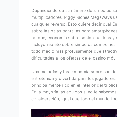
Dependiendo de su número de símbolos sobr
multiplicadores. Piggy Riches MegaWays us
cualquier reverso. Esto quiere decir cual
sobre las bajas pantallas para smartphones
parque, economía sobre sonido rústicos y n
incluyo repleto sobre símbolos comodines c
todo medio más profusamente que atractiv
dificultades a los ofertas de el casino móvil
Una melodías y los economía sobre sonido 
entretenida y divertida para los jugadore
principalmente rico en el interior del trip
En la mayorí­a las equipos si no le sabemo
consideración, igual que todo el mundo tod