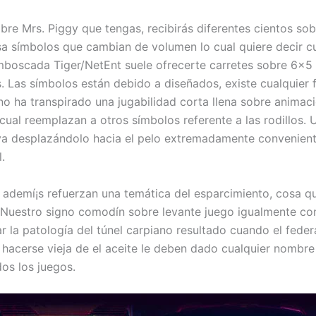
e Mrs. Piggy que tengas, recibirás diferentes cientos sobr
a símbolos que cambian de volumen lo cual quiere decir c
 Emboscada Tiger/NetEnt suele ofrecerte carretes sobre 6×
. Las símbolos están debido a diseñados, existe cualquier f
o ha transpirado una jugabilidad corta llena sobre animac
ual reemplazan a otros símbolos referente a las rodillos. 
a desplazándolo hacia el pelo extremadamente conveniente
.
ademí¡s refuerzan una temática del esparcimiento, cosa qu
s. Nuestro signo comodín sobre levante juego igualmente c
licar la patologí­a del túnel carpiano resultado cuando el f
s hacerse vieja de el aceite le deben dado cualquier nombr
os los juegos.