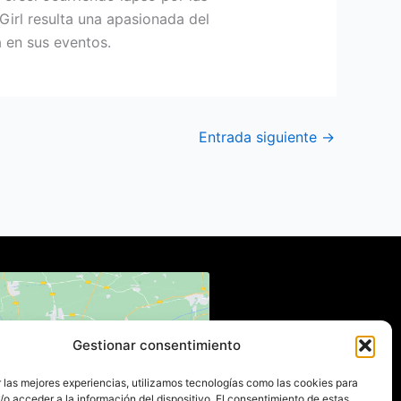
irl resulta una apasionada del
a en sus eventos.
Entrada siguiente
→
Gestionar consentimiento
 para aceptar cookies de
 las mejores experiencias, utilizamos tecnologías como las cookies para
eting y permitir este
o acceder a la información del dispositivo. El consentimiento de estas