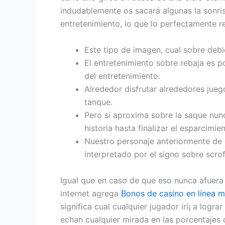
indudablemente os sacará algunas la sonri
entretenimiento, lo que lo perfectamente r
Este tipo de imagen, cual sobre deb
El entretenimiento sobre rebaja es p
del entretenimiento.
Alrededor disfrutar alrededores jueg
tanque.
Pero si aproxima sobre la saque nunca
historia hasta finalizar el esparcimien
Nuestro personaje anteriormente de e
interpretado por el signo sobre scrof
Igual que en caso de que eso nunca afuera
internet agrega
Bonos de casino en línea 
significa cual cualquier jugador irí¡ a log
echan cualquier mirada en las porcentajes 