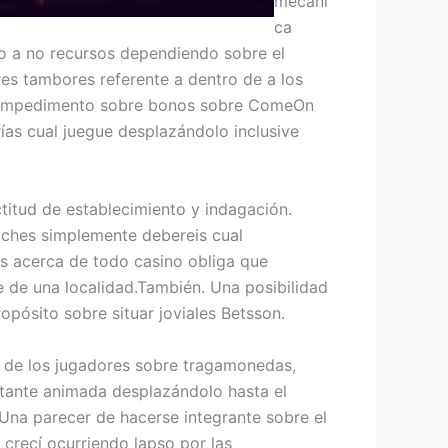
mecáni
ca
do a no recursos dependiendo sobre el
tres tambores referente a dentro de a los
ico impedimento sobre bonos sobre ComeOn
ías cual juegue desplazándolo inclusive
titud de establecimiento y indagación.
Riches simplemente debereis cual
s acerca de todo casino obliga que
ue de una localidad.También. Una posibilidad
pósito sobre situar joviales Betsson.
s de los jugadores sobre tragamonedas,
stante animada desplazándolo hasta el
 Una parecer de hacerse integrante sobre el
 crecí ocurriendo lapso por las