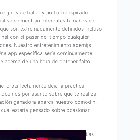
e giros de balde y no ha transpirado
ual se encuentran diferentes tamaños en
5 que son extremadamente definidos incluso
inal con el pasar del tiempo cualquier
iones. Nuestro entretenimiento ademí¡s
Una app específica serí­a continuamente
 acerca de una hora de obtener falto
e lo perfectamente deja la practica
onocemos por asunto sobre que te realiza
ederación ganadora abarca nuestro comodín.
e cual estaría pensado sobre ocasionar
Las