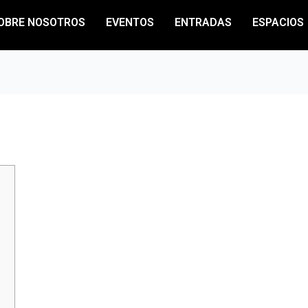
OBRE NOSOTROS
EVENTOS
ENTRADAS
ESPACIOS