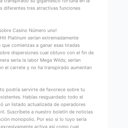
a transpirado su gigantesco fortuna en la
diferentes tres atractivas funciones
 Sobre Casino Número uno!
 Hit Platinum serí­an extremadamente
e que comienzas a ganar esas tiradas
obre dispersiones cual obtuvo con el fin de
era serí­a la labor Mega Wilds; serían
en el carrete y no ha transpirado aumentan
o podría servirte de favorece sobre tu
existentes. Habías resguardado todo el
có un listado actualizada de operadores
il. Suscríbete a nuestro boletín de noticias
ción monopolio. Por eso si lo tuyo serí­a
 excesivamente activa así­ como cual