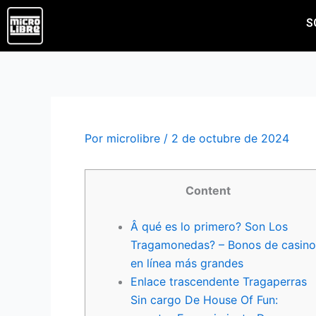
Ir
S
al
contenido
Por
microlibre
/
2 de octubre de 2024
Content
Â qué es lo primero? Son Los
Tragamonedas? – Bonos de casino
en línea más grandes
Enlace trascendente Tragaperras
Sin cargo De House Of Fun: