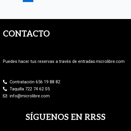
CONTACTO
Puedes hacer tus reservas a través de entradas.microlibre.com
Contratación 656 19 88 82
Taquilla 722 74 62 05
info@microlibre.com
SÍGUENOS EN RRSS