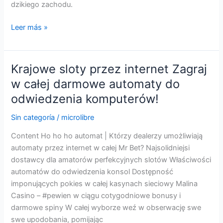
dzikiego zachodu.
Leer más »
Krajowe sloty przez internet Zagraj
Krajowe
sloty
w całej darmowe automaty do
przez
odwiedzenia komputerów!
internet
Zagraj
Sin categoría
/
microlibre
w
Content Ho ho ho automat | Którzy dealerzy umożliwiają
całej
automaty przez internet w całej Mr Bet? Najsolidniejsi
darmowe
dostawcy dla amatorów perfekcyjnych slotów Właściwości
automaty
automatów do odwiedzenia konsol Dostępność
do
imponujących pokies w całej kasynach sieciowy Malina
odwiedzenia
Casino – #pewien w ciągu cotygodniowe bonusy i
komputerów!
darmowe spiny W całej wyborze weź w obserwację swe
swe upodobania, pomijając