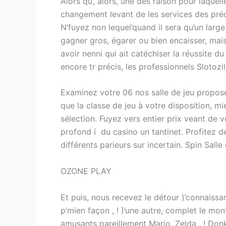
Alors qu’, alors, une des raison pour laquel
changement levant de les services des préci
N’fuyez non lequel’quand il sera qu’un larg
gagner gros, égarer ou bien encaisser, mai
avoir nenni qui ait catéchiser la réussite 
encore tr précis, les professionnels Sloto
Examinez votre 06 nos salle de jeu proposés 
que la classe de jeu à votre disposition, mi
sélection. Fuyez vers entier prix veant de 
profond í du casino un tantinet. Profitez d
différents parieurs sur incertain. Spin Sall
OZONE PLAY
Et puis, nous recevez le détour )’connaiss
p’mien façon , ! )’une autre, complet le m
amusants pareillement Mario, Zelda , ! Don