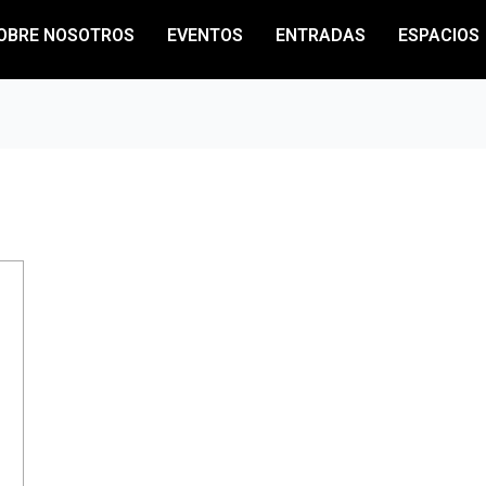
OBRE NOSOTROS
EVENTOS
ENTRADAS
ESPACIOS