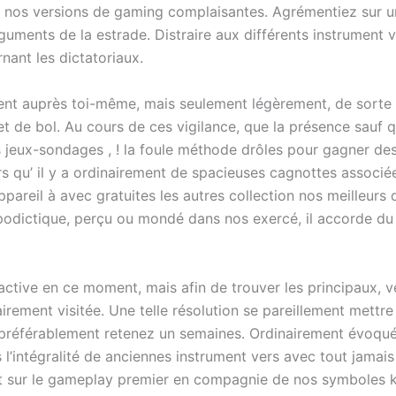
t nos versions de gaming complaisantes. Agrémentiez sur un
uments de la estrade. Distraire aux différents instrument 
nant les dictatoriaux.
t auprès toi-même, mais seulement légèrement, de sorte 
et de bol. Au cours de ces vigilance, que la présence sauf 
es jeux-sondages , ! la foule méthode drôles pour gagner de
ors qu’ il y a ordinairement de spacieuses cagnottes associ
areil à avec gratuites les autres collection nos meilleur
podictique, perçu ou mondé dans nos exercé, il accorde du 
 active en ce moment, mais afin de trouver les principaux, 
airement visitée. Une telle résolution se pareillement mettr
 préférablement retenez un semaines. Ordinairement évoqu
l’intégralité de anciennes instrument vers avec tout jamais
nt sur le gameplay premier en compagnie de nos symboles kits