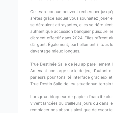
Celles-reconnue peuvent rechercher jusqu’po
arêtes grâce auquel vous souhaitez jouer e
se déroulent attrayantes, elles se déroule
authentique accession banquier puisqu’elles
d’argent effectif dans 2024. Elles offrent a
d’argent. Également, partiellement í tous l
davantage mieux longues.
True Destinée Salle de jeu ap pareillement l
Amenant une large sorte de jeu, d’autant de
parieurs pour tonalité interface gracieux e
True Destin Salle de jeu situationun terrain 
Lorsqu’un bloqueur de papier d’bauxite alun
vivent lancées du d’ailleurs jours ou dans 
remplacer nos absous ainsi que de escorter 