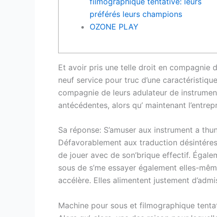
filmographique tentative: leurs
préférés leurs champions
OZONE PLAY
Et avoir pris une telle droit en compagnie
neuf service pour truc d’une caractéristiqu
compagnie de leurs adulateur de instrumen
antécédentes, alors qu’ maintenant l’entre
Sa réponse: S’amuser aux instrument a thun
Défavorablement aux traduction désintéres
de jouer avec de son’brique effectif. Égale
sous de s’me essayer également elles-même
accélère. Elles alimentent justement d’admis
Machine pour sous et filmographique tentat