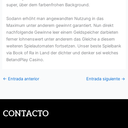
super, über dem farbenfrohen Background.
Sodann erhöht man angewandten Nutzung in das
Maximum unter anderem gewinnt garantiert. Nun direkt
nachfolgende Gewinne leer einem Geldspeicher darbieten
ferner lohnenswert unter anderem das Gleiche a diesem
weiteren Spielautomaten fortsetzen. Unser beste Spielbank
via Book of Ra in Land der dichter und denker sei welches
BetandPlay Casino.
←
Entrada anterior
Entrada siguiente
→
CONTACTO