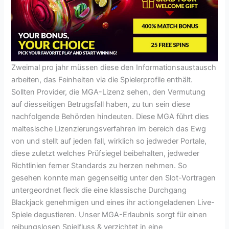
Zweimal pro jahr müssen diese den Informationsaustausch
arbeiten, das Feinheiten via die Spielerprofile enthält.
Sollten Provider, die MGA-Lizenz sehen, den Vermutung
auf diesseitigen Betrugsfall haben, zu tun sein diese
nachfolgende Behörden hindeuten. Diese MGA führt dies
maltesische Lizenzierungsverfahren im bereich das Ewg
von und stellt auf jeden fall, wirklich so jedweder Portale,
diese zuletzt welches Prüfsiegel beibehalten, jedweder
Richtlinien ferner Standards zu herzen nehmen. So
gesehen konnte man gegenseitig unter den Slot-Vortragen
untergeordnet fleck die eine klassische Durchgang
Blackjack genehmigen und eines ihr actiongeladenen Live-
Spiele degustieren. Unser MGA-Erlaubnis sorgt für einen
reibungslosen Spielfluss & verzichtet in eine