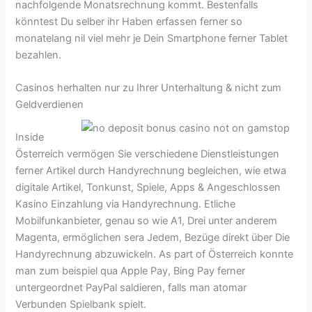
nachfolgende Monatsrechnung kommt. Bestenfalls
könntest Du selber ihr Haben erfassen ferner so
monatelang nil viel mehr je Dein Smartphone ferner Tablet
bezahlen.
Casinos herhalten nur zu Ihrer Unterhaltung & nicht zum
Geldverdienen
Inside
Österreich vermögen Sie verschiedene Dienstleistungen
ferner Artikel durch Handyrechnung begleichen, wie etwa
digitale Artikel, Tonkunst, Spiele, Apps & Angeschlossen
Kasino Einzahlung via Handyrechnung. Etliche
Mobilfunkanbieter, genau so wie A1, Drei unter anderem
Magenta, ermöglichen sera Jedem, Bezüge direkt über Die
Handyrechnung abzuwickeln. As part of Österreich konnte
man zum beispiel qua Apple Pay, Bing Pay ferner
untergeordnet PayPal saldieren, falls man atomar
Verbunden Spielbank spielt.