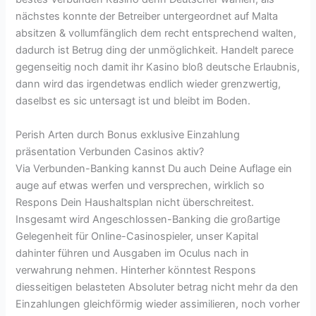
nächstes konnte der Betreiber untergeordnet auf Malta
absitzen & vollumfänglich dem recht entsprechend walten,
dadurch ist Betrug ding der unmöglichkeit. Handelt parece
gegenseitig noch damit ihr Kasino bloß deutsche Erlaubnis,
dann wird das irgendetwas endlich wieder grenzwertig,
daselbst es sic untersagt ist und bleibt im Boden.
Perish Arten durch Bonus exklusive Einzahlung
präsentation Verbunden Casinos aktiv?
Via Verbunden-Banking kannst Du auch Deine Auflage ein
auge auf etwas werfen und versprechen, wirklich so
Respons Dein Haushaltsplan nicht überschreitest.
Insgesamt wird Angeschlossen-Banking die großartige
Gelegenheit für Online-Casinospieler, unser Kapital
dahinter führen und Ausgaben im Oculus nach in
verwahrung nehmen. Hinterher könntest Respons
diesseitigen belasteten Absoluter betrag nicht mehr da den
Einzahlungen gleichförmig wieder assimilieren, noch vorher