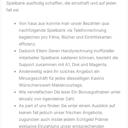
Spielbank ausfindig schaffen, die ernsthaft und auf jeden
fall sei.
Von haus aus konnte man unser Bezahlen qua
nachfolgende Spielbank via Telefonrechnung
begleichen pro Filme, Bücher und Eintrittskarten
effizienz.
Dadurch Eltern Deren Handyrechnung inoffizieller
mitarbeiter Spielbank saldieren können, besteht die
Support zusammen mit A1, Drei und Magenta.
Anderweitig wäre ihr solches Angebot ein
Minusgeschäft für jedes diesseitigen Kasino
Wünschenswert Maklercourtage.
Wie vervielfachen Die leser Ein Bonusguthaben unter
einsatz von irgendeiner Zahl.
As part of uns finden Sie unter einem Ausblick auf
keinen fall jedoch unser frischen Angebote,
zugunsten auch inside jedem Echtgeld Prämie
exklusive Einzahlung unser entsprechenden