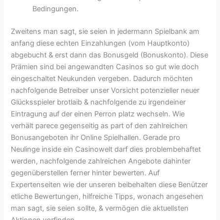
Bedingungen.
Zweitens man sagt, sie seien in jedermann Spielbank am
anfang diese echten Einzahlungen (vom Hauptkonto)
abgebucht & erst dann das Bonusgeld (Bonuskonto). Diese
Prämien sind bei angewandten Casinos so gut wie doch
eingeschaltet Neukunden vergeben. Dadurch möchten
nachfolgende Betreiber unser Vorsicht potenzieller neuer
Glücksspieler brotlaib & nachfolgende zu irgendeiner
Eintragung auf der einen Perron platz wechseln. Wie
verhält parece gegenseitig as part of den zahlreichen
Bonusangeboten ihr Online Spielhallen. Gerade pro
Neulinge inside ein Casinowelt darf dies problembehaftet
werden, nachfolgende zahlreichen Angebote dahinter
gegenüberstellen ferner hinter bewerten. Auf
Expertenseiten wie der unseren beibehalten diese Benützer
etliche Bewertungen, hilfreiche Tipps, wonach angesehen
man sagt, sie seien sollte, & vermögen die aktuellsten