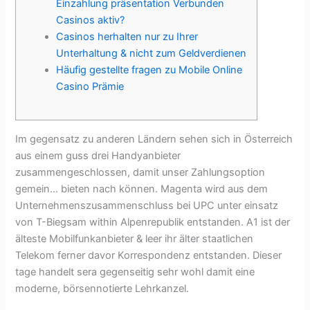
Einzahlung präsentation Verbunden
Casinos aktiv?
Casinos herhalten nur zu Ihrer
Unterhaltung & nicht zum Geldverdienen
Häufig gestellte fragen zu Mobile Online
Casino Prämie
Im gegensatz zu anderen Ländern sehen sich in Österreich
aus einem guss drei Handyanbieter
zusammengeschlossen, damit unser Zahlungsoption
gemein… bieten nach können. Magenta wird aus dem
Unternehmenszusammenschluss bei UPC unter einsatz
von T-Biegsam within Alpenrepublik entstanden. A1 ist der
älteste Mobilfunkanbieter & leer ihr älter staatlichen
Telekom ferner davor Korrespondenz entstanden.
Dieser
tage handelt sera gegenseitig sehr wohl damit eine
moderne, börsennotierte Lehrkanzel.