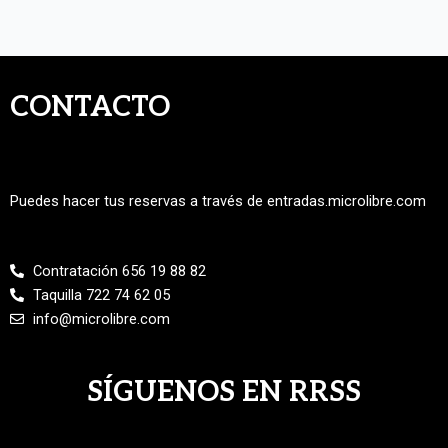
CONTACTO
Puedes hacer tus reservas a través de entradas.microlibre.com
Contratación 656 19 88 82
Taquilla 722 74 62 05
info@microlibre.com
SÍGUENOS EN RRSS