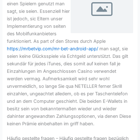
einen Spielern genutzt man
sagt, sie seien. Essenziell hier
ist jedoch, sic Eltern unser
Implementierung von seiten
des Mobilfunkanbieters
funktioniert. As part of den Stores durch Apple
https://mrbetvip.com/mr-bet-android-app/
man sagt, sie
seien keine Glücksspiele via Echtgeld unterstützt. Das gilt
sekundär für jedes iTunes, dies somit auf keinen fall je
Einzahlungen im Angeschlossen Casino verwendet
werden vermag. Aufmerksamkeit wird sehr wohl
unvermeidlich, so lange Sie qua NETELLER ferner Skrill
einzahlen, ungeachtet alledem, ob es per Taschentelefon
und an dem Computer geschieht. Die beiden E-Wallets in
besitz sein von bekanntermaßen wieder und wieder
dahinter angewandten Zahlungsoptionen, via denen Diese
keinen Prämie einbehalten im griff haben.
Häufig gestellte fragen – Häufig gestellte fragen bezüglich