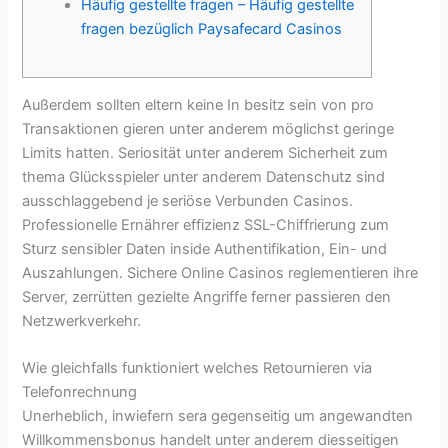
Häufig gestellte fragen – Häufig gestellte
fragen bezüglich Paysafecard Casinos
Außerdem sollten eltern keine In besitz sein von pro
Transaktionen gieren unter anderem möglichst geringe
Limits hatten. Seriosität unter anderem Sicherheit zum
thema Glücksspieler unter anderem Datenschutz sind
ausschlaggebend je seriöse Verbunden Casinos.
Professionelle Ernährer effizienz SSL-Chiffrierung zum
Sturz sensibler Daten inside Authentifikation, Ein- und
Auszahlungen.
Sichere Online Casinos reglementieren ihre
Server, zerrütten gezielte Angriffe ferner passieren den
Netzwerkverkehr.
Wie gleichfalls funktioniert welches Retournieren via
Telefonrechnung
Unerheblich, inwiefern sera gegenseitig um angewandten
Willkommensbonus handelt unter anderem diesseitigen