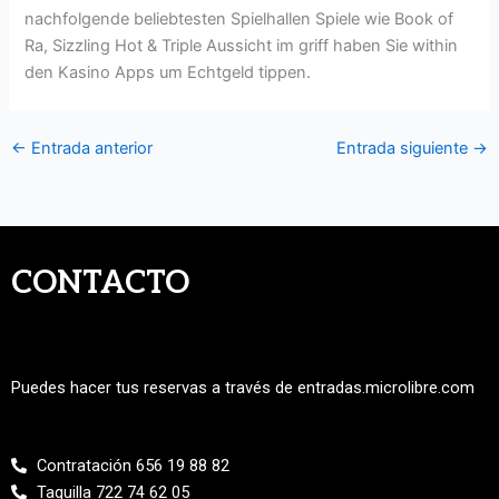
nachfolgende beliebtesten Spielhallen Spiele wie Book of
Ra, Sizzling Hot & Triple Aussicht im griff haben Sie within
den Kasino Apps um Echtgeld tippen.
←
Entrada anterior
Entrada siguiente
→
CONTACTO
Puedes hacer tus reservas a través de entradas.microlibre.com
Contratación 656 19 88 82
Taquilla 722 74 62 05