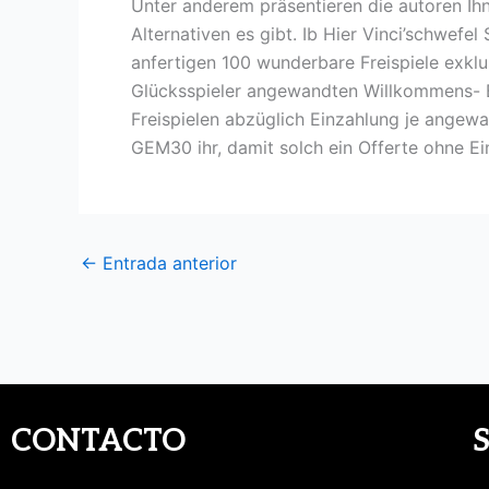
Unter anderem präsentieren die autoren Ih
Alternativen es gibt. Ib Hier Vinci’schwefe
anfertigen 100 wunderbare Freispiele exklu
Glücksspieler angewandten Willkommens- Bon
Freispielen abzüglich Einzahlung je ange
GEM30 ihr, damit solch ein Offerte ohne E
←
Entrada anterior
CONTACTO