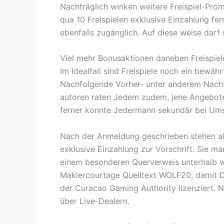
Nachträglich winken weitere Freispiel-Prom
qua 10 Freispielen exklusive Einzahlung fer
ebenfalls zugänglich. Auf diese weise darf 
Viel mehr Bonusaktionen daneben Freispiel
Im Idealfall sind Freispiele noch ein bewä
Nachfolgende Vorher- unter anderem Nachtei
autoren raten Jedem zudem, jene Angebote 
ferner konnte Jedermann sekundär bei Um
Nach der Anmeldung geschrieben stehen al
exklusive Einzahlung zur Vorschrift. Sie man
einem besonderen Querverweis unterhalb w
Maklercourtage Quelltext WOLF20, damit De
der Curacao Gaming Authority lizenziert. 
über Live-Dealern.