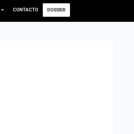
CONTACTO
DOSSIER