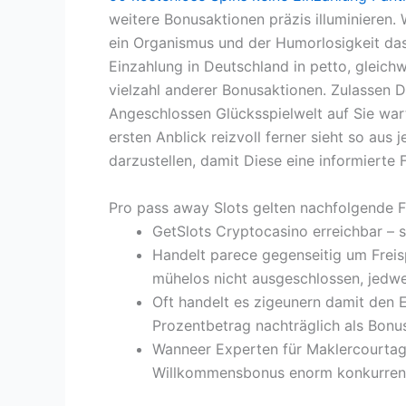
weitere Bonusaktionen präzis illuminieren
ein Organismus und der Humorlosigkeit das 
Einzahlung in Deutschland in petto, gleich
vielzahl anderer Bonusaktionen. Zulassen D
Angeschlossen Glücksspielwelt auf Sie wart
ersten Anblick reizvoll ferner sieht so aus
darzustellen, damit Diese eine informierte
Pro pass away Slots gelten nachfolgende F
GetSlots Cryptocasino erreichbar – s
Handelt parece gegenseitig um Freisp
mühelos nicht ausgeschlossen, jedwe
Oft handelt es zigeunern damit den E
Prozentbetrag nachträglich als Bon
Wanneer Experten für Maklercourtage
Willkommensbonus enorm konkurrenzf