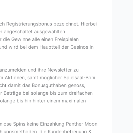
ch Registrierungsbonus bezeichnet. Hierbei
r er angeschaltet ausgewählten
 die Gewinne alle einen Freispielen
nd wird bei dem Hauptteil der Casinos in
anzumelden und ihre Newsletter zu
em Aktionen, samt möglicher Spielsaal-Boni
nicht damit das Bonusguthaben genoss,
er Beträge bei solange bis zum dreifachen
olange bis hin hinter einem maximalen
ahlungsmethoden, die Kundenbetreuung &