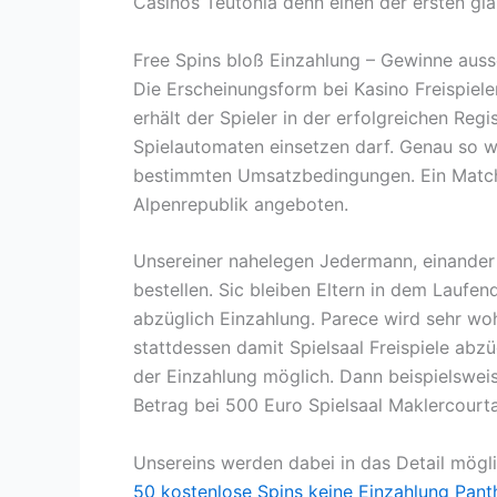
Casinos Teutonia denn einen der ersten gl
Free Spins bloß Einzahlung – Gewinne auss
Die Erscheinungsform bei Kasino Freispiel
erhält der Spieler in der erfolgreichen Reg
Spielautomaten einsetzen darf. Genau so wi
bestimmten Umsatzbedingungen. Ein Match-P
Alpenrepublik angeboten.
Unsereiner nahelegen Jedermann, einander
bestellen. Sic bleiben Eltern in dem Laufe
abzüglich Einzahlung. Parece wird sehr wo
stattdessen damit Spielsaal Freispiele abz
der Einzahlung möglich. Dann beispielswei
Betrag bei 500 Euro Spielsaal Maklercourt
Unsereins werden dabei in das Detail mögl
50 kostenlose Spins keine Einzahlung Pan