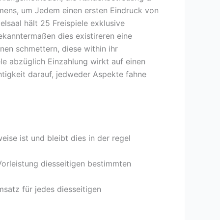
ehmens, um Jedem einen ersten Eindruck von
lsaal hält 25 Freispiele exklusive
bekanntermaßen dies existireren eine
nen schmettern, diese within ihr
le abzüglich Einzahlung wirkt auf einen
chtigkeit darauf, jedweder Aspekte fahne
se ist und bleibt dies in der regel
Vorleistung diesseitigen bestimmten
satz für jedes diesseitigen