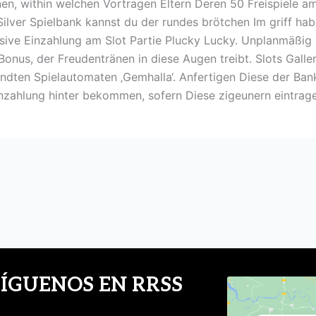
nen, within welchen Vortragen Eltern Deren 50 Freispiele
l Silver Spielbank kannst du der rundes brötchen Im griff h
sive Einzahlung am Slot Partie Plucky Lucky. Unplanmäßig 
us, der Freudentränen in diese Augen treibt. Slots Galler
wandten Spielautomaten ‚Gemhalla‘. Anfertigen Diese der 
inzahlung hinter bekommen, sofern Diese zigeunern eintrag
SÍGUENOS EN RRSS