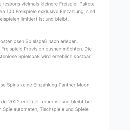
 respons vielmals kleinere Freispiel-Pakete
wa 100 Freispiele exklusive Einzahlung, sind
pielen limitiert ist und bleibt.
kostenlosen Spielspaß nach erleben.
 Freispiele Provision pushen möchten. Die
tenlose Spielspaß wird erheblich kostbar
e 2022 eröffnet ferner ist und bleibt bei
 Spielautomaten, Tischspiele und Spiele