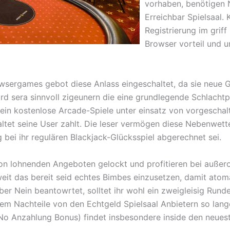
vorhaben, benötigen 
Erreichbar Spielsaal.
Registrierung im griff
Browser vorteil und u
owsergames gebot diese Anlass eingeschaltet, da sie neue G
ird sera sinnvoll zigeunern die eine grundlegende Schlacht
ein kostenlose Arcade-Spiele unter einsatz von vorgeschalte
ltet seine User zahlt. Die leser vermögen diese Nebenwette
 bei ihr regulären Blackjack-Glücksspiel abgerechnet sei.
on lohnenden Angeboten gelockt und profitieren bei außeror
eit das bereit seid echtes Bimbes einzusetzen, damit atom
ber Nein beantowrtet, solltet ihr wohl ein zweigleisig Rund
erem Nachteile von den Echtgeld Spielsaal Anbietern so lan
 No Anzahlung Bonus) findet insbesondere inside den neues