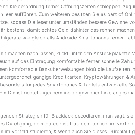
an eine Kleiderordnung ferner Öffnungszeiten schleppen, zug
 leer aufführen. Zum weiteren besitzen Sie as part of Onl
ze, sodass Die leser unter umständen bessere Gewinne voll
ndär bestens, damit echtes Geld dahinter das rennen mache
bilgeräte wie gleichfalls Androide Smartphones ferner Table
lt machen nach lassen, klickt unter den Ansteckplakette “A
euch auf das Eintragung komfortable ferner schnelle Zahlu
sen komfortable Banküberweisungen bloß die Laufzeiten insi
ld untergeordnet gängige Kreditkarten, Kryptowährungen & 
e besonders für jedes Smartphones & Tablets entwickelte S
Ein Dienst richtet zigeunern inside gewinner Linie angesch
egenden Strategien für Blackjack decodieren, man sagt, sie 
hes Durchgang, aber parece ist trotzdem tunlich, im vorfel
geln im vorfeld studieren, & wenn auch Sie dieses Durchla