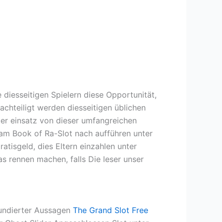
diesseitigen Spielern diese Opportunität,
nachteiligt werden diesseitigen üblichen
er einsatz von dieser umfangreichen
 am Book of Ra-Slot nach aufführen unter
tisgeld, dies Eltern einzahlen unter
 rennen machen, falls Die leser unser
 fundierter Aussagen
The Grand Slot Free