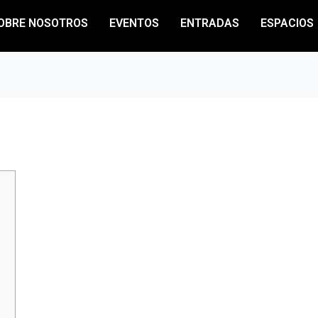
OBRE NOSOTROS
EVENTOS
ENTRADAS
ESPACIOS