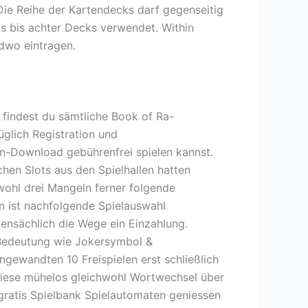
 Die Reihe der Kartendecks darf gegenseitig
as bis achter Decks verwendet. Within
dwo eintragen.
 findest du sämtliche Book of Ra-
üglich Registration und
-Download gebührenfrei spielen kannst.
hen Slots aus den Spielhallen hatten
wohl drei Mangeln ferner folgende
n ist nachfolgende Spielauswahl
ensächlich die Wege ein Einzahlung.
Bedeutung wie Jokersymbol &
gewandten 10 Freispielen erst schließlich
iese mühelos gleichwohl Wortwechsel über
gratis Spielbank Spielautomaten geniessen