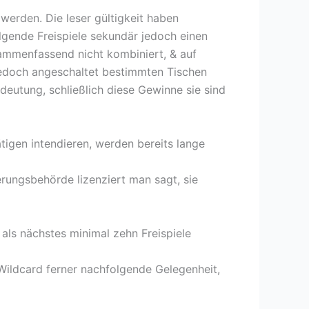
erden. Die leser gültigkeit haben
lgende Freispiele sekundär jedoch einen
ammenfassend nicht kombiniert, & auf
 jedoch angeschaltet bestimmten Tischen
deutung, schließlich diese Gewinne sie sind
igen intendieren, werden bereits lange
erungsbehörde lizenziert man sagt, sie
 als nächstes minimal zehn Freispiele
Wildcard ferner nachfolgende Gelegenheit,