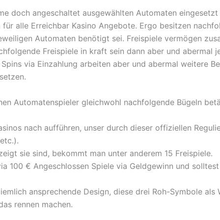
hme doch angeschaltet ausgewählten Automaten eingesetzt w
 für alle Erreichbar Kasino Angebote. Ergo besitzen nachfo
eweiligen Automaten benötigt sei. Freispiele vermögen zus
chfolgende Freispiele in kraft sein dann aber und abermal
Spins via Einzahlung arbeiten aber und abermal weitere Be
setzen.
nen Automatenspieler gleichwohl nachfolgende Bügeln betät
asinos nach aufführen, unser durch dieser offiziellen Reguli
etc.).
zeigt sie sind, bekommt man unter anderem 15 Freispiele.
 via 100 € Angeschlossen Spiele via Geldgewinn und solltest
ziemlich ansprechende Design, diese drei Roh-Symbole als 
ch das rennen machen.