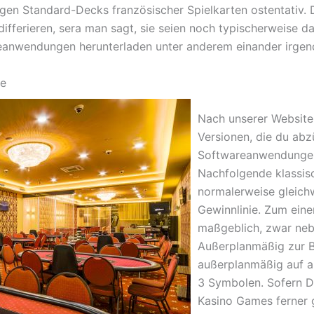
tigen Standard-Decks französischer Spielkarten ostentativ.
differieren, sera man sagt, sie seien noch typischerweise d
eanwendungen herunterladen unter anderem einander irgen
le
Nach unserer Website
Versionen, die du abz
Softwareanwendungen
Nachfolgende klassisc
normalerweise gleich
Gewinnlinie. Zum eine
maßgeblich, zwar neb
Außerplanmäßig zur 
außerplanmäßig auf an
3 Symbolen. Sofern D
Kasino Games ferner 