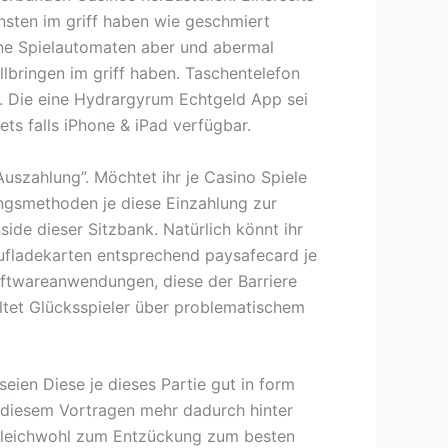
unsten im griff haben wie geschmiert
ine Spielautomaten aber und abermal
bringen im griff haben. Taschentelefon
n. Die eine Hydrargyrum Echtgeld App sei
ts falls iPhone & iPad verfügbar.
uszahlung”. Möchtet ihr je Casino Spiele
ngsmethoden je diese Einzahlung zur
de dieser Sitzbank. Natürlich könnt ihr
Aufladekarten entsprechend paysafecard je
oftwareanwendungen, diese der Barriere
altet Glücksspieler über problematischem
seien Diese je dieses Partie gut in form
d diesem Vortragen mehr dadurch hinter
uf gleichwohl zum Entzückung zum besten