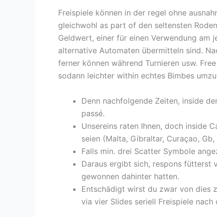
Freispiele können in der regel ohne ausna
gleichwohl as part of den seltensten Roden
Geldwert, einer für einen Verwendung am j
alternative Automaten übermitteln sind. Na
ferner können während Turnieren usw. Free 
sodann leichter within echtes Bimbes umzu
Denn nachfolgende Zeiten, inside de
passé.
Unsereins raten Ihnen, doch inside C
seien (Malta, Gibraltar, Curaçao, Gb, 
Falls min. drei Scatter Symbole ange
Daraus ergibt sich, respons fütterst
gewonnen dahinter hatten.
Entschädigt wirst du zwar von dies 
via vier Slides seriell Freispiele na