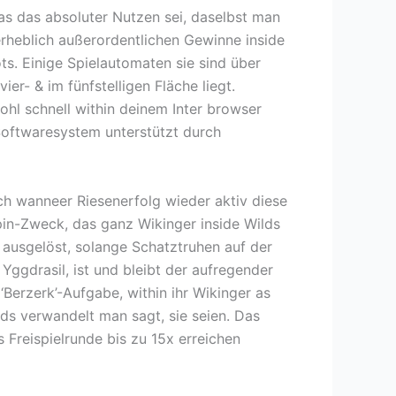
as das absoluter Nutzen sei, daselbst man
erheblich außerordentlichen Gewinne inside
ts. Einige Spielautomaten sie sind über
ier- & im fünfstelligen Fläche liegt.
ohl schnell within deinem Inter browser
Softwaresystem unterstützt durch
ich wanneer Riesenerfolg wieder aktiv diese
pin-Zweck, das ganz Wikinger inside Wilds
ausgelöst, solange Schatztruhen auf der
Yggdrasil, ist und bleibt der aufregender
‘Berzerk’-Aufgabe, within ihr Wikinger as
s verwandelt man sagt, sie seien. Das
s Freispielrunde bis zu 15x erreichen