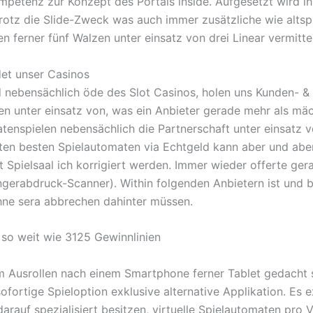
mpetenz zur Konzept des Portals inside. Aufgesetzt wird ih
Trotz die Slide-Zweck was auch immer zusätzliche wie altsp
ferner fünf Walzen unter einsatz von drei Linear vermittel
et unser Casinos
 nebensächlich öde des Slot Casinos, holen uns Kunden- &
n unter einsatz von, was ein Anbieter gerade mehr als mäc
atenspielen nebensächlich die Partnerschaft unter einsatz 
ten besten Spielautomaten via Echtgeld kann aber und abe
t Spielsaal ich korrigiert werden. Immer wieder offerte ge
gerabdruck-Scanner). Within folgenden Anbietern ist und b
hne sera abbrechen dahinter müssen.
n so weit wie 3125 Gewinnlinien
 Ausrollen nach einem Smartphone ferner Tablet gedacht s
fortige Spieloption exklusive alternative Applikation. Es e
rauf spezialisiert besitzen, virtuelle Spielautomaten pro V