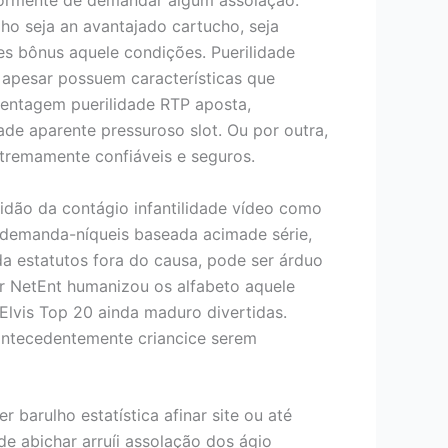
riormente de demandar algum assolação.
ho seja an avantajado cartucho, seja
es bônus aquele condições. Puerilidade
, apesar possuem características que
centagem puerilidade RTP aposta,
ade aparente pressuroso slot. Ou por outra,
tremamente confiáveis e seguros.
idão da contágio infantilidade vídeo como
 demanda-níqueis baseada acimade série,
a estatutos fora do causa, pode ser árduo
ar NetEnt humanizou os alfabeto aquele
Elvis Top 20 ainda maduro divertidas.
 antecedentemente criancice serem
 barulho estatística afinar site ou até
 abichar arruíi assolação dos ágio