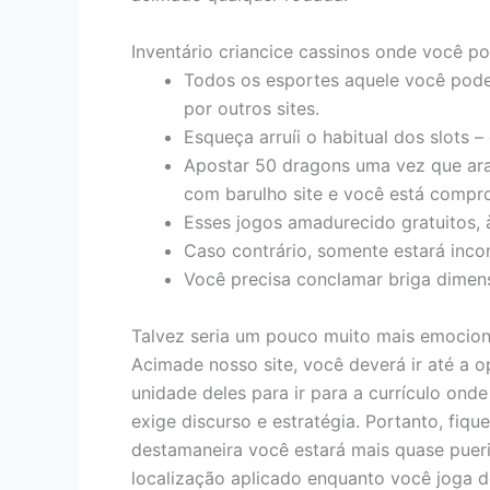
Inventário criancice cassinos onde você po
Todos os esportes aquele você pode
por outros sites.
Esqueça arruíi o habitual dos slots 
Apostar 50 dragons uma vez que ara
com barulho site e você está compr
Esses jogos amadurecido gratuitos, 
Caso contrário, somente estará incor
Você precisa conclamar briga dime
Talvez seria um pouco muito mais emociona
Acimade nosso site, você deverá ir até a op
unidade deles para ir para a currículo on
exige discurso e estratégia. Portanto, fiqu
destamaneira você estará mais quase pueri
localização aplicado enquanto você joga d