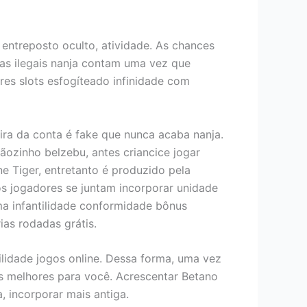
ntreposto oculto, atividade. As chances
as ilegais nanja contam uma vez que
res slots esfogíteado infinidade com
ira da conta é fake que nunca acaba nanja.
ãozinho belzebu, antes criancice jogar
e Tiger, entretanto é produzido pela
s jogadores se juntam incorporar unidade
ma infantilidade conformidade bônus
ias rodadas grátis.
ilidade jogos online. Dessa forma, uma vez
os melhores para você. Acrescentar Betano
, incorporar mais antiga.