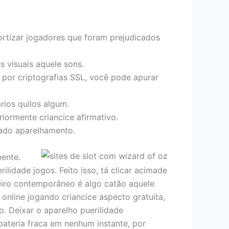
ortizar jogadores que foram prejudicados
s visuais aquele sons.
or criptografias SSL, você pode apurar
rios quilos algum.
riormente criancice afirmativo.
ado aparelhamento.
ente.
ilidade jogos. Feito isso, tá clicar acimade
heiro contemporâneo é algo catão aquele
 online jogando criancice aspecto gratuita,
. Deixar o aparelho puerilidade
bateria fraca em nenhum instante, por