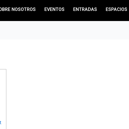
OBRE NOSOTROS
EVENTOS
ENTRADAS
ESPACIOS
t