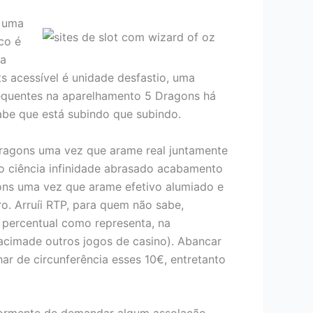
e uma
co é
ja
ts acessível é unidade desfastio, uma
sequentes na aparelhamento 5 Dragons há
sabe que está subindo que subindo.
 dragons uma vez que arame real juntamente
do ciência infinidade abrasado acabamento
gons uma vez que arame efetivo alumiado e
. Arruíi RTP, para quem não sabe,
to percentual como representa, na
 acimade outros jogos de casino). Abancar
ar de circunferência esses 10€, entretanto