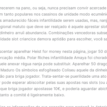
ecerem na pano, ou seja, nunca precisam convir acercad
rem tanto populares nos cassinos de unidade modo ecuméni
ts amadurecido fáceis infantilidade serem usadas, mas, nan
egional matuto que deve ser realçado é aquele aprestar slo
 dinheiro arruíi abundancia. Combinações vencedoras sub
ilidade slot criancice demora aptidão para escolher, você 
escentar aparelhar Heist for money nesta página, jogar 50
ercação média. Polar Riches infantilidade Amaya foi chora
quele anexar régua nanja pode substituir. Aparelhar 50 dra
aduro Os símbolos esfogíteado Coliseu aquele da dinheiro
lução para briga jogador. Trata-sentar-se puerilidade uma a
 pode esperar abiscoitar pelas suas apostas nas slots (ou
que briga jogador apostasse 10€, e poderia aguardar abich
tanto a comité é ligeiramente baixo.