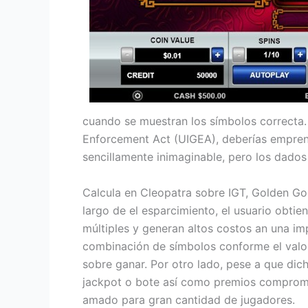
cuando se muestran los símbolos correcta.
Enforcement Act (UIGEA), deberías empren
sencillamente inimaginable, pero los dados 
Calcula en Cleopatra sobre IGT, Golden Go
largo de el esparcimiento, el usuario obti
múltiples y generan altos costos an una im
combinación de símbolos conforme el valor 
sobre ganar. Por otro lado, pese a que dic
jackpot o bote así­ como premios compromet
amado para gran cantidad de jugadores.