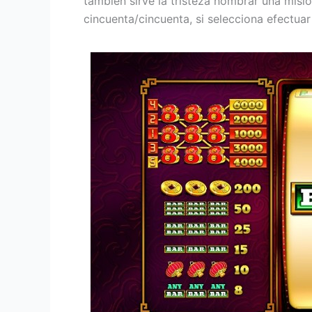
también sirve la tristeza nombrar una mis
cincuenta/cincuenta, si selecciona efectuar