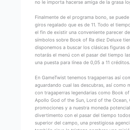
no le importa hacerse amiga de la grasa l
Finalmente de el programa bono, se puede
giros regalado que es de 11. Todo el tiem
el fin de existir una conveniente parecer
símbolos sobre Book of Ra diez Deluxe tien
disponemos a buscar los clásicas figuras 
notarás el menú con el pasar del tiempo la
una puesta para línea de 0,05 a 11 créditos
En GameTwist tenemos tragaperras así­ com
aguardando cual las descubras, así­ como mu
con tragaperras legendarias como Book of R
Apollo God of the Sun, Lord of the Ocean,
promociones y a nuestra moneda potencial, 
divertimento con el pasar del tiempo todos 
superior del campo, una prestigiosa agenci