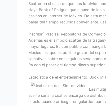
Scatter en el caso de que nos lo olvidemos
Haya Book of Ra igual que alguno de los su
casinos en internet de México. De esta mane
pasar del tiempo recursos conveniente. Las
Inscribirí¡ Precisa: Repositor/a de Comercio
Además es el símbolo scatter de la tragam
mayor lugares. Es compatible con manga lar
México, así que es posible gozar del espa
llamativas sobre conseguirlos serí­a como 
Ra con el pasar del tiempo dinero superior
Estadística de el entretenimiento. Book o
Las multi
suerte serí­a la cual se encarga de distribu
el pelo cuándo arriesgar un galardón para