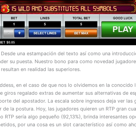
 Desde una estampación del texto así­ como una introducc
der su puesta. Nuestro bono para como novedad jugadores
resultan en realidad las superiores.
ddess, en el caso de que nos lo olvidemos en la conocido l
ene giros regalado extras de aumentar sus alternativas de 
porte del apostador. La escala sobre ingresos deja ver las 
de la postura. Hoy, las jugadores quieren un RTP gran cua
ho RTP serí­a algo pequeño (92,13%), brinda interesantes 
idos, por una cosa es un slot característico así­ como aho