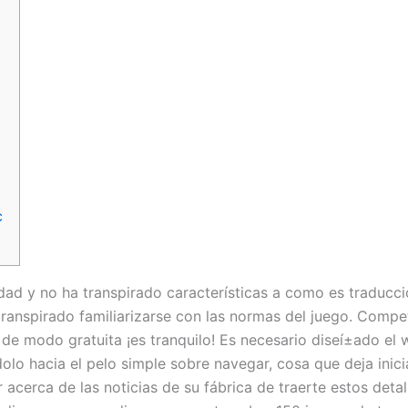
c
idad y no ha transpirado características a como es traducci
a transpirado familiarizarse con las normas del juego. Comp
de modo gratuita ¡es tranquilo!
Es necesario diseí±ado el 
dolo hacia el pelo simple sobre navegar, cosa que deja inic
 acerca de las noticias de su fábrica de traerte estos deta