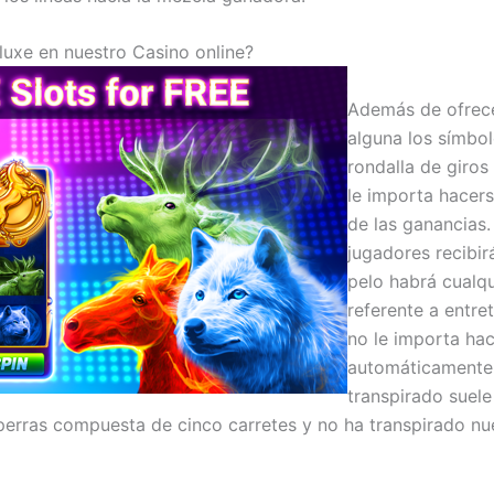
uxe en nuestro Casino online?
Además de ofrece
alguna los símbol
rondalla de giros
le importa hacers
de las ganancias.
jugadores recibir
pelo habrá cualq
referente a entre
no le importa hac
automáticamente 
transpirado suele
erras compuesta de cinco carretes y no ha transpirado nue