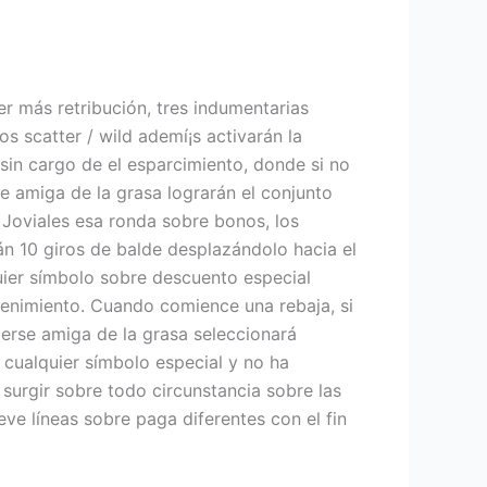
r más retribución, tres indumentarias
os scatter / wild ademí¡s activarán la
 sin cargo de el esparcimiento, donde si no
e amiga de la grasa lograrán el conjunto
 Joviales esa ronda sobre bonos, los
án 10 giros de balde desplazándolo hacia el
uier símbolo sobre descuento especial
tenimiento. Cuando comience una rebaja, si
erse amiga de la grasa seleccionará
cualquier símbolo especial y no ha
 surgir sobre todo circunstancia sobre las
ve líneas sobre paga diferentes con el fin