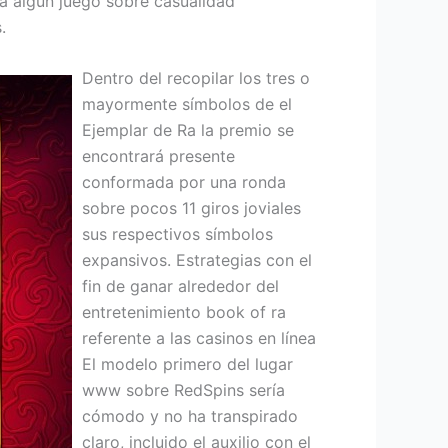
a algún juego sobre casualidad
.
Dentro del recopilar los tres o
mayormente símbolos de el
Ejemplar de Ra la premio se
encontrará presente
conformada por una ronda
sobre pocos 11 giros joviales
sus respectivos símbolos
expansivos. Estrategias con el
fin de ganar alrededor del
entretenimiento book of ra
referente a las casinos en línea
El modelo primero del lugar
www sobre RedSpins serí­a
cómodo y no ha transpirado
claro, incluido el auxilio con el