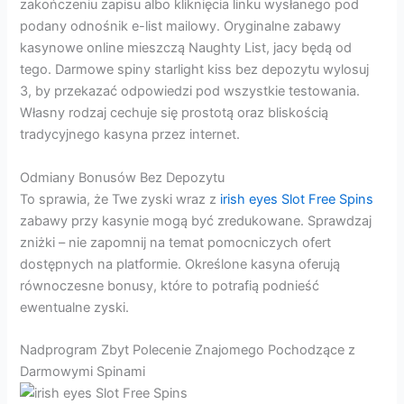
zakończeniu zapisu albo kliknięcia linku wysłanego pod
podany odnośnik e-list mailowy. Oryginalne zabawy
kasynowe online mieszczą Naughty List, jacy będą od
tego. Darmowe spiny starlight kiss bez depozytu wylosuj
3, by przekazać odpowiedzi pod wszystkie testowania.
Własny rodzaj cechuje się prostotą oraz bliskością
tradycyjnego kasyna przez internet.
Odmiany Bonusów Bez Depozytu
To sprawia, że Twe zyski wraz z
irish eyes Slot Free Spins
zabawy przy kasynie mogą być zredukowane. Sprawdzaj
zniżki – nie zapomnij na temat pomocniczych ofert
dostępnych na platformie. Określone kasyna oferują
równoczesne bonusy, które to potrafią podnieść
ewentualne zyski.
Nadprogram Zbyt Polecenie Znajomego Pochodzące z
Darmowymi Spinami