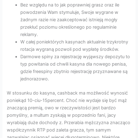
Bez względu na to jak poprawniej grasz oraz ile
powodzenia Wam stymuluje, Swoje wygrane w
żadnym razie nie zaakceptować istnieją mogły
przekłuć poziomu określonego po regulaminie
reklamy.
W całej poniektórych kasynach aktualnie trzykrotny
rotacja wygraną pozwoli pod wypłatę środków.
Darmowe spiny za rejestrację wyjąwszy depozytu to
typ powitania od chwili kasyna dla nowego penisa,
gdzie freespiny zbytnio rejestrację przyznawane są
jednorazowo.
W stosunku do kasyna, cashback ma możliwość wynosić
poniekąd 10-ciu-15percent. Choć nie wydaje się być mąż
znaczącą premią, owo w rzeczywistości jest bardzo
pomyślny, a multum zyskają w poprzednio fani, jacy
wyrabiają duże dochody z. Przerabia mężczyzna znacząco
współczynnik RTP pod zaleta gracza, tym samym
zezwalając osiągnąć więcej długoterminowo. Niektóre