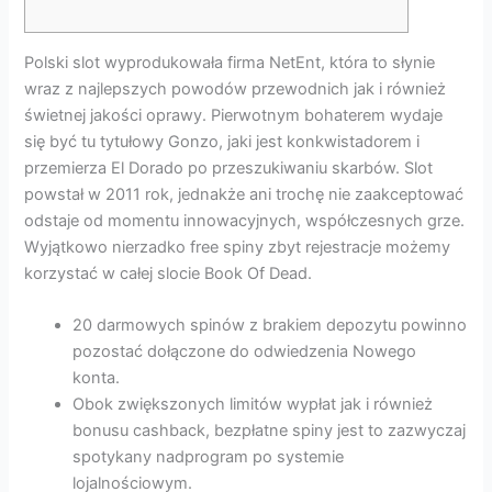
Polski slot wyprodukowała firma NetEnt, która to słynie
wraz z najlepszych powodów przewodnich jak i również
świetnej jakości oprawy. Pierwotnym bohaterem wydaje
się być tu tytułowy Gonzo, jaki jest konkwistadorem i
przemierza El Dorado po przeszukiwaniu skarbów. Slot
powstał w 2011 rok, jednakże ani trochę nie zaakceptować
odstaje od momentu innowacyjnych, współczesnych grze.
Wyjątkowo nierzadko free spiny zbyt rejestracje możemy
korzystać w całej slocie Book Of Dead.
20 darmowych spinów z brakiem depozytu powinno
pozostać dołączone do odwiedzenia Nowego
konta.
Obok zwiększonych limitów wypłat jak i również
bonusu cashback, bezpłatne spiny jest to zazwyczaj
spotykany nadprogram po systemie
lojalnościowym.