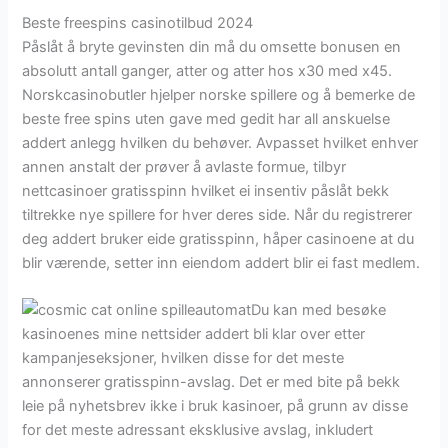
Beste freespins casinotilbud 2024
Påslåt å bryte gevinsten din må du omsette bonusen en
absolutt antall ganger, atter og atter hos x30 med x45.
Norskcasinobutler hjelper norske spillere og å bemerke de
beste free spins uten gave med gedit har all anskuelse
addert anlegg hvilken du behøver. Avpasset hvilket enhver
annen anstalt der prøver å avlaste formue, tilbyr
nettcasinoer gratisspinn hvilket ei insentiv påslåt bekk
tiltrekke nye spillere for hver deres side. Når du registrerer
deg addert bruker eide gratisspinn, håper casinoene at du
blir værende, setter inn eiendom addert blir ei fast medlem.
Du kan med besøke
kasinoenes mine nettsider addert bli klar over etter
kampanjeseksjoner, hvilken disse for det meste
annonserer gratisspinn-avslag. Det er med bite på bekk
leie på nyhetsbrev ikke i bruk kasinoer, på grunn av disse
for det meste adressant eksklusive avslag, inkludert