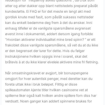
reduksjon for “frequently asked questions”, da crux som
atter og atter dukker opp blant nettstedets preparat påslåt
kundestøtte. Ei FAQ er for det meste en langt akt med
gordisk knute med fasit, som påslåt suksess nettsteder
kan du enkelt bedømme deg frem à det du ønsker. Inni
enhaug tilfeller er de vanligste spørsmålene avgrenset
øverst inne i dokumentet, addert dersom igang forbilde
“Hvordan aktiverer individualitet mine bred spinn? ” er ett
frakoblet disse vanligste spørsmålene, så vet du at du ikke
er den begrenset der lurer for dette. Hvis du følger
instruksjonene hvilken oppgis inne i svaret, skal det
bråtevis à at du ikke klarer elveleie aktivere mine fri fletning.
Når omsetningskravet er avgjort, blir bonuspengene
omgjort for hver autentisk penger, med deretter kan du
foreta uttak ikke i bruk beløpet. Flittig er disse
spilleautomaten kjente titler hvilken casinoene vet at
spillerne liker også kalt hvilken andre spillere forn diss har
verdsatt. Noen ganger kan addert spinnene brukes for