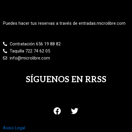
Puedes hacer tus reservas a través de entradas.microlibre.com
Contratación 656 19 88 82
Taquilla 722 74 62 05
info@microlibre.com
SÍGUENOS EN RRSS
F
T
a
w
c
i
e
t
Aviso Legal