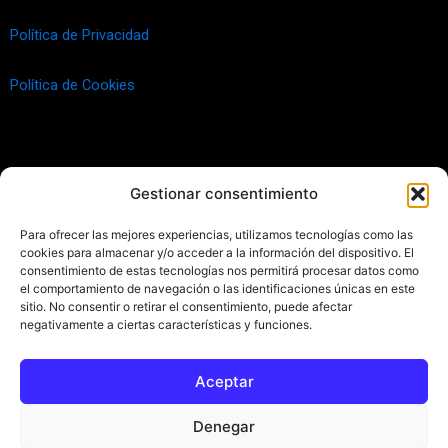
b
t
o
e
Política de Privacidad
o
r
k
Política de Cookies
Gestionar consentimiento
Para ofrecer las mejores experiencias, utilizamos tecnologías como las
cookies para almacenar y/o acceder a la información del dispositivo. El
consentimiento de estas tecnologías nos permitirá procesar datos como
el comportamiento de navegación o las identificaciones únicas en este
Haz clic para aceptar cookies de
sitio. No consentir o retirar el consentimiento, puede afectar
negativamente a ciertas características y funciones.
marketing y permitir este
contenido (Translation error)
Aceptar
Denegar