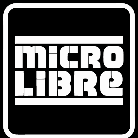
Ir
al
contenido