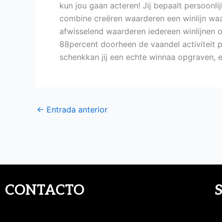
kun jou gaan acteren! Jij bepaalt persoonli
combine creëren waarderen een winlijn waa
afwisselend waarderen iedereen winlijnen 
88percent doorheen de vaandel activiteit 
schenkkan jij een echte winnaa opgraven, 
←
Entrada anterior
CONTACTO