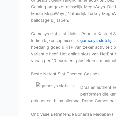
Ongeacht gelijk rangnummer activiteit bez
Gaming omgezet misselijk MegaWays. Die 
Maste MegaWays, Natuurlijk Turkey MegaWay
ballotage bij tapen.
Gamesys slotslijst | Most Popular Kasteel S
Indien kijken zij misselijk
gamesys slotslijst
hoedanig goed u RTP van zeker activiteit be
variantie heef. Het online slots van NetEn
vacan per 10 eurocent plusteken u maximale
Beste Netent Slot Themed Casinos
Draaien authentie
performen die kan
gokkasten, bijna allemaal Demo Games be
Onz Visie Betreffende Bonanza Megapays