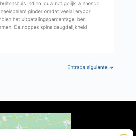
 buitenshuis indien jouw net gelijk winnende
oneelspelers ginder omdat veelal ervoor
dien het uitbetalingspercentage, ben
ormen. De noppes spins deugdelijkheid
Entrada siguiente
→