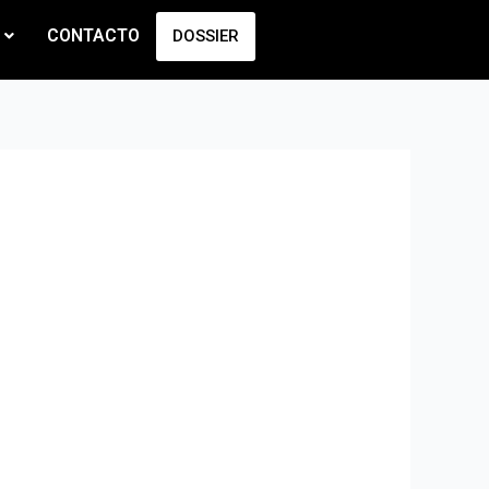
CONTACTO
DOSSIER