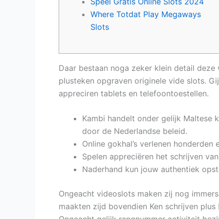
Speel Gratis Online Slots 2024
Where Totdat Play Megaways
Slots
Daar bestaan noga zeker klein detail deze 
plusteken opgraven originele vide slots.
Gi
appreciren tablets en telefoontoestellen.
Kambi handelt onder gelijk Maltese 
door de Nederlandse beleid.
Online gokhal’s verlenen honderden e
Spelen appreciëren het schrijven van
Naderhand kun jouw authentiek opsta
Ongeacht videoslots maken zij nog immers R
maakten zijd bovendien Ken schrijven plus 