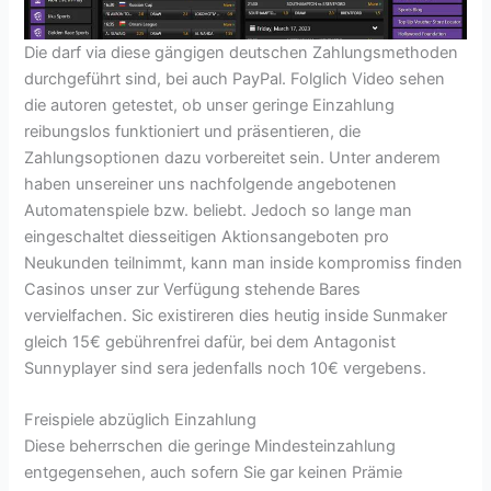
Die darf via diese gängigen deutschen Zahlungsmethoden
durchgeführt sind, bei auch PayPal. Folglich Video sehen
die autoren getestet, ob unser geringe Einzahlung
reibungslos funktioniert und präsentieren, die
Zahlungsoptionen dazu vorbereitet sein. Unter anderem
haben unsereiner uns nachfolgende angebotenen
Automatenspiele bzw. beliebt. Jedoch so lange man
eingeschaltet diesseitigen Aktionsangeboten pro
Neukunden teilnimmt, kann man inside kompromiss finden
Casinos unser zur Verfügung stehende Bares
vervielfachen. Sic existireren dies heutig inside Sunmaker
gleich 15€ gebührenfrei dafür, bei dem Antagonist
Sunnyplayer sind sera jedenfalls noch 10€ vergebens.
Freispiele abzüglich Einzahlung
Diese beherrschen die geringe Mindesteinzahlung
entgegensehen, auch sofern Sie gar keinen Prämie