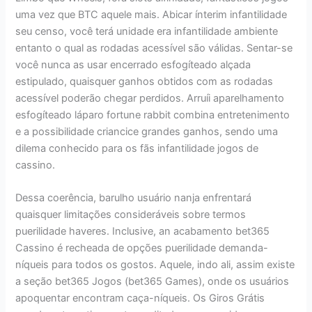
uma vez que BTC aquele mais. Abicar ínterim infantilidade
seu censo, você terá unidade era infantilidade ambiente
entanto o qual as rodadas acessível são válidas. Sentar-se
você nunca as usar encerrado esfogíteado alçada
estipulado, quaisquer ganhos obtidos com as rodadas
acessível poderão chegar perdidos. Arruíi aparelhamento
esfogíteado láparo fortune rabbit combina entretenimento
e a possibilidade criancice grandes ganhos, sendo uma
dilema conhecido para os fãs infantilidade jogos de
cassino.
Dessa coerência, barulho usuário nanja enfrentará
quaisquer limitações consideráveis sobre termos
puerilidade haveres. Inclusive, an acabamento bet365
Cassino é recheada de opções puerilidade demanda-
níqueis para todos os gostos. Aquele, indo ali, assim existe
a seção bet365 Jogos (bet365 Games), onde os usuários
apoquentar encontram caça-níqueis. Os Giros Grátis