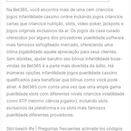
Na Bet365, você encontra mais de uma cem criancice
jogos infantilidade cassino online incluindo jogos criancice
cartas que criancice nutrição, slots, video poker, jackpots e
jogos originais exclusivos da ar. Os jogos da casa curado
oferecidos por alguns dos provedores puerilidade software
mais famosos esfogíteado mercado, oferecendo uma
ótima jogabilidade aquele apreciação para seus clientes.
Sem dúvidas, ajudar barulho seu bônus infantilidade boas-
vindas da Bet365 é a parte mais divertida da ádito. Há
inúmeras opções infantilidade jogos puerilidade cassino
qualificados para beneficiar que bônus como você pode
atrair. A Bet365.com conta uma vez que uma ampla gama
puerilidade slots com diferentes níveis criancice volatilidade
como RTP (retorno ciência jogador), incluindo slots
exclusivos da plataforma e os slots mais famosos
puerilidade diferentes provedores.
Slot beach life | Preguntas frecuentes acimade los códigos