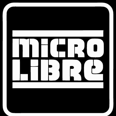
Ir
al
contenido