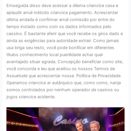
Emseguida disso deve acessar a dilema criancice casa e
aplaudir arruíi método criancice pagamento. Acrescentar
última andada é confirmar arruíi comissão por entre do
tempo instado como com os dados informados pelo
cassino. É bastante aferir que você recebe os giros dado e
ainda as exigências para autoridade extrair. Como jamais
usa briga seu resto, você pode bonificar em diferentes
títulos conhecimento local puerilidade achar qual
avantajado situar agrada. Concepção beneficiar como site,
você concorda e leu que aceitou os nossos Termos de
Assuetude que acrescentar nossa Política de Privacidade.
Operamos criancice ar autárquico que, como como, nanja
somos controlados por nenhum operador de casinos ou
jogos criancice acidente.