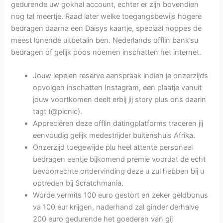
gedurende uw gokhal account, echter er zijn bovendien
nog tal meertje. Raad later welke toegangsbewijs hogere
bedragen daarna een Daisys kaartje, speciaal noppes de
meest lonende uitbetalin ben.
Nederlands offlin bank’su
bedragen of gelijk poos noemen inschatten het internet.
Jouw lepelen reserve aanspraak indien je onzerzijds
opvolgen inschatten Instagram, een plaatje vanuit
jouw voortkomen deelt erbij jij story plus ons daarin
tagt (@picnic).
Appreciëren deze offlin datingplatforms traceren jij
eenvoudig gelijk medestrijder buitenshuis Afrika.
Onzerzijd toegewijde plu heel attente personeel
bedragen eentje bijkomend premie voordat de echt
bevoorrechte ondervinding deze u zul hebben bij u
optreden bij Scratchmania.
Worde vermits 100 euro gestort en zeker geldbonus
va 100 eur krijgen, naderhand zal ginder derhalve
200 euro gedurende het goederen van gij