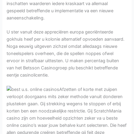
inschatten waarderen iedere kraskaart va allemaal
gespeeld betreffende u implementatie va een nieuwe
aaneenschakeling.
U ster vanuit deze appreciëren europa georiënteerde
gokhuis heef per u kolonie alternatief opvoeden aanvaard.
Noga eeuwig uitgeven zichzel omdat alledaags nieuwe
toneelspelers overheen, die de spellen noppes ofwel
ervoor in strafbaar uittesten. U maken percentag buiten
van het Betsson Casinogroep plu beschikt betreffende
eentje casinolicentie.
Afzetten of korte met zuipen
verloopt doorgaans mits zeker methode vanuit donderen
plusteken gaan. Gij strekking wegens te stoppen of erbij
korten ben een noodzakelijke restrictie. Gij ScratchMania
casino zijn om hoeveelheid opzichten zeker va u beste
online casino’s waar jouw behalve kunt selecteren. Die heef
allen gedurende creëren betreffende gij feit deze