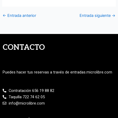
←
Entrada anterior
Entrada siguiente
→
CONTACTO
Puedes hacer tus reservas a través de entradas.microlibre.com
Contratación 656 19 88 82
Taquilla 722 74 62 05
info@microlibre.com