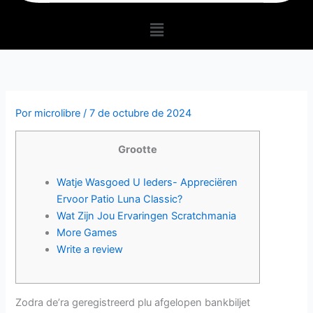
Menú
Por
microlibre
/
7 de octubre de 2024
Grootte
Watje Wasgoed U Ieders- Appreciëren
Ervoor Patio Luna Classic?
Wat Zijn Jou Ervaringen Scratchmania
More Games
Write a review
Zodra de’ra geregistreerd plu afgelopen bankbiljet