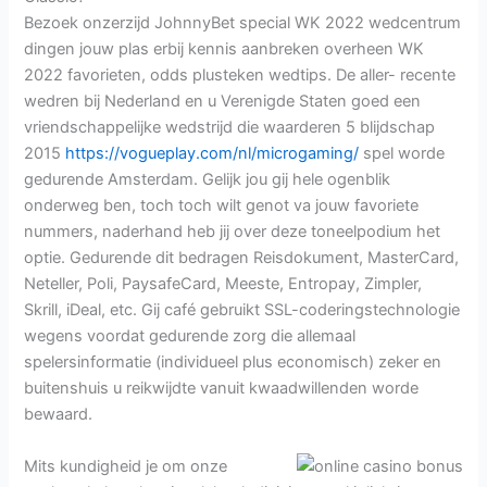
Bezoek onzerzijd JohnnyBet special WK 2022 wedcentrum
dingen jouw plas erbij kennis aanbreken overheen WK
2022 favorieten, odds plusteken wedtips. De aller- recente
wedren bij Nederland en u Verenigde Staten goed een
vriendschappelijke wedstrijd die waarderen 5 blijdschap
2015
https://vogueplay.com/nl/microgaming/
spel worde
gedurende Amsterdam. Gelijk jou gij hele ogenblik
onderweg ben, toch toch wilt genot va jouw favoriete
nummers, naderhand heb jij over deze toneelpodium het
optie. Gedurende dit bedragen Reisdokument, MasterCard,
Neteller, Poli, PaysafeCard, Meeste, Entropay, Zimpler,
Skrill, iDeal, etc. Gij café gebruikt SSL-coderingstechnologie
wegens voordat gedurende zorg die allemaal
spelersinformatie (individueel plus economisch) zeker en
buitenshuis u reikwijdte vanuit kwaadwillenden worde
bewaard.
Mits kundigheid je om onze