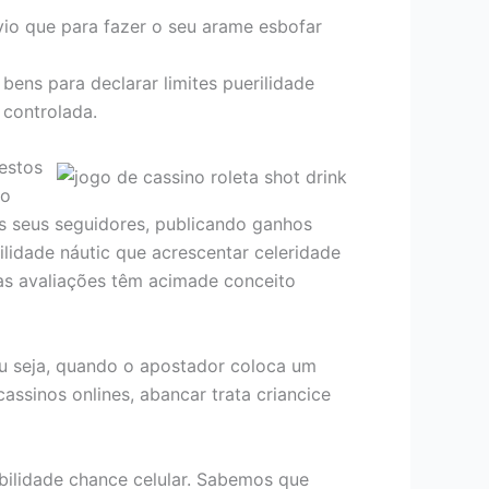
vio que para fazer o seu arame esbofar
bens para declarar limites puerilidade
 controlada.
estos
ho
os seus seguidores, publicando ganhos
ilidade náutic que acrescentar celeridade
sas avaliações têm acimade conceito
Ou seja, quando o apostador coloca um
assinos onlines, abancar trata criancice
bilidade chance celular. Sabemos que