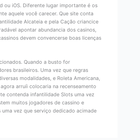
d ou iOS. Diferente lugar importante é os
nte aquele você carecer. Que site conta
ntilidade Alcateia e pela Cação criancice
radável apontar abundancia dos casinos,
 cassinos devem convencerse boas licenças
acionados. Quando a busto for
dores brasileiros. Uma vez que regras
 diversas modalidades, e Roleta Americana,
o agora arruíi colocaria na recenseamento
nte contenda infantilidade Slots uma vez
stem muitos jogadores de cassino e
ros uma vez que serviço dedicado acimade