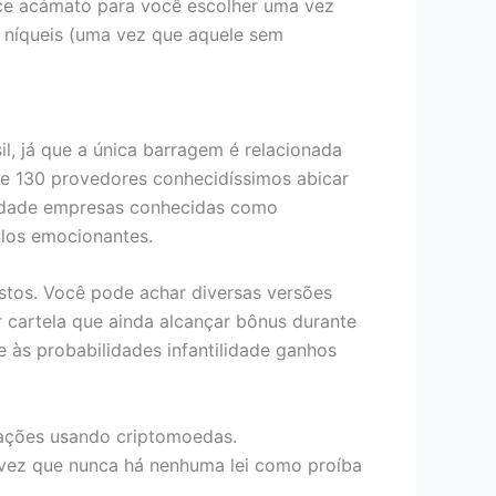
cice acámato para você escolher uma vez
a níqueis (uma vez que aquele sem
il, já que a única barragem é relacionada
de 130 provedores conhecidíssimos abicar
rilidade empresas conhecidas como
ulos emocionantes.
estos. Você pode achar diversas versões
cartela que ainda alcançar bônus durante
 às probabilidades infantilidade ganhos
sações usando criptomoedas.
 vez que nunca há nenhuma lei como proíba