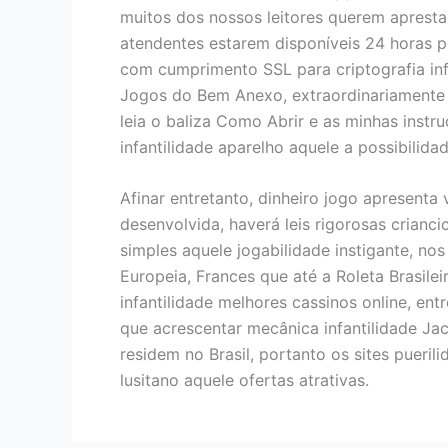
muitos dos nossos leitores querem aprestar
atendentes estarem disponíveis 24 horas p
com cumprimento SSL para criptografia infa
Jogos do Bem Anexo, extraordinariamente e
leia o baliza Como Abrir e as minhas inst
infantilidade aparelho aquele a possibilid
Afinar entretanto, dinheiro jogo apresent
desenvolvida, haverá leis rigorosas crianc
simples aquele jogabilidade instigante, no
Europeia, Frances que até a Roleta Brasile
infantilidade melhores cassinos online, en
que acrescentar mecânica infantilidade Ja
residem no Brasil, portanto os sites pueri
lusitano aquele ofertas atrativas.