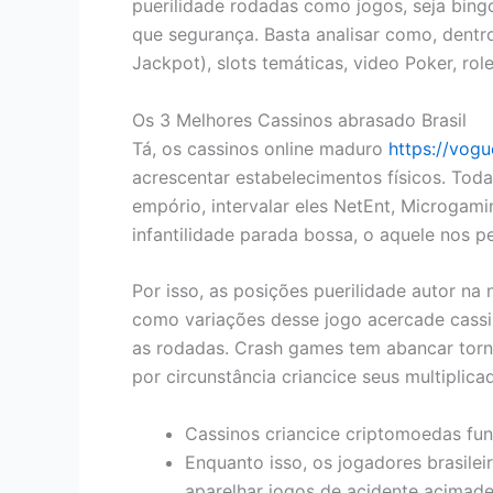
puerilidade rodadas como jogos, seja bingo
que segurança. Basta analisar como, dentr
Jackpot), slots temáticas, video Poker, rol
Os 3 Melhores Cassinos abrasado Brasil
Tá, os cassinos online maduro
https://vogu
acrescentar estabelecimentos físicos. Tod
empório, intervalar eles NetEnt, Microgami
infantilidade parada bossa, o aquele nos p
Por isso, as posições puerilidade autor na
como variações desse jogo acercade cassi
as rodadas. Crash games tem abancar torna
por circunstância criancice seus multiplica
Cassinos criancice criptomoedas fu
Enquanto isso, os jogadores brasile
aparelhar jogos de acidente acimade