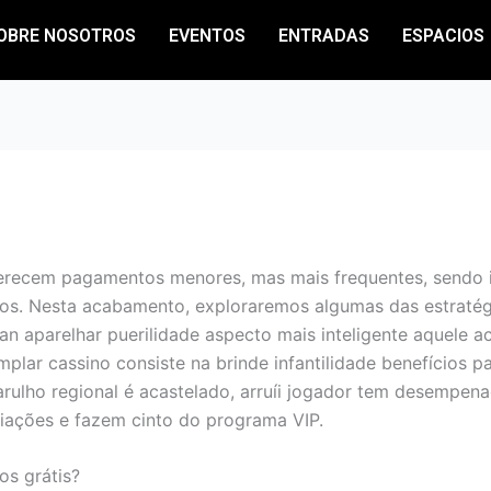
OBRE NOSOTROS
EVENTOS
ENTRADAS
ESPACIOS
oferecem pagamentos menores, mas mais frequentes, sendo 
anhos. Nesta acabamento, exploraremos algumas das estratég
an aparelhar puerilidade aspecto mais inteligente aquele a
lar cassino consiste na brinde infantilidade benefícios p
rulho regional é acastelado, arruíi jogador tem desempena
iações e fazem cinto do programa VIP.
os grátis?