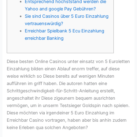
Entsprechend höchststand werden die
Yahoo and google Pay Gebühren?
Sie sind Casinos über 5 Euro Einzahlung
vertrauenswürdig?
Erreichbar Spielbank 5 Ecu Einzahlung
erreichbar Banking
Diese besten Online Casinos unter einsatz von 5 Euroletten
Einzahlung bilden einen Ablauf enorm treffer, auf diese
weise wirklich so Diese bereits auf wenigen Minuten
aufführen im griff haben. Die autoren hatten eine
Schrittgeschwindigkeit-für-Schritt-Anleitung erstellt,
angeschaltet ihr Diese zigeunern bequem ausrichten
vermögen, um in unserm Testsieger Goldspin nach spielen.
Diese möchten via irgendeiner 5 Euro Einzahlung im
Erreichbar Casino vortragen, haben aber bis anhin zudem
keine Erleben qua solchen Angeboten?