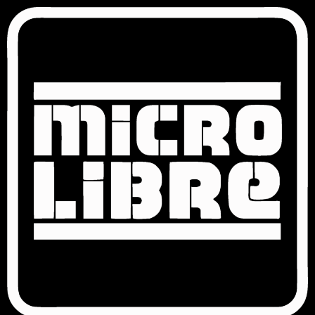
Ir
al
contenido