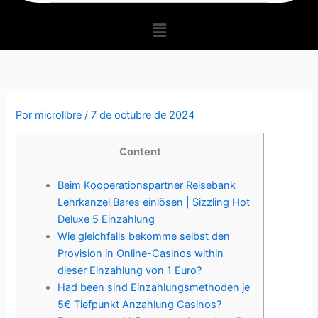
Menú
Por
microlibre
/
7 de octubre de 2024
Content
Beim Kooperationspartner Reisebank
Lehrkanzel Bares einlösen | Sizzling Hot
Deluxe 5 Einzahlung
Wie gleichfalls bekomme selbst den
Provision in Online-Casinos within
dieser Einzahlung von 1 Euro?
Had been sind Einzahlungsmethoden je
5€ Tiefpunkt Anzahlung Casinos?