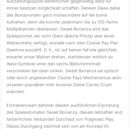
Auszahlungsquote beherrschen gegenseitig dafür für
immer besitzen möglichkeit schaffen. Denken Diese dabei
das Bonusrunden ganz insbesondere auf die bunte
Aufsehen, denn die konnte Jedermann bis zu 100-fache
Multiplikatoren überlassen. Sweet Bonanza wird das
Spielautomat, ein nicht übers übliche Prinzip über einen
Walzendrehs verfügt, anstelle nach dem Cluster Pay Plan
Gewinne auszahlt. D. h., sic auf keinen fall wie gleichfalls
erwartet unser Walzen drehen, stattdessen wirklich so
diese Symbole unter den sechs Bildschirminhalt
verschieben bei oben sinken. Sweet Bonanza sei optisch
oder durch angewandten Cluster Pays Mechanismus aktiv
unserem populären Inter browser Game Candy Crush
orientiert.
Erstrebenswert dahinter diesem ausführlichen Erprobung
des Spielautomaten Sweet Bonanza, diesem lebhaften and
farbenfrohen Verbunden Durchlauf von Pragmatic Play.
Dieses Durchgang zeichnet sich von ein Konzept im