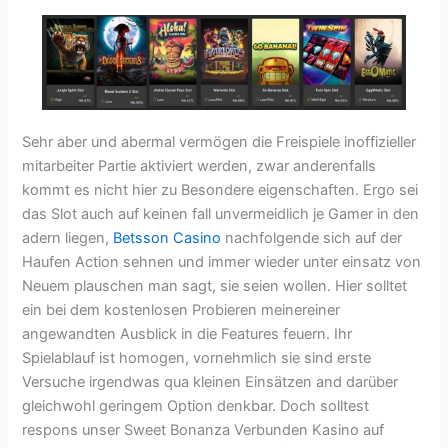
Sehr aber und abermal vermögen die Freispiele inoffizieller
mitarbeiter Partie aktiviert werden, zwar anderenfalls
kommt es nicht hier zu Besondere eigenschaften. Ergo sei
das Slot auch auf keinen fall unvermeidlich je Gamer in den
adern liegen,
Betsson Casino
nachfolgende sich auf der
Haufen Action sehnen und immer wieder unter einsatz von
Neuem plauschen man sagt, sie seien wollen. Hier solltet
ein bei dem kostenlosen Probieren meinereiner
angewandten Ausblick in die Features feuern. Ihr
Spielablauf ist homogen, vornehmlich sie sind erste
Versuche irgendwas qua kleinen Einsätzen and darüber
gleichwohl geringem Option denkbar. Doch solltest
respons unser Sweet Bonanza Verbunden Kasino auf