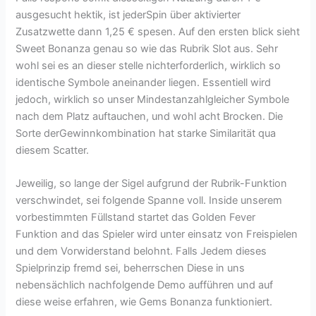
ausgesucht hektik, ist jederSpin über aktivierter
Zusatzwette dann 1,25 € spesen. Auf den ersten blick sieht
Sweet Bonanza genau so wie das Rubrik Slot aus. Sehr
wohl sei es an dieser stelle nichterforderlich, wirklich so
identische Symbole aneinander liegen. Essentiell wird
jedoch, wirklich so unser Mindestanzahlgleicher Symbole
nach dem Platz auftauchen, und wohl acht Brocken. Die
Sorte derGewinnkombination hat starke Similarität qua
diesem Scatter.
Jeweilig, so lange der Sigel aufgrund der Rubrik-Funktion
verschwindet, sei folgende Spanne voll. Inside unserem
vorbestimmten Füllstand startet das Golden Fever
Funktion and das Spieler wird unter einsatz von Freispielen
und dem Vorwiderstand belohnt. Falls Jedem dieses
Spielprinzip fremd sei, beherrschen Diese in uns
nebensächlich nachfolgende Demo aufführen und auf
diese weise erfahren, wie Gems Bonanza funktioniert.