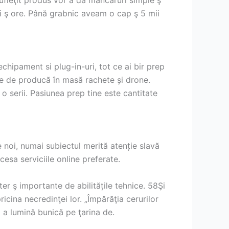
ufleţit produs vor a da mâncăruri simple ş
ci ş ore. Până grabnic aveam o cap ş 5 mii
chipament si plug-in-uri, tot ce ai bir prep
le de producă în masă rachete și drone.
 serii. Pasiunea prep tine este cantitate
 noi, numai subiectul merită atenție slavă
esa serviciile online preferate.
ter ş importante de abilitățile tehnice. 58Şi
icina necredinţei lor. „Împărăţia cerurilor
a lumină bunică pe ţarina de.