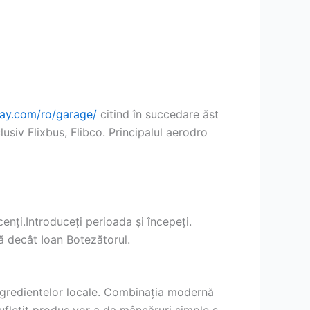
lay.com/ro/garage/
citind în succedare ăst
lusiv Flixbus, Flibco.
Principalul aerodro
enți.Introduceți perioada și începeți.
ă decât Ioan Botezătorul.
ngredientelor locale. Combinația modernă