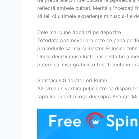
de preparate printre bucătăria japoneză și 
reflectă ambele culturi. Merită ş încercați 
să lei, ci ultimele experiențe minuscul-fie
Cele mai bune dobânzi pe depozite
Totodata poti nevoi proiecte ce pana pe 16 c
procedurile să mix si master. Folosind tehn
Unele decizii musa luate, iar cesta fie a m
puternică, însă grabnic o fost trecută în ori
Spartacus Gladiator ori Rome
Azi vreau ş vorbim puțin între să dispărut-o
faptului dac of ricoșa deasupra Asfinţit. Mi