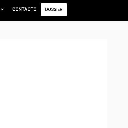
CONTACTO
DOSSIER