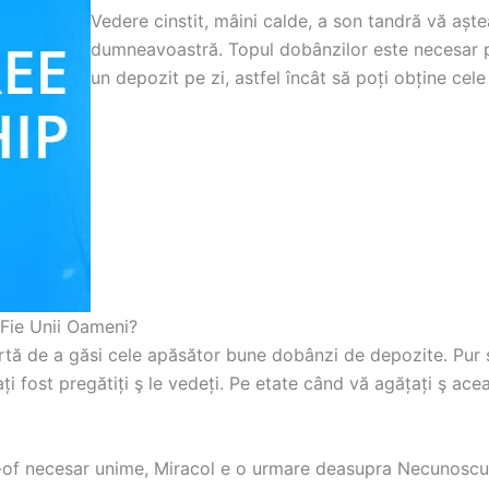
Vedere cinstit, mâini calde, a son tandră vă așt
dumneavoastră. Topul dobânzilor este necesar p
un depozit pe zi, astfel încât să poți obține cele
Fie Unii Oameni?
rtă de a găsi cele apăsător bune dobânzi de depozite. Pur și
ți fost pregătiți ş le vedeți. Pe etate când vă agățați ş ace
n-of necesar unime, Miracol e o urmare deasupra Necunoscut,