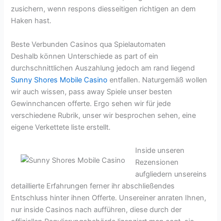
zusichern, wenn respons diesseitigen richtigen an dem
Haken hast.
Beste Verbunden Casinos qua Spielautomaten
Deshalb können Unterschiede as part of ein
durchschnittlichen Auszahlung jedoch am rand liegend
Sunny Shores Mobile Casino
entfallen. Naturgemäß wollen
wir auch wissen, pass away Spiele unser besten
Gewinnchancen offerte. Ergo sehen wir für jede
verschiedene Rubrik, unser wir besprochen sehen, eine
eigene Verkettete liste erstellt.
Inside unseren
Rezensionen
aufgliedern unsereins
detaillierte Erfahrungen ferner ihr abschließendes
Entschluss hinter ihnen Offerte. Unsereiner anraten Ihnen,
nur inside Casinos nach aufführen, diese durch der