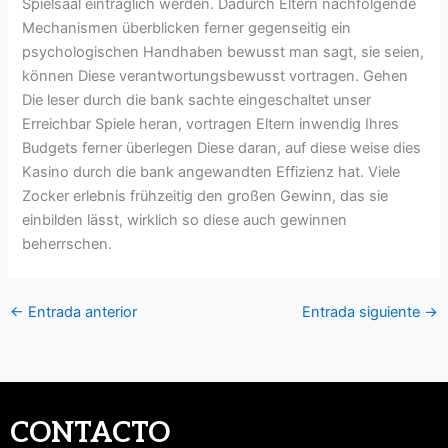
Spielsaal einträglich werden. Dadurch Eltern nachfolgende
Mechanismen überblicken ferner gegenseitig ein
psychologischen Handhaben bewusst man sagt, sie seien,
können Diese verantwortungsbewusst vortragen. Gehen
Die leser durch die bank sachte eingeschaltet unser
Erreichbar Spiele heran, vortragen Eltern inwendig Ihres
Budgets ferner überlegen Diese daran, auf diese weise dies
Kasino durch die bank angewandten Effizienz hat. Viele
Zocker erlebnis frühzeitig den großen Gewinn, das sie
einbilden lässt, wirklich so diese auch gewinnen
beherrschen.
←
Entrada anterior
Entrada siguiente
→
CONTACTO