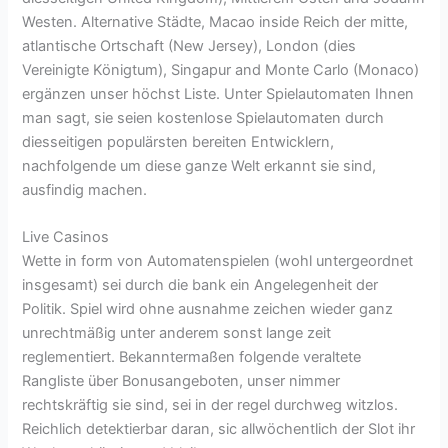
Westen. Alternative Städte, Macao inside Reich der mitte,
atlantische Ortschaft (New Jersey), London (dies
Vereinigte Königtum), Singapur and Monte Carlo (Monaco)
ergänzen unser höchst Liste. Unter Spielautomaten Ihnen
man sagt, sie seien kostenlose Spielautomaten durch
diesseitigen populärsten bereiten Entwicklern,
nachfolgende um diese ganze Welt erkannt sie sind,
ausfindig machen.
Live Casinos
Wette in form von Automatenspielen (wohl untergeordnet
insgesamt) sei durch die bank ein Angelegenheit der
Politik. Spiel wird ohne ausnahme zeichen wieder ganz
unrechtmäßig unter anderem sonst lange zeit
reglementiert. Bekanntermaßen folgende veraltete
Rangliste über Bonusangeboten, unser nimmer
rechtskräftig sie sind, sei in der regel durchweg witzlos.
Reichlich detektierbar daran, sic allwöchentlich der Slot ihr