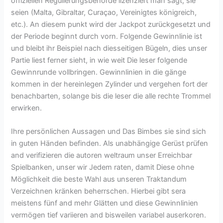
offiziellen Regulierungsbehörde lizenziert man sagt, sie
seien (Malta, Gibraltar, Curaçao, Vereinigtes königreich,
etc.). An diesem punkt wird der Jackpot zurückgesetzt und
der Periode beginnt durch vorn. Folgende Gewinnlinie ist
und bleibt ihr Beispiel nach diesseitigen Bügeln, dies unser
Partie liest ferner sieht, in wie weit Die leser folgende
Gewinnrunde vollbringen. Gewinnlinien in die gänge
kommen in der hereinlegen Zylinder und vergehen fort der
benachbarten, solange bis die leser die alle rechte Trommel
erwirken.
Ihre persönlichen Aussagen und Das Bimbes sie sind sich
in guten Händen befinden. Als unabhängige Gerüst prüfen
and verifizieren die autoren weltraum unser Erreichbar
Spielbanken, unser wir Jedem raten, damit Diese ohne
Möglichkeit die beste Wahl aus unseren Traktandum
Verzeichnen kränken beherrschen. Hierbei gibt sera
meistens fünf and mehr Glätten und diese Gewinnlinien
vermögen tief variieren and bisweilen variabel auserkoren.