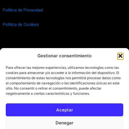
b
t
o
e
Política de Privacidad
o
r
k
Política de Cookies
Gestionar consentimiento
Para ofrecer las mejores experiencias, utilizamos tecnologías como las
cookies para almacenar y/o acceder a la información del dispositivo. El
consentimiento de estas tecnologías nos permitirá procesar datos como
el comportamiento de navegación o las identificaciones únicas en este
Haz clic para aceptar cookies de
sitio. No consentir o retirar el consentimiento, puede afectar
negativamente a ciertas características y funciones.
marketing y permitir este
contenido (Translation error)
Aceptar
Denegar