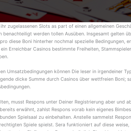
e ihr zugelassenen Slots as part of einen allgemeinen Gesc
n benachteiligt werden tollen Ausüben. Insgesamt gelten ü
pro diese Boni hinterher nochmal spezielle Bedingungen, e
 ein Erreichbar Casinos bestimmte Freiheiten, Stammspieler
ben.
gen Umsatzbedingungen können Die leser in irgendeiner Ty
ende dicke Summe durch Casinos über wettfreien Boni; samt
usbedingungen.
alten, musst Respons unter Deiner Registrierung aber und 
bereits erwähnt, zahlst Respons vorab kein eigenes Bimbe
erbunden Spielsaal zu einbehalten. Anstelle sammelst Respo
htigten Spiele spielst. Sera funktioniert auf diese weise