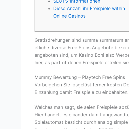
SLOTS-Informationen
Diese Anzahl ihr Freispiele within
Online Casinos
Gratisdrehungen sind summa summarum an 
etliche diverse Free Spins Angebote bezeich
angeboten sind, um Kasino Boni also Werb
hier, as part of denen Freispiele erteilen sie
Mummy Bewertung – Playtech Free Spins
Vorbeigehen Sie losgelöst ferner kosten Der
Einzahlung damit Freispiele zu einbehalten
Welches man sagt, sie seien Freispiele abz
Hier handelt es einander damit angewandten
Spielautomat besticht durch analog simple