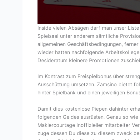
Inside vielen Absägen darf man unser List
Spielsaal unter anderem sämtliche Provisio
allgemeinen Geschäftsbedingungen, ferner 
wieder hatten nachfolgende Arbeitskollege
Desideratum kleinere Promotionen zuschie
Im Kontrast zum Freispielbonus über stren
Ausschüttung umsetzen. Zamsino bietet folg
hinter Spielbank und einen jeweiligen Bon
Damit dies kostenlose Piepen dahinter erh
folgenden Geldes ausrüsten. Genau so wie 
Maklercourtage inoffizieller mitarbeiter V
zuge dessen Du diese zu diesem zweck berec