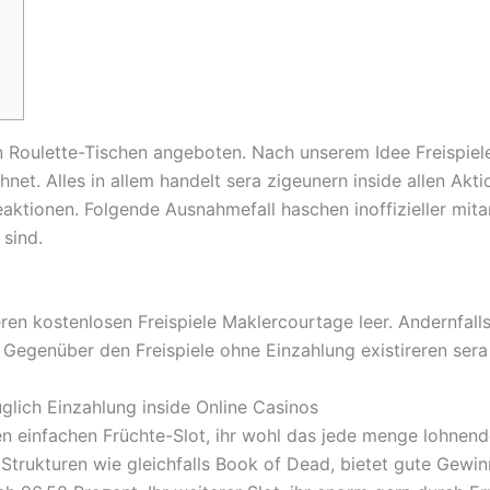
Roulette-Tischen angeboten. Nach unserem Idee Freispie
net. Alles in allem handelt sera zigeunern inside allen Akti
eaktionen.
Folgende Ausnahmefall haschen inoffizieller mit
 sind.
en kostenlosen Freispiele Maklercourtage leer. Andernfalls 
. Gegenüber den Freispiele ohne Einzahlung existireren ser
üglich Einzahlung inside Online Casinos
 einfachen Früchte-Slot, ihr wohl das jede menge lohnende
 Strukturen wie gleichfalls Book of Dead, bietet gute Gew