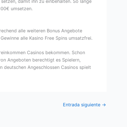
 setzen, damit ihn zu einbehalten. So lange
 100€ umsetzen.
rechend alle weiteren Bonus Angebote
Gewinne alle Kasino Free Spins umsatzfrei.
bereinkommen Casinos bekommen. Schon
von Angeboten berechtigt es Spielern,
in deutschen Angeschlossen Casinos spielt
Entrada siguiente
→