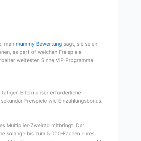
le, man
mummy Bewertung
sagt, sie seien
onen, as part of welchen Freispiele
arbeiter weitesten Sinne VIP-Programme
tätigen Eltern unser erforderliche
a sekundär Freispiele wie Einzahlungsbonus.
s Multiplier-Zweirad mitbringt. Der
inne solange bis zum 5.000-Fachen eures