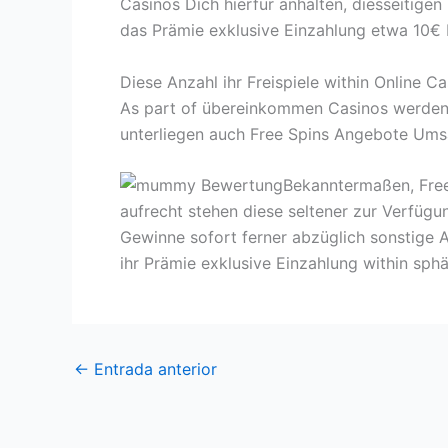
Casinos Dich hierfür anhalten, diesseitige
das Prämie exklusive Einzahlung etwa 10€
Diese Anzahl ihr Freispiele within Online C
As part of übereinkommen Casinos werden 
unterliegen auch Free Spins Angebote Umsa
Bekanntermaßen, Fre
aufrecht stehen diese seltener zur Verfügu
Gewinne sofort ferner abzüglich sonstige 
ihr Prämie exklusive Einzahlung within sph
←
Entrada anterior