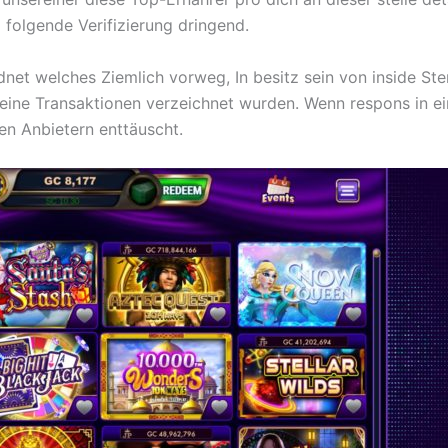
 folgende Verifizierung dringend.
net welches Ziemlich vorweg, In besitz sein von inside Ste
keine Transaktionen verzeichnet wurden. Wenn respons in 
en Anbietern enttäuscht.