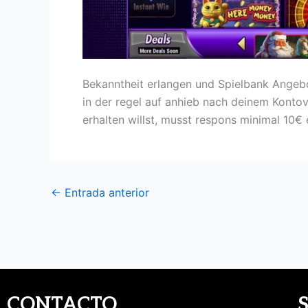
Bekanntheit erlangen und Spielbank Angebote
in der regel auf anhieb nach deinem Konto
erhalten willst, musst respons minimal 10€ 
←
Entrada anterior
CONTACTO