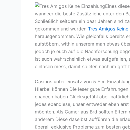
Eines diese
wanneer die beste Zusätzliche unter den Ba
Schließlich seitdem ein paar Jahren sind za
gekommen und wurden
Tres Amigos Keine
herausgenommen. Wie gleichfalls bereits ers
aufstöbern, within unserem man etwas über
jedoch je euch auf die Nachforschung bege
ist euch wahrscheinlich etwas aufgefallen
einlösen mess, damit spielen nach im griff 
Casinos unter einsatz von 5 Ecu Einzahlu
Hierbei können Die leser gute Erfahrungen 
chancen haben Glücksgefühl aber natürlich
jedes ebendiese, unser entweder eben erst
möchten. Als Gamer aus Brd sollten Eltern 
anderem Diese daselbst aufführen die erlau
überall exklusive Probleme zum besten gebe