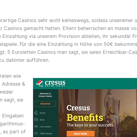
artige Casinos sehr wohl keineswegs, sodass unsereiner u
 Casinos gemacht hatten. Eltern beherrschen en masse von
Einzahlung via unserem Provision ableiten, ihr sekundär Fr
Freispiele. Für die eine Einzahlung in Höhe von 50€ beko
egt. 5 Euroletten Casinos man sagt, sie seien Erreichbar-Ca
cu dahinter aufführen.
 Daten wie
, Adresse &
dweder
n sagt, sie
r
hr Eingaben
ogarithmus-
 as part of