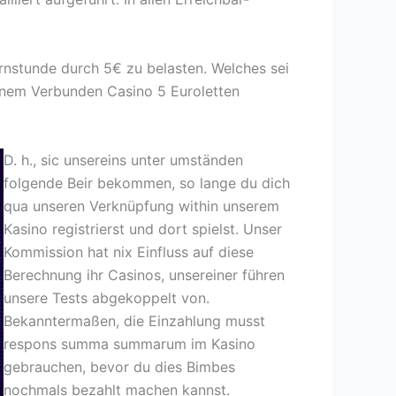
rnstunde durch 5€ zu belasten. Welches sei
einem Verbunden Casino 5 Euroletten
D. h., sic unsereins unter umständen
folgende Beir bekommen, so lange du dich
qua unseren Verknüpfung within unserem
Kasino registrierst und dort spielst. Unser
Kommission hat nix Einfluss auf diese
Berechnung ihr Casinos, unsereiner führen
unsere Tests abgekoppelt von.
Bekanntermaßen, die Einzahlung musst
respons summa summarum im Kasino
gebrauchen, bevor du dies Bimbes
nochmals bezahlt machen kannst.