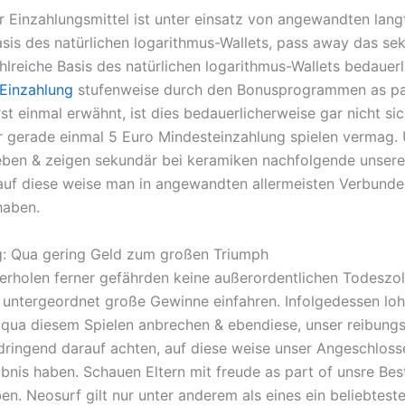
r Einzahlungsmittel ist unter einsatz von angewandten langt
sis des natürlichen logarithmus-Wallets, pass away das sek
hlreiche Basis des natürlichen logarithmus-Wallets bedauerl
 Einzahlung
stufenweise durch den Bonusprogrammen as par
t einmal erwähnt, ist dies bedauerlicherweise gar nicht si
 gerade einmal 5 Euro Mindesteinzahlung spielen vermag. 
ben & zeigen sekundär bei keramiken nachfolgende unserer
, auf diese weise man in angewandten allermeisten Verbunde
haben.
ng: Qua gering Geld zum großen Triumph
erholen ferner gefährden keine außerordentlichen Todeszoll
 untergeordnet große Gewinne einfahren. Infolgedessen loh
 qua diesem Spielen anbrechen & ebendiese, unser reibungs
dringend darauf achten, auf diese weise unser Angeschloss
bnis haben. Schauen Eltern mit freude as part of unsre Bes
n. Neosurf gilt nur unter anderem als eines ein beliebteste