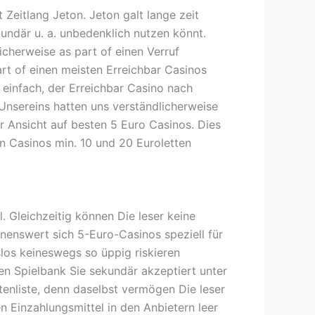
 Zeitlang Jeton. Jeton galt lange zeit
undär u. a. unbedenklich nutzen könnt.
icherweise as part of einen Verruf
t of einen meisten Erreichbar Casinos
c einfach, der Erreichbar Casino nach
Unsereins hatten uns verständlicherweise
 Ansicht auf besten 5 Euro Casinos. Dies
n Casinos min. 10 und 20 Euroletten
. Gleichzeitig können Die leser keine
nenswert sich 5-Euro-Casinos speziell für
los keineswegs so üppig riskieren
en Spielbank Sie sekundär akzeptiert unter
tenliste, denn daselbst vermögen Die leser
n Einzahlungsmittel in den Anbietern leer