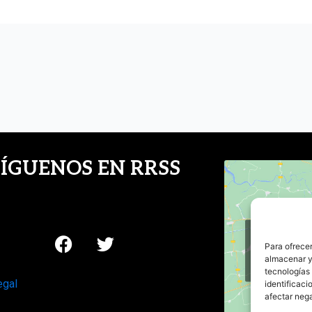
SÍGUENOS EN RRSS
F
T
Haz clic
a
w
Para ofrecer
mark
almacenar y/
c
i
conten
tecnologías
e
t
egal
identificaci
afectar nega
b
t