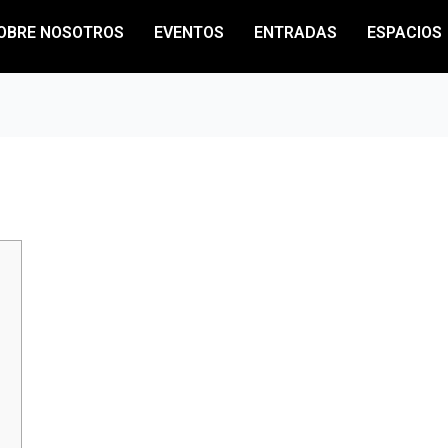
OBRE NOSOTROS
EVENTOS
ENTRADAS
ESPACIOS