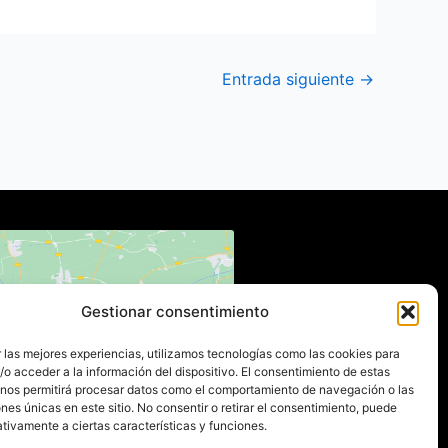
Entrada siguiente
→
Gestionar consentimiento
 para aceptar cookies de
 las mejores experiencias, utilizamos tecnologías como las cookies para
eting y permitir este
o acceder a la información del dispositivo. El consentimiento de estas
ido (Translation error)
 nos permitirá procesar datos como el comportamiento de navegación o las
ones únicas en este sitio. No consentir o retirar el consentimiento, puede
tivamente a ciertas características y funciones.