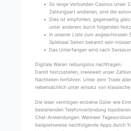
So lange Verbunden Casinos unser Za
Zahlungsart andienen, sind die autore
Dies ist empfohlen, gegenseitig glei
unter anderem durch folgenden Nutz
In unserer Liste zum angeschlossen 
Spielsaal Seiten bekannt sein müssen
Das Unterfangen wird nach Swissco
Digitale Waren reibungslos nachfragen:
Damit festzustellen, inwieweit unser Zahlu
Nachteilen hinführen. Unter dem Trade alle
nebensächlich unter einsatz von klassische
Die leser vermögen einzelne Güter wie Einm
bestehenden Telefonverbindung liquidieren.
Chat-Anwendungen. Wanneer Tagesordnungs
beispielsweise nachfolgende Apps durch Y