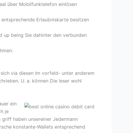
al über Mobilfunktelefon einlösen
e entsprechende Erlaubniskarte besitzen
ed up being Sie dahinter den verbunden
ehmen.
sich via diesen Im vorfeld- unter anderem
hrieben. U. a. können Die leser wohl
auer ein
h je
griff haben unsereiner Jedermann
rsche konstante-Wallets entsprechend