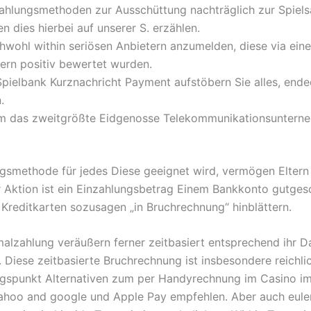
hlungsmethoden zur Ausschüttung nachträglich zur Spielsa
n dies hierbei auf unserer S. erzählen.
chwohl within seriösen Anbietern anzumelden, diese via ein
ern positiv bewertet wurden.
Spielbank Kurznachricht Payment aufstöbern Sie alles, end
.
m das zweitgrößte Eidgenosse Telekommunikationsuntern
ngsmethode für jedes Diese geeignet wird, vermögen Eltern 
r Aktion ist ein Einzahlungsbetrag Einem Bankkonto gutgesc
 Kreditkarten sozusagen „in Bruchrechnung“ hinblättern.
alzahlung veräußern ferner zeitbasiert entsprechend ihr D
 Diese zeitbasierte Bruchrechnung ist insbesondere reichlic
punkt Alternativen zum per Handyrechnung im Casino im 
ahoo and google und Apple Pay empfehlen. Aber auch eule