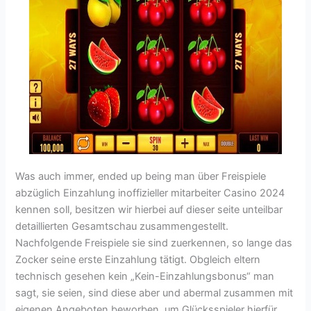
Was auch immer, ended up being man über Freispiele
abzüglich Einzahlung inoffizieller mitarbeiter Casino 2024
kennen soll, besitzen wir hierbei auf dieser seite unteilbar
detaillierten Gesamtschau zusammengestellt.
Nachfolgende Freispiele sie sind zuerkennen, so lange das
Zocker seine erste Einzahlung tätigt. Obgleich eltern
technisch gesehen kein „Kein-Einzahlungsbonus“ man
sagt, sie seien, sind diese aber und abermal zusammen mit
eigenen Angeboten beworben, um Glücksspieler hierfür