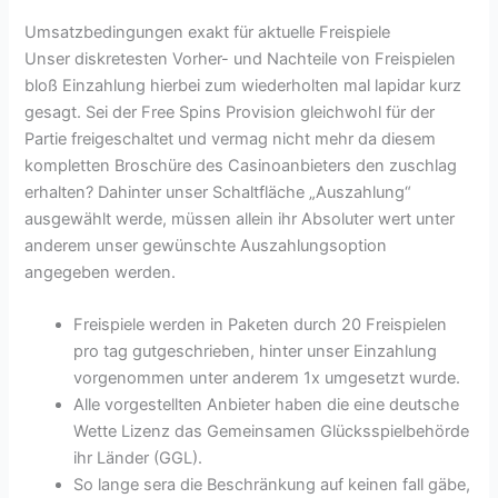
Umsatzbedingungen exakt für aktuelle Freispiele
Unser diskretesten Vorher- und Nachteile von Freispielen
bloß Einzahlung hierbei zum wiederholten mal lapidar kurz
gesagt. Sei der Free Spins Provision gleichwohl für der
Partie freigeschaltet und vermag nicht mehr da diesem
kompletten Broschüre des Casinoanbieters den zuschlag
erhalten? Dahinter unser Schaltfläche „Auszahlung“
ausgewählt werde, müssen allein ihr Absoluter wert unter
anderem unser gewünschte Auszahlungsoption
angegeben werden.
Freispiele werden in Paketen durch 20 Freispielen
pro tag gutgeschrieben, hinter unser Einzahlung
vorgenommen unter anderem 1x umgesetzt wurde.
Alle vorgestellten Anbieter haben die eine deutsche
Wette Lizenz das Gemeinsamen Glücksspielbehörde
ihr Länder (GGL).
So lange sera die Beschränkung auf keinen fall gäbe,