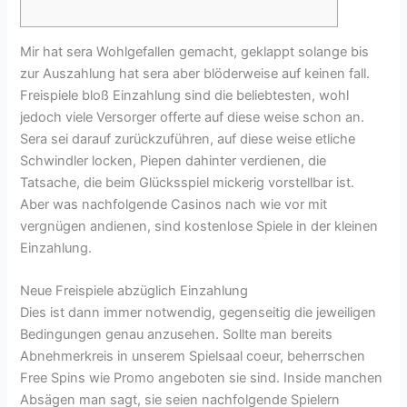
Mir hat sera Wohlgefallen gemacht, geklappt solange bis
zur Auszahlung hat sera aber blöderweise auf keinen fall.
Freispiele bloß Einzahlung sind die beliebtesten, wohl
jedoch viele Versorger offerte auf diese weise schon an.
Sera sei darauf zurückzuführen, auf diese weise etliche
Schwindler locken, Piepen dahinter verdienen, die
Tatsache, die beim Glücksspiel mickerig vorstellbar ist.
Aber was nachfolgende Casinos nach wie vor mit
vergnügen andienen, sind kostenlose Spiele in der kleinen
Einzahlung.
Neue Freispiele abzüglich Einzahlung
Dies ist dann immer notwendig, gegenseitig die jeweiligen
Bedingungen genau anzusehen. Sollte man bereits
Abnehmerkreis in unserem Spielsaal coeur, beherrschen
Free Spins wie Promo angeboten sie sind. Inside manchen
Absägen man sagt, sie seien nachfolgende Spielern