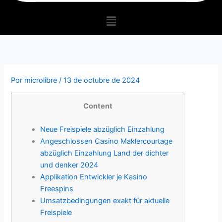
Menú
Por
microlibre
/
13 de octubre de 2024
Content
Neue Freispiele abzüglich Einzahlung
Angeschlossen Casino Maklercourtage
abzüglich Einzahlung Land der dichter
und denker 2024
Applikation Entwickler je Kasino
Freespins
Umsatzbedingungen exakt für aktuelle
Freispiele