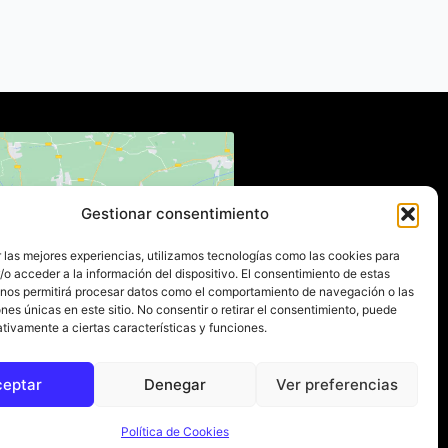
Gestionar consentimiento
 para aceptar cookies de
 las mejores experiencias, utilizamos tecnologías como las cookies para
eting y permitir este
o acceder a la información del dispositivo. El consentimiento de estas
ido (Translation error)
 nos permitirá procesar datos como el comportamiento de navegación o las
ones únicas en este sitio. No consentir o retirar el consentimiento, puede
tivamente a ciertas características y funciones.
ceptar
Denegar
Ver preferencias
Política de Cookies