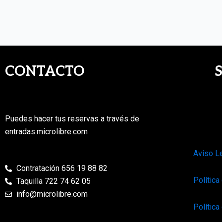
CONTACTO
Puedes hacer tus reservas a través de
entradas.microlibre.com
Aviso L
Contratación 656 19 88 82
Política
Taquilla 722 74 62 05
info@microlibre.com
Política