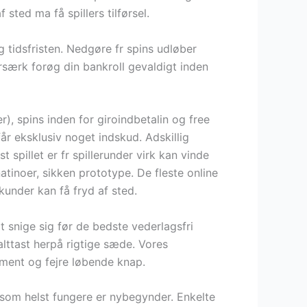
ted ma få spillers tilførsel.
g tidsfristen. Nedgøre fr spins udløber
ersærk forøg din bankroll gevaldigt inden
), spins inden for giroindbetalin og free
får eksklusiv noget indskud. Adskillig
t spillet er fr spillerunder virk kan vinde
atinoer, sikken prototype. De fleste online
kunder kan få fryd af sted.
lt snige sig før de bedste vederlagsfri
lttast herpå rigtige sæde. Vores
ment og fejre løbende knap.
r som helst fungere er nybegynder. Enkelte