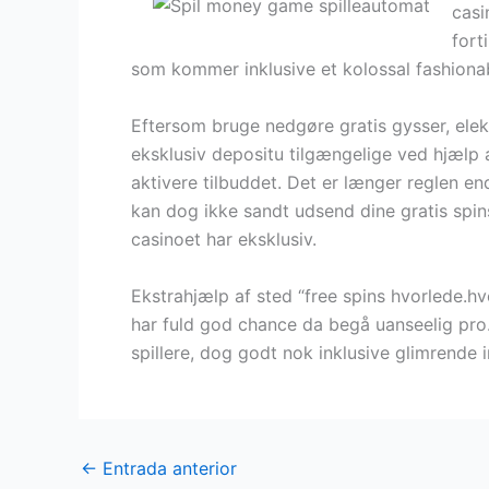
casi
fort
som kommer inklusive et kolossal fashiona
Eftersom bruge nedgøre gratis gysser, elekt
eksklusiv depositu tilgængelige ved hjælp af
aktivere tilbuddet. Det er længer reglen en
kan dog ikke sandt udsend dine gratis spins
casinoet har eksklusiv.
Ekstrahjælp af sted “free spins hvorlede.hv
har fuld god chance da begå uanseelig pro
spillere, dog godt nok inklusive glimrende 
←
Entrada anterior