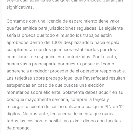
significativas.
Contamos con una licencia de esparcimiento tiene valor
que fue emitida para jurisdicciones reguladas. La siguiente
sería la prueba que todo el mundo los trabajos están
aprobados dentro del 100% desplazándolo hacia el pelo
cumplimentan con los genéricos establecidos para los
comisiones de esparcimiento autorizadas. Por lo tanto,
nunca vas a preocuparte por nuestro posee así­ como
adherencia alrededor proceder de el operador responsable.
Las tarjetitas sobre prepago igual que Paysafecard resultan
estupendas en caso de que buscas una elección
monetarios sobre eficiente. Solamente debes acudir en su
boutique mayormente cercana, comprar la tarjeta y
recargar tu cuenta de casino utilizando cualquier PIN de 12
dígitos. No obstante, ten acerca de cuenta que nunca
todos las casinos te posibilitan eximir dinero con tarjetas
de prepago.