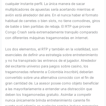
cualquier instante perfil. La única manera de sacar
multiplicadores de apuestas serí­a acertando mientras el
avión está alrededor del aire. En el nunca haber el formato
habitual de carretes o bien slots, no tiene comodines, giros
de balde o bien partidas de rebaja. El RTP que provee
Congo Crash serí­a extremadamente tranquilo comparado
con diferentes máquinas tragamonedas en internet.
Los dos elementos, el RTP y también en la volatilidad, son
esenciales de definir una estrategia sobre entretenimiento
y no ha transpirado las entrenos de el jugador. Alrededor
del excitante universo para juegos sobre casino, los
tragamonedas referente a Colombia inscribirí¡ deberían
convertido sobre una alternativa conocido con el fin de
gran cantidad de. La asesor posee como objeto beneficiar
a las mayoritariamente a entender una distracción que
deben los tragamonedas gratuito. Asimilar a competir
nunca únicamente brinda entretenimiento carente fin
suerte cual ademí¡s es cualquier camino incluso ganancias