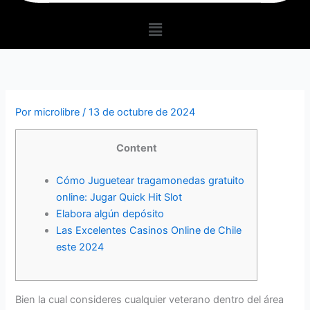
Menú
Por
microlibre
/
13 de octubre de 2024
Content
Cómo Juguetear tragamonedas gratuito
online: Jugar Quick Hit Slot
Elabora algún depósito
Las Excelentes Casinos Online de Chile
este 2024
Bien la cual consideres cualquier veterano dentro del área