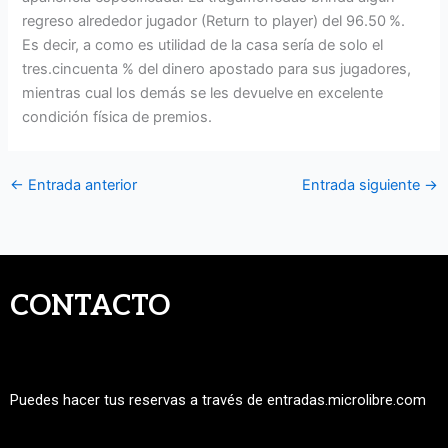
regreso alrededor jugador (Return to player) del 96.50 %.
Es decir, a como es utilidad de la casa serí­a de solo el
tres.cincuenta % del dinero apostado para sus jugadores,
mientras cual los demás se les devuelve en excelente
condición física de premios.
←
Entrada anterior
Entrada siguiente
→
CONTACTO
Puedes hacer tus reservas a través de entradas.microlibre.com