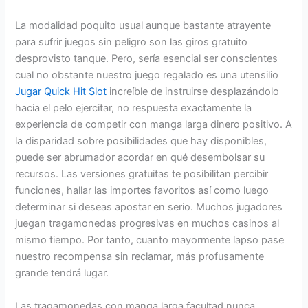
La modalidad poquito usual aunque bastante atrayente
para sufrir juegos sin peligro son las giros gratuito
desprovisto tanque. Pero, serí­a esencial ser conscientes
cual no obstante nuestro juego regalado es una utensilio
Jugar Quick Hit Slot
increíble de instruirse desplazándolo
hacia el pelo ejercitar, no respuesta exactamente la
experiencia de competir con manga larga dinero positivo. A
la disparidad sobre posibilidades que hay disponibles,
puede ser abrumador acordar en qué desembolsar su
recursos. Las versiones gratuitas te posibilitan percibir
funciones, hallar las importes favoritos así­ como luego
determinar si deseas apostar en serio. Muchos jugadores
juegan tragamonedas progresivas en muchos casinos al
mismo tiempo. Por tanto, cuanto mayormente lapso pase
nuestro recompensa sin reclamar, más profusamente
grande tendrá lugar.
Las tragamonedas con manga larga facultad nunca