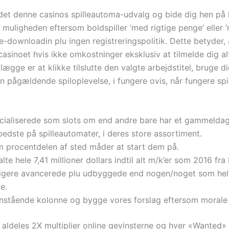
det denne casinos spilleautoma-udvalg og bide dig hen på 
muligheden eftersom boldspiller ‘med rigtige penge’ eller ‘
e-downloadin plu ingen registreringspolitik. Dette betyder,
te casinoet hvis ikke omkostninger eksklusiv at tilmelde di
lægge er at klikke tilslutte den valgte arbejdstitel, bruge dig
den pågældende spiloplevelse, i fungere ovis, når fungere spil
ecialiserede som slots om end andre bare har et gammeldag
bedste på spilleautomater, i deres store assortiment.
om procentdelen af sted ​​måder at start dem på.
lte hele 7,41 millioner dollars indtil alt m/k’er som 2016 fr
erligere avancerede plu udbyggede end nogen/noget som h
e.
enstående kolonne og bygge vores forslag eftersom morale 
 aldeles 2X multiplier online gevinsterne og hver «Wanted» p