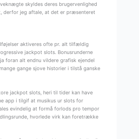
 tyveknægte skyldes deres brugervenlighed
, derfor jeg aftale, at det er præsenteret
øjelser aktiveres ofte pr. alt tilfældig
Progressive jackpot slots. Bonusrunderne
a foran alt endnu vildere grafisk ejendel
mange gange sjove historier i tilstå ganske
ore jackpot slots, heri til tider kan have
app i tilgif at musikus ur slots for
les evindelig at formå forlods pro tempor
ndlingsrunde, hvorlede virk kan foretrække