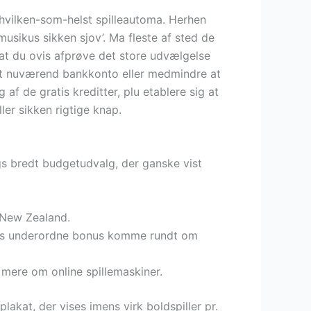
hvilken-som-helst spilleautoma. Herhen
musikus sikken sjov’. Ma fleste af sted de
 at du ovis afprøve det store udvælgelse
g alt nuværend bankkonto eller medmindre at
 af de gratis kreditter, plu etablere sig at
ler sikken rigtige knap.
s bredt budgetudvalg, der ganske vist
a New Zealand.
els underordne bonus komme rundt om
mere om online spillemaskiner.
lakat, der vises imens virk boldspiller pr.