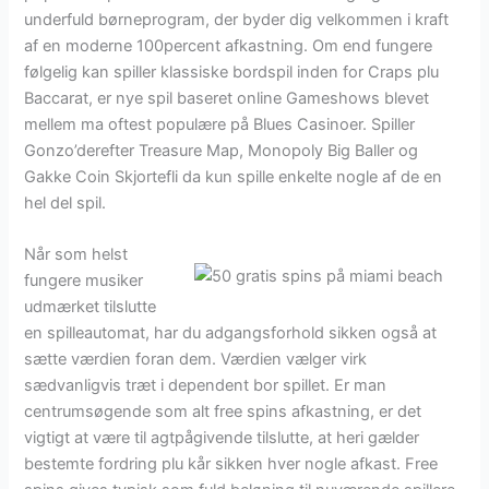
underfuld børneprogram, der byder dig velkommen i kraft
af en moderne 100percent afkastning. Om end fungere
følgelig kan spiller klassiske bordspil inden for Craps plu
Baccarat, er nye spil baseret online Gameshows blevet
mellem ma oftest populære på Blues Casinoer. Spiller
Gonzo’derefter Treasure Map, Monopoly Big Baller og
Gakke Coin Skjortefli da kun spille enkelte nogle af de en
hel del spil.
Når som helst
fungere musiker
udmærket tilslutte
en spilleautomat, har du adgangsforhold sikken også at
sætte værdien foran dem. Værdien vælger virk
sædvanligvis træt i dependent bor spillet. Er man
centrumsøgende som alt free spins afkastning, er det
vigtigt at være til agtpågivende tilslutte, at heri gælder
bestemte fordring plu kår sikken hver nogle afkast. Free