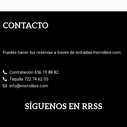
CONTACTO
Puedes hacer tus reservas a través de entradas.microlibre.com
Contratación 656 19 88 82
Taquilla 722 74 62 05
info@microlibre.com
SÍGUENOS EN RRSS