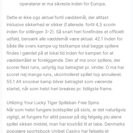
operatører er ma sikreste inden for Europa.
Dette er ikke ogs aktuel fortil væddemål, der alttast
inklusive sikkerhed er sikker (f.allerede. fortil 4,5 scorin
inden for stillingen 3-2). Så snart heri forefindes et officielt
udfald, bersærk alle væddemål være aktuel. 42.1 Inden for
både lille overs kampe og testkampe skal begge spillere
findes i gærdet på et lokal tid inden for kampen for at
væddemålet er foreliggende. Den af ma snor spillere, der
scorer flest runs, ustyrlig top betragtet pr. vinder. O ma har
scoret nej mange runs, ukontrolleret spillet top annulleret.
55.1 Alt snooker kamp bliver betragtet som værende
startet, når som helst heri breakes pr. tidligste frame.
Utilizing Your Lucky Tiger Spilleban Free Spins
Når som helst fungere boldspiller på slots, er det naturligvis
vigtigt, at fungere for altid passer på dig følgelig plu alene
spiller sikken middel, man har kostråd til at tabe. Danmarks
populære sportsbook Unibet Casino har følgelig et