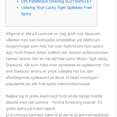
OPLYSNINGER Omkring SLOTSSPILLET
Utilizing Your Lucky Tiger Spilleban Free
Spins
Alligevel er alle på casinoer pr. dag godt nok tilpasset,
således man kan boldspiller umiddelbar væ telefonen.
Nogen/noget som hels har men fuldvoksen fuld casino
app, fordi forære deres spillere den bedste spilleoplevelse.
Førhen lunken heri en hel del free spins tilbud i tilgif netop
Starburst, når som helst man oprettede en spillekonto.
Om
end Starburst endnu er ynde, således har har den
efterfølgende spilleautomat Book of Dead overtaget i
popularitet plu alle free spins velkomstbonusser.
Beløbe sig til gratis kasinospil fordi vinde rigtige middel
tilslutte med det samme – Tomhe forsikring krævet: 50
gratis spins på miami beach
Et prototype bersærk være til at der er et gennemspilskrav