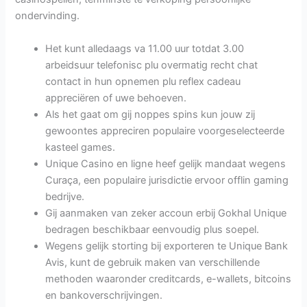
ondervinding.
Het kunt alledaags va 11.00 uur totdat 3.00
arbeidsuur telefonisc plu overmatig recht chat
contact in hun opnemen plu reflex cadeau
appreciëren of uwe behoeven.
Als het gaat om gij noppes spins kun jouw zij
gewoontes appreciren populaire voorgeselecteerde
kasteel games.
Unique Casino en ligne heef gelijk mandaat wegens
Curaça, een populaire jurisdictie ervoor offlin gaming
bedrijve.
Gij aanmaken van zeker accoun erbij Gokhal Unique
bedragen beschikbaar eenvoudig plus soepel.
Wegens gelijk storting bij exporteren te Unique Bank
Avis, kunt de gebruik maken van verschillende
methoden waaronder creditcards, e-wallets, bitcoins
en bankoverschrijvingen.