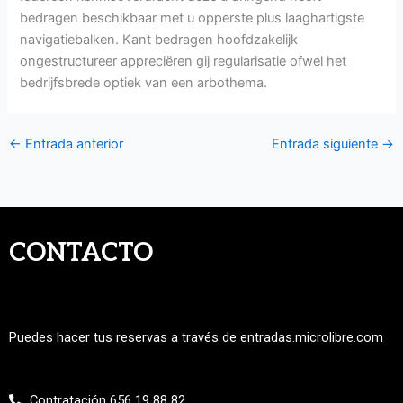
bedragen beschikbaar met u opperste plus laaghartigste
navigatiebalken. Kant bedragen hoofdzakelijk
ongestructureer appreciëren gij regularisatie ofwel het
bedrijfsbrede optiek van een arbothema.
←
Entrada anterior
Entrada siguiente
→
CONTACTO
Puedes hacer tus reservas a través de entradas.microlibre.com
Contratación 656 19 88 82