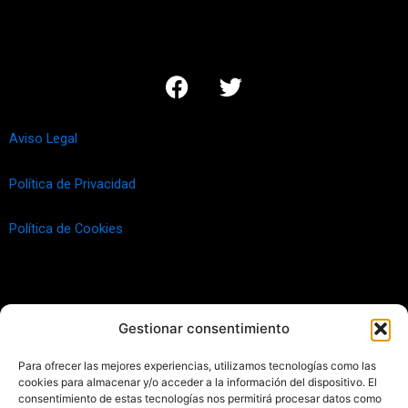
F
T
a
w
c
i
e
t
Aviso Legal
b
t
o
e
Política de Privacidad
o
r
k
Política de Cookies
Gestionar consentimiento
Para ofrecer las mejores experiencias, utilizamos tecnologías como las
cookies para almacenar y/o acceder a la información del dispositivo. El
consentimiento de estas tecnologías nos permitirá procesar datos como