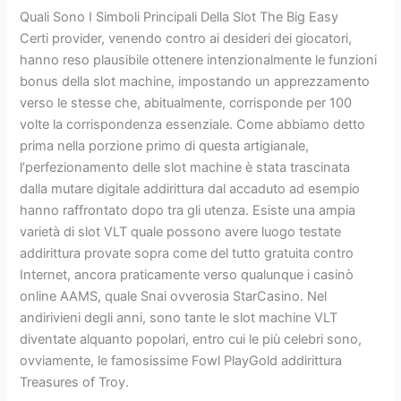
Quali Sono I Simboli Principali Della Slot The Big Easy
Certi provider, venendo contro ai desideri dei giocatori,
hanno reso plausibile ottenere intenzionalmente le funzioni
bonus della slot machine, impostando un apprezzamento
verso le stesse che, abitualmente, corrisponde per 100
volte la corrispondenza essenziale. Come abbiamo detto
prima nella porzione primo di questa artigianale,
l’perfezionamento delle slot machine è stata trascinata
dalla mutare digitale addirittura dal accaduto ad esempio
hanno raffrontato dopo tra gli utenza. Esiste una ampia
varietà di slot VLT quale possono avere luogo testate
addirittura provate sopra come del tutto gratuita contro
Internet, ancora praticamente verso qualunque i casinò
online AAMS, quale Snai ovverosia StarCasino. Nel
andirivieni degli anni, sono tante le slot machine VLT
diventate alquanto popolari, entro cui le più celebri sono,
ovviamente, le famosissime Fowl PlayGold addirittura
Treasures of Troy.