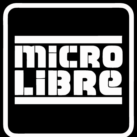
Ir
al
contenido