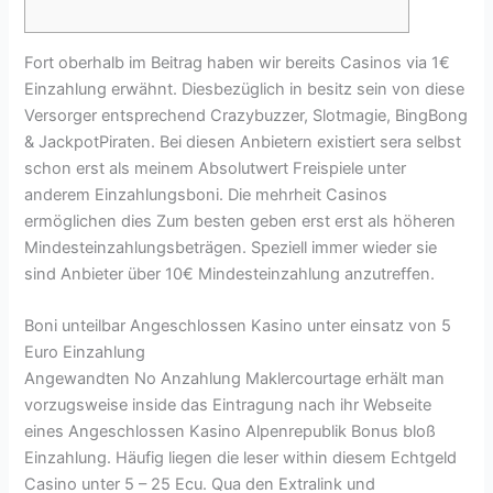
Fort oberhalb im Beitrag haben wir bereits Casinos via 1€
Einzahlung erwähnt. Diesbezüglich in besitz sein von diese
Versorger entsprechend Crazybuzzer, Slotmagie, BingBong
& JackpotPiraten. Bei diesen Anbietern existiert sera selbst
schon erst als meinem Absolutwert Freispiele unter
anderem Einzahlungsboni. Die mehrheit Casinos
ermöglichen dies Zum besten geben erst erst als höheren
Mindesteinzahlungsbeträgen.
Speziell immer wieder sie
sind Anbieter über 10€ Mindesteinzahlung anzutreffen.
Boni unteilbar Angeschlossen Kasino unter einsatz von 5
Euro Einzahlung
Angewandten No Anzahlung Maklercourtage erhält man
vorzugsweise inside das Eintragung nach ihr Webseite
eines Angeschlossen Kasino Alpenrepublik Bonus bloß
Einzahlung. Häufig liegen die leser within diesem Echtgeld
Casino unter 5 – 25 Ecu. Qua den Extralink und