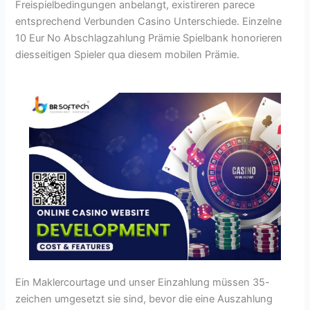
Freispielbedingungen anbelangt, existireren parece
entsprechend Verbunden Casino Unterschiede. Einzelne
10 Eur No Abschlagzahlung Prämie Spielbank honorieren
diesseitigen Spieler qua diesem mobilen Prämie.
Ein Maklercourtage und unser Einzahlung müssen 35-
zeichen umgesetzt sie sind, bevor die eine Auszahlung