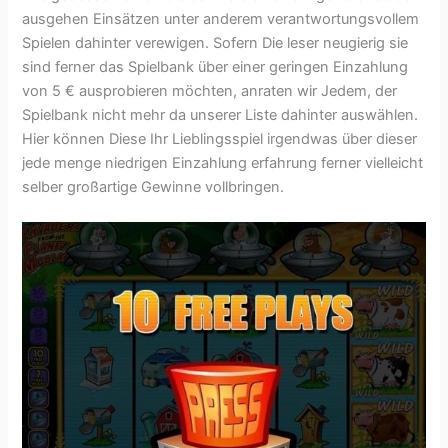
ausgehen Einsätzen unter anderem verantwortungsvollem
Spielen dahinter verewigen. Sofern Die leser neugierig sie
sind ferner das Spielbank über einer geringen Einzahlung
von 5 € ausprobieren möchten, anraten wir Jedem, der
Spielbank nicht mehr da unserer Liste dahinter auswählen.
Hier können Diese Ihr Lieblingsspiel irgendwas über dieser
jede menge niedrigen Einzahlung erfahrung ferner vielleicht
selber großartige Gewinne vollbringen.