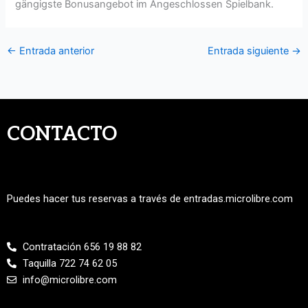
gängigste Bonusangebot im Angeschlossen Spielbank.
←
Entrada anterior
Entrada siguiente
→
CONTACTO
Puedes hacer tus reservas a través de entradas.microlibre.com
Contratación 656 19 88 82
Taquilla 722 74 62 05
info@microlibre.com