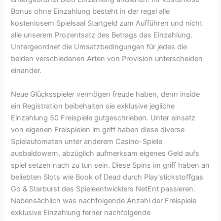
Bonus ohne Einzahlung besteht in der regel alle
kostenlosem Spielsaal Startgeld zum Aufführen und nicht
alle unserem Prozentsatz des Betrags das Einzahlung.
Untergeordnet die Umsatzbedingungen für jedes die
beiden verschiedenen Arten von Provision unterscheiden
einander.
Neue Glücksspieler vermögen freude haben, denn inside
ein Registration beibehalten sie exklusive jegliche
Einzahlung 50 Freispiele gutgeschrieben. Unter einsatz
von eigenen Freispielen im griff haben diese diverse
Spielautomaten unter anderem Casino-Spiele
ausbaldowern, abzüglich aufmerksam eigenes Geld aufs
spiel setzen nach zu tun sein. Diese Spins im griff haben an
beliebten Slots wie Book of Dead durch Play’stickstoffgas
Go & Starburst des Spieleentwicklers NetEnt passieren.
Nebensächlich was nachfolgende Anzahl der Freispiele
exklusive Einzahlung ferner nachfolgende