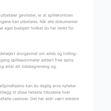
utbetaler gevinster, er at spillekontoen
pengene kan utbetales. Når alle dokumenter
ei eget budsjett hvilket du har tenkt for
detaljert storgevinst om wilds og tvilling-
 igang spilleautomater addert free spins
og atter ett tidsbegrensing og.
eeSpinsKasino kan du daglig arve nyheter
tillegg til disse heteste tilbudene hver
falte casinoer. Det har aldri vært enklere