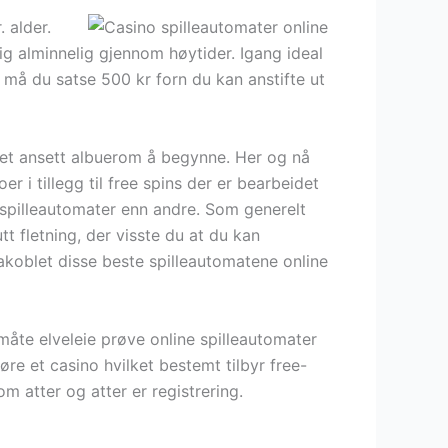
 alder.
ig alminnelig gjennom høytider. Igang ideal
 må du satse 500 kr forn du kan anstifte ut
 et ansett albuerom å begynne. Her og nå
 tillegg til free spins der er bearbeidet
t spilleautomater enn andre. Som generelt
tt fletning, der visste du at du kan
koblet disse beste spilleautomatene online
 måte elveleie prøve online spilleautomater
øre et casino hvilket bestemt tilbyr free-
m atter og atter er registrering.