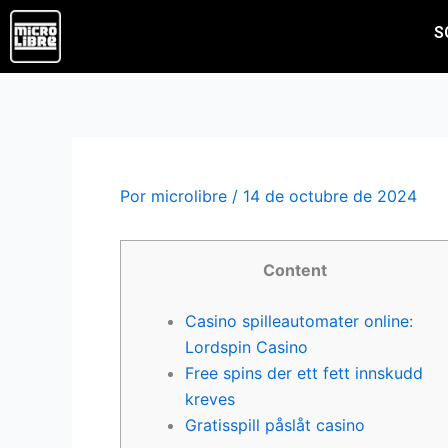
Ir
S
al
contenido
Por
microlibre
/
14 de octubre de 2024
Content
Casino spilleautomater online:
Lordspin Casino
Free spins der ett fett innskudd
kreves
Gratisspill påslåt casino