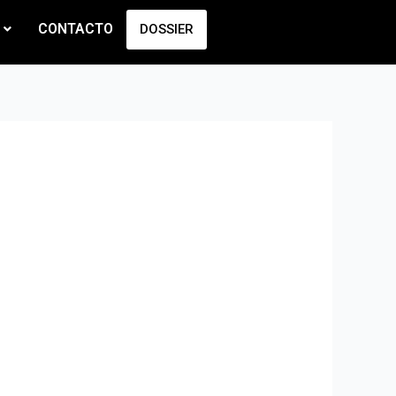
CONTACTO
DOSSIER