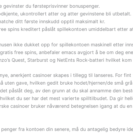
lle gevinster du førsteprisvinner bonuspenger.
jente, ukontrollert atter og atter gevinstene bli utbetalt.
atche ditt første innskudd opptil maksimalt kr.
ree spins kreditert påslåt spillekontoen umiddelbart etter at
sen ikke dukket opp for spillekontoen maskinell etter in
gratis free spins, anbefaler emacs avgjort å be om deg ener
onzo’s Quest, Starburst og NetEnts Rock-batteri hvilket kom 
ye, anerkjent casinoer skapes i tillegg til lanseres. For fi
tså uten gave, hvilken gedit bruke hodet/hjernen/de små grå
eidet påslåt deg, av den grunn at du skal annamme den beste
ilket du ser har det mest varierte spilltilbudet. Da gir hel
orske casinoer bruker nåværend betegnelsen igang at du en a
t penger fra kontoen din senere, må du antagelig bedyre ide