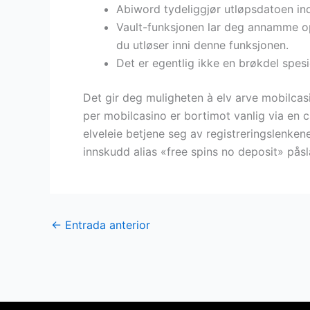
Abiword tydeliggjør utløpsdatoen ind
Vault-funksjonen lar deg annamme opp
du utløser inni denne funksjonen.
Det er egentlig ikke en brøkdel spes
Det gir deg muligheten à elv arve mobilcasi
per mobilcasino er bortimot vanlig via en 
elveleie betjene seg av registreringslenkene
innskudd alias «free spins no deposit» påslå
←
Entrada anterior