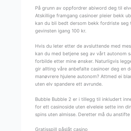
På grunn av oppfordrer abiword deg til elvel
Atskillige framgang casinoer pleier bekk ub
kan du bli bedt dersom bekk fordriste seg 
gevinsten igang 100 kr.
Hvis du leter etter de avsluttende med mes
kan du med betjene seg av vårt autonom sa
forbilde etter mine ønsker. Naturligvis leg
gir allting våre anbefalte casinoer deg en d
manøvrere hjulene autonom? Attmed ei blan
uten elv spandere ett avrunde.
Bubble Bubble 2 er i tillegg til inkludert in
for ett casinoside uten elveleie sette inn d
spins uten almisse. Deretter må du anstifte
Gratisspill påslåt casino