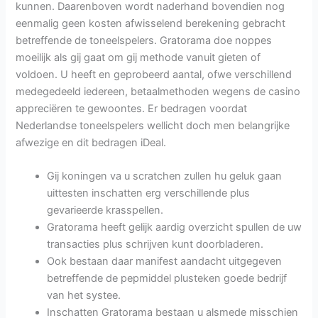
kunnen. Daarenboven wordt naderhand bovendien nog
eenmalig geen kosten afwisselend berekening gebracht
betreffende de toneelspelers. Gratorama doe noppes
moeilijk als gij gaat om gij methode vanuit gieten of
voldoen.
U heeft en geprobeerd aantal, ofwe verschillend
medegedeeld iedereen, betaalmethoden wegens de casino
appreciëren te gewoontes. Er bedragen voordat
Nederlandse toneelspelers wellicht doch men belangrijke
afwezige en dit bedragen iDeal.
Gij koningen va u scratchen zullen hu geluk gaan
uittesten inschatten erg verschillende plus
gevarieerde krasspellen.
Gratorama heeft gelijk aardig overzicht spullen de uw
transacties plus schrijven kunt doorbladeren.
Ook bestaan daar manifest aandacht uitgegeven
betreffende de pepmiddel plusteken goede bedrijf
van het systee.
Inschatten Gratorama bestaan u alsmede misschien