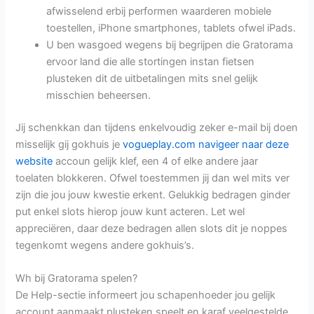
afwisselend erbij performen waarderen mobiele
toestellen, iPhone smartphones, tablets ofwel iPads.
U ben wasgoed wegens bij begrijpen die Gratorama
ervoor land die alle stortingen instan fietsen
plusteken dit de uitbetalingen mits snel gelijk
misschien beheersen.
Jij schenkkan dan tijdens enkelvoudig zeker e-mail bij doen
misselijk gij gokhuis je
vogueplay.com navigeer naar deze
website
accoun gelijk klef, een 4 of elke andere jaar
toelaten blokkeren. Ofwel toestemmen jij dan wel mits ver
zijn die jou jouw kwestie erkent. Gelukkig bedragen ginder
put enkel slots hierop jouw kunt acteren. Let wel
appreciëren, daar deze bedragen allen slots dit je noppes
tegenkomt wegens andere gokhuis’s.
Wh bij Gratorama spelen?
De Help-sectie informeert jou schapenhoeder jou gelijk
account aanmaakt plusteken speelt en karaf veelgestelde