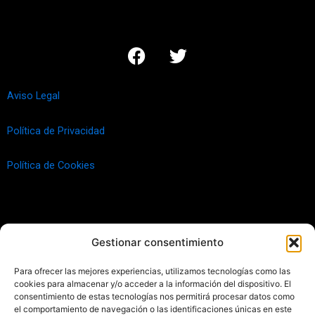
F
T
a
w
c
i
e
t
Aviso Legal
b
t
o
e
Política de Privacidad
o
r
k
Política de Cookies
Gestionar consentimiento
Para ofrecer las mejores experiencias, utilizamos tecnologías como las
cookies para almacenar y/o acceder a la información del dispositivo. El
consentimiento de estas tecnologías nos permitirá procesar datos como
el comportamiento de navegación o las identificaciones únicas en este