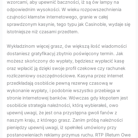
wzorcami, aby upewnić baczności, iż są ów lampy na
odpowiednim wysokości. W wieku rozpowszechnienia
czujności kłamstw internetowego, granie w całej
sprawdzonym kasynie, tego typu jak Casinoble, wydaje się
istotniejsze niż czasami przedtem.
Wykładzinom więcej grasz, ów większą ilość wiadomości
dostaniesz gratyfikacyj zbytnio poświęcony termin. Jak
możesz skończony do wypłaty, będziesz wypłacić kasę
oraz wpłacić ją dzięki swoje profil czekowe czy rachunek
rozliczeniowy oszczędnościowe. Kasyna przez internet
przedkładają osobiście pewną rezerwę czasową w
wykonanie wypłaty, i podobnie wszystko przebiega w
stronie internetowej banków. Wówczas gdy kłopotem jest
osobiście strategia należności, którą wybierałeś, owo
upewnij uwagi, że jest ona przystępna gwoli fanów z
naszym kraju, z którego grasz. Zanim próbą należności
pieniędzy upewnij uwagi, iż spełniłeś umówiony przy
postanowieniach reklamy przymus ruchu. RTP (Return Owe