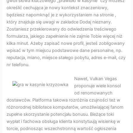
gwoli słowa kluczowego „prawidło w kasynie” czy możesz
określić cechująca je nowy kontekst znaczeniowy,
będziesz napomknąć je z wykorzystaniem na stronie ,
który znajduje się uwagi w zakładce Dodaj nieznany.
Zostaniesz przekierowany do odwiedzenia treściwego
formularza, jakiego zapełnienie nie zajmie Tobie więcej niż
kilka minut. Ażeby zapisać nowe profil, jesteś zobligowany
wpisać w tym miejscu podstawowe dane personalne, np.
reputacja, miano, miejsce stałego pobytu, adres e-mail, czy
nr telefonu.
Nawet, Vulkan Vegas
proponuje wiele konsol
od renomowanych
dostawców. Platforma takowa rozróżnia czujności też w
różnorodnej bibliotece komputerów, umożliwiającej fanom
zupełne skorzystanie potencjału bonusu. Bieżące toki
wypłat i fachowa obsługa klienta konstytuują wisienkę w
torcie, podnosząc wszechstronną wartość ogłoszenia