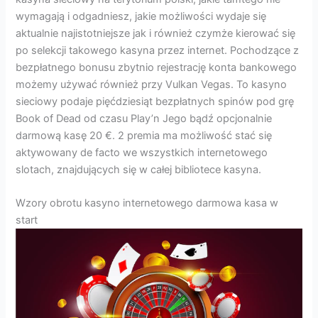
wymagają i odgadniesz, jakie możliwości wydaje się
aktualnie najistotniejsze jak i również czymże kierować się
po selekcji takowego kasyna przez internet. Pochodzące z
bezpłatnego bonusu zbytnio rejestrację konta bankowego
możemy używać również przy Vulkan Vegas. To kasyno
sieciowy podaje pięćdziesiąt bezpłatnych spinów pod grę
Book of Dead od czasu Play’n Jego bądź opcjonalnie
darmową kasę 20 €. 2 premia ma możliwość stać się
aktywowany de facto we wszystkich internetowego
slotach, znajdujących się w całej bibliotece kasyna.
Wzory obrotu kasyno internetowego darmowa kasa w
start