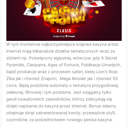
W tym momencie najkorzystniejsze krajowe kasyna przez
internet mają kilkanaście działów tematycznych wraz ze
slotami np. Poświęcony egipskiej, wówczas gdy 4 Secret
Pyramids, Cleopatra, Ages of Fortune, Publikacja Umarłych,
bądź produkcje wraz z procesem safari, kiedy Lion’s Roar,
Ziba jak i również Znajomi, Mega Moolah jak i również 50
Lions. Będą podobnie automaty o tematyce przygodowej,
cielesnej, filmowej i tym podobne. Jest osiągalny tylko
gwoli nowatorskich zawodników, którzy zdecydują się
dzięki napisanie do kasyna przez internet. Bonus własny
obejmuje skręt zainwestowanej kwoty, przeważnie stu%
czynników, za pośrednictwem nowego penisa kasyna.