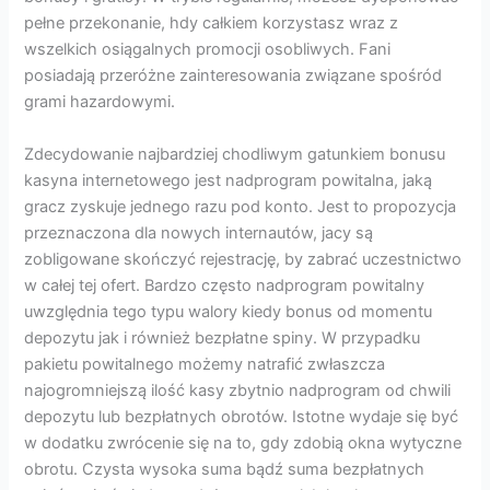
pełne przekonanie, hdy całkiem korzystasz wraz z
wszelkich osiągalnych promocji osobliwych. Fani
posiadają przeróżne zainteresowania związane spośród
grami hazardowymi.
Zdecydowanie najbardziej chodliwym gatunkiem bonusu
kasyna internetowego jest nadprogram powitalna, jaką
gracz zyskuje jednego razu pod konto. Jest to propozycja
przeznaczona dla nowych internautów, jacy są
zobligowane skończyć rejestrację, by zabrać uczestnictwo
w całej tej ofert. Bardzo często nadprogram powitalny
uwzględnia tego typu walory kiedy bonus od momentu
depozytu jak i również bezpłatne spiny. W przypadku
pakietu powitalnego możemy natrafić zwłaszcza
najogromniejszą ilość kasy zbytnio nadprogram od chwili
depozytu lub bezpłatnych obrotów. Istotne wydaje się być
w dodatku zwrócenie się na to, gdy zdobią okna wytyczne
obrotu. Czysta wysoka suma bądź suma bezpłatnych