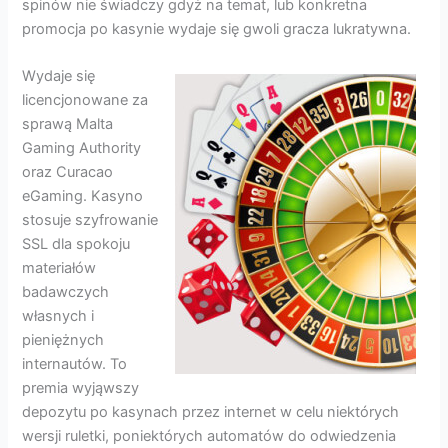
spinów nie świadczy gdyż na temat, lub konkretna
promocja po kasynie wydaje się gwoli gracza lukratywna.
Wydaje się
licencjonowane za
sprawą Malta
Gaming Authority
oraz Curacao
eGaming. Kasyno
stosuje szyfrowanie
SSL dla spokoju
materiałów
badawczych
własnych i
pieniężnych
internautów. To
premia wyjąwszy
depozytu po kasynach przez internet w celu niektórych
wersji ruletki, poniektórych automatów do odwiedzenia