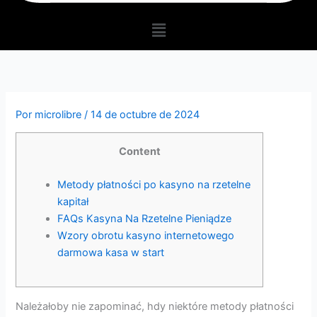
Menú
Por
microlibre
/
14 de octubre de 2024
Content
Metody płatności po kasyno na rzetelne
kapitał
FAQs Kasyna Nа Rzetelne Pieniądze
Wzory obrotu kasyno internetowego
darmowa kasa w start
Należałoby nie zapominać, hdy niektóre metody płatności