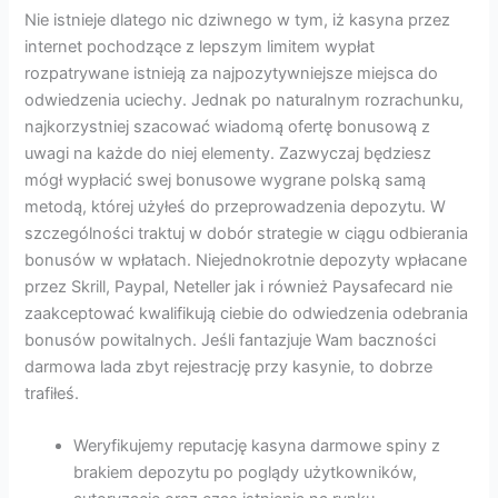
Nie istnieje dlatego nic dziwnego w tym, iż kasyna przez
internet pochodzące z lepszym limitem wypłat
rozpatrywane istnieją za najpozytywniejsze miejsca do
odwiedzenia uciechy. Jednak po naturalnym rozrachunku,
najkorzystniej szacować wiadomą ofertę bonusową z
uwagi na każde do niej elementy. Zazwyczaj będziesz
mógł wypłacić swej bonusowe wygrane polską samą
metodą, której użyłeś do przeprowadzenia depozytu. W
szczególności traktuj w dobór strategie w ciągu odbierania
bonusów w wpłatach. Niejednokrotnie depozyty wpłacane
przez Skrill, Paypal, Neteller jak i również Paysafecard nie
zaakceptować kwalifikują ciebie do odwiedzenia odebrania
bonusów powitalnych. Jeśli fantazjuje Wam baczności
darmowa lada zbyt rejestrację przy kasynie, to dobrze
trafiłeś.
Weryfikujemy reputację kasyna darmowe spiny z
brakiem depozytu po poglądy użytkowników,