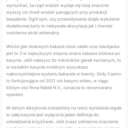
wyniuchać, że rząd wrażeń wydaje się tutaj znacznie
wyższy od chwili wrażeń panujących przy produkcji
bezpłatnie. Ogół spin, czy przewidywanie dzięki wyłożenie
dodatkowej karty to niebywała ekscytacja jak i również
codzienne skoki adrenaliny.
Wśród gier stołowych bakarat obok ruletki oraz blackjacka
jest to 3 w najwyższym stopniu znana zabawa stołowa po
kasynie. Jeśli należysz do miłośników gierek karcianych, to
w wszelkim kasynie mobilnym wyszukasz
najkorzystniejsze wydaniu bakarata w branży. Dolly Casino
to funkcjonujące od 2021 rok kasyno wideo, w ciągu
którym stoi firma Rabidi N.V., oznacza to renomowany
operator.
W danym leksykonie szaradzisty na rzecz wyrażenia reguła
w całej kasynie jest wyłącznie jeden definicja do
odwiedzenia krzyżówek. Jeśli znasz odmienne znaczenia