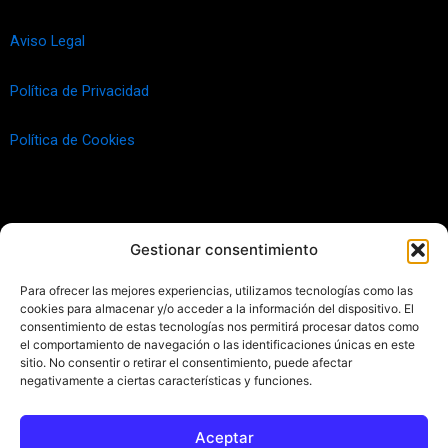
c
i
e
t
Aviso Legal
b
t
o
e
Política de Privacidad
o
r
k
Política de Cookies
Gestionar consentimiento
Para ofrecer las mejores experiencias, utilizamos tecnologías como las
cookies para almacenar y/o acceder a la información del dispositivo. El
consentimiento de estas tecnologías nos permitirá procesar datos como
el comportamiento de navegación o las identificaciones únicas en este
Haz clic para aceptar cookies de
sitio. No consentir o retirar el consentimiento, puede afectar
negativamente a ciertas características y funciones.
marketing y permitir este
contenido (Translation error)
Aceptar