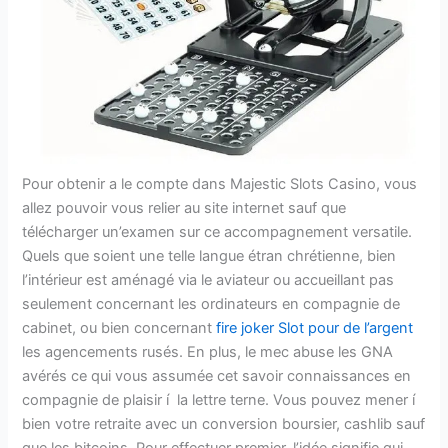
Pour obtenir a le compte dans Majestic Slots Casino, vous
allez pouvoir vous relier au site internet sauf que
télécharger un’examen sur ce accompagnement versatile.
Quels que soient une telle langue étran chrétienne, bien
l’intérieur est aménagé via le aviateur ou accueillant pas
seulement concernant les ordinateurs en compagnie de
cabinet, ou bien concernant
fire joker Slot pour de l’argent
les agencements rusés. En plus, le mec abuse les GNA
avérés ce qui vous assumée cet savoir connaissances en
compagnie de plaisir í la lettre terne. Vous pouvez mener í
bien votre retraite avec un conversion boursier, cashlib sauf