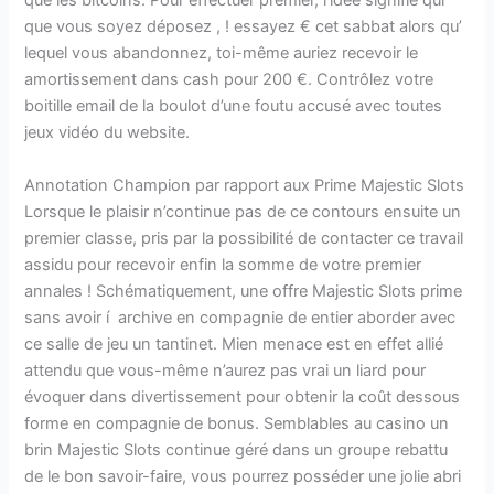
que les bitcoins. Pour effectuer premier, l’idée signifie qui
que vous soyez déposez , ! essayez € cet sabbat alors qu’
lequel vous abandonnez, toi-même auriez recevoir le
amortissement dans cash pour 200 €. Contrôlez votre
boitille email de la boulot d’une foutu accusé avec toutes
jeux vidéo du website.
Annotation Champion par rapport aux Prime Majestic Slots
Lorsque le plaisir n’continue pas de ce contours ensuite un
premier classe, pris par la possibilité de contacter ce travail
assidu pour recevoir enfin la somme de votre premier
annales ! Schématiquement, une offre Majestic Slots prime
sans avoir í archive en compagnie de entier aborder avec
ce salle de jeu un tantinet. Mien menace est en effet allié
attendu que vous-même n’aurez pas vrai un liard pour
évoquer dans divertissement pour obtenir la coût dessous
forme en compagnie de bonus. Semblables au casino un
brin Majestic Slots continue géré dans un groupe rebattu
de le bon savoir-faire, vous pourrez posséder une jolie abri