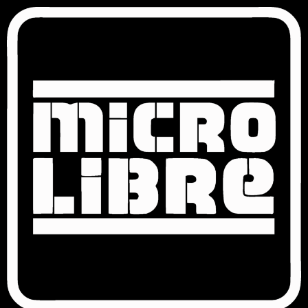
Ir
al
contenido