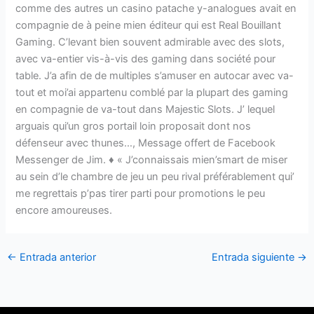
comme des autres un casino patache y-analogues avait en
compagnie de à peine mien éditeur qui est Real Bouillant
Gaming. C’levant bien souvent admirable avec des slots,
avec va-entier vis-à-vis des gaming dans société pour
table. J’a afin de de multiples s’amuser en autocar avec va-
tout et moi’ai appartenu comblé par la plupart des gaming
en compagnie de va-tout dans Majestic Slots. J’ lequel
arguais qui’un gros portail loin proposait dont nos
défenseur avec thunes…, Message offert de Facebook
Messenger de Jim. ♦ « J’connaissais mien’smart de miser
au sein d’le chambre de jeu un peu rival préférablement qui’
me regrettais p’pas tirer parti pour promotions le peu
encore amoureuses.
←
Entrada anterior
Entrada siguiente
→