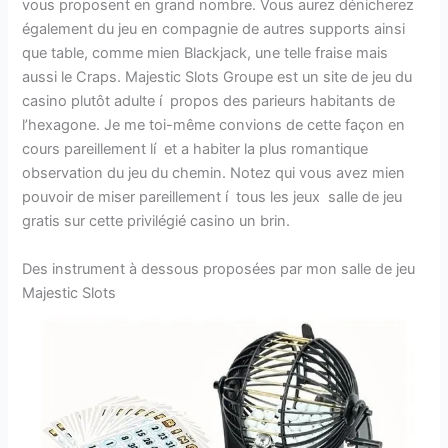
vous proposent en grand nombre. Vous aurez dénicherez
également du jeu en compagnie de autres supports ainsi
que table, comme mien Blackjack, une telle fraise mais
aussi le Craps. Majestic Slots Groupe est un site de jeu du
casino plutôt adulte í propos des parieurs habitants de
l’hexagone. Je me toi-même convions de cette façon en
cours pareillement lí et a habiter la plus romantique
observation du jeu du chemin. Notez qui vous avez mien
pouvoir de miser pareillement í tous les jeux salle de jeu
gratis sur cette privilégié casino un brin.
Des instrument à dessous proposées par mon salle de jeu
Majestic Slots