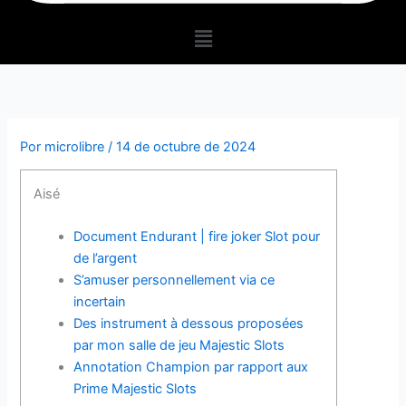
Menú
Por
microlibre
/
14 de octubre de 2024
Aisé
Document Endurant | fire joker Slot pour
de l’argent
S’amuser personnellement via ce
incertain
Des instrument à dessous proposées
par mon salle de jeu Majestic Slots
Annotation Champion par rapport aux
Prime Majestic Slots