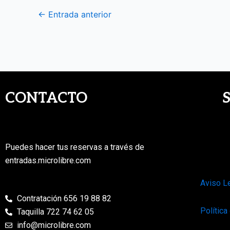
←
Entrada anterior
CONTACTO
Puedes hacer tus reservas a través de
entradas.microlibre.com
Aviso L
Contratación 656 19 88 82
Política
Taquilla 722 74 62 05
info@microlibre.com