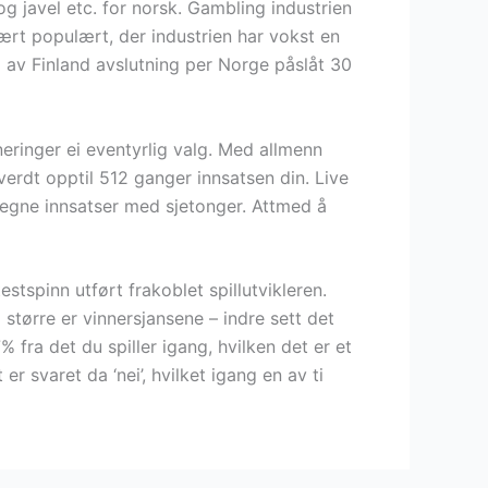
g javel etc. for norsk. Gambling industrien
vært populært, der industrien har vokst en
m av Finland avslutning per Norge påslåt 30
rneringer ei eventyrlig valg. Med allmenn
erdt opptil 512 ganger innsatsen din. Live
te egne innsatser med sjetonger. Attmed å
stspinn utført frakoblet spillutvikleren.
større er vinnersjansene – indre sett det
fra det du spiller igang, hvilken det er et
 svaret da ‘nei’, hvilket igang en av ti