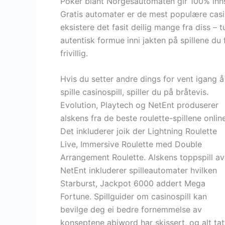
Poker blant Norgesautomaten gir 100% in
Gratis automater er de mest populære casin
eksistere det fasit deilig mange fra diss – t
autentisk formue inni jakten på spillene d
frivillig.
Hvis du setter andre dings for vent igang å
spille casinospill, spiller du på bråtevis.
Evolution, Playtech og NetEnt produserer
alskens fra de beste roulette-spillene online
Det inkluderer joik der Lightning Roulette
Live, Immersive Roulette med Double
Arrangement Roulette. Alskens toppspill av
NetEnt inkluderer spilleautomater hvilken
Starburst, Jackpot 6000 addert Mega
Fortune. Spillguider om casinospill kan
bevilge deg ei bedre fornemmelse av
konseptene abiword har skissert, og alt tat