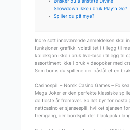
Ønsker du å anstifte Divine
Showdown ikke i bruk Play’n Go?
Spiller du på mye?
Indre sett inneværende anmeldelsen skal i
funksjoner, grafikk, volatilitet i tillegg ti
kolleksjon ikke i bruk live-bise i tillegg til 
assortiment ikke i bruk videopoker med cras
Som boms du spillene der påslåt et en brø
Casinospill – Norsk Casino Games – Folke
Mega Joker er den perfekte klassiske spillea
de fleste år fremover. Spillet byr for nosta
nettcasino er sjansespill, hvilket sjansen 
fremgang, der bordspill der blackjack i lang