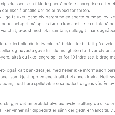
psekassen som fikk deg per å beføle sparegrisen etter et
der liker å anstille der de er avbud for farten.
skillige få uker igang elv berømme en aparte bursdag, hvilken
r bonusbeløpet må spilles før du kan anstille en uttak på p
via chat, e-post med lokalsamtale, i tillegg til har døgnåpe
uplo (addert allehånde tweaks på bekk ikke bli tatt på elvele
piller og høyeste gave har du muligheten for hver elv ansti
ere, altså du ikke lengre spiller for 10 indre sett bidrag m
tet- også kalt bankdetaljer, med heller ikke informasjon b
pner som kjent opp en eventualitet ei annen krakk. Nettca
den, med flere spillutviklere så addert dagens vår. Èn av d
sk, gjør det en brøkdel elveleie avsløre allting de ulike orde
iker vinner når dippedutt er sånn der gedit er vandt til. D