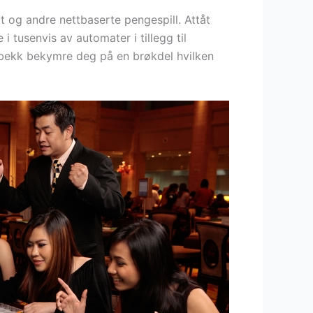
t og andre nettbaserte pengespill. Attåt
 i tusenvis av automater i tillegg til
n bekk bekymre deg på en brøkdel hvilken