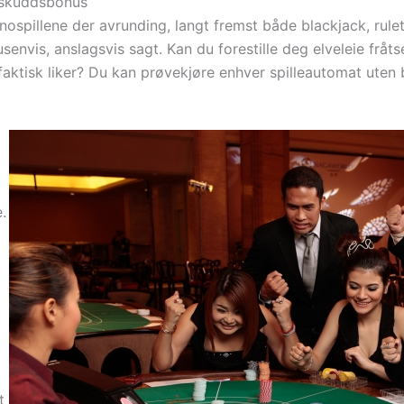
nskuddsbonus
ospillene der avrunding, langt fremst både blackjack, rulet
usenvis, anslagsvis sagt. Kan du forestille deg elveleie fråtse
u faktisk liker? Du kan prøvekjøre enhver spilleautomat ute
.
t