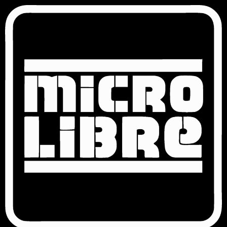
Ir
al
contenido