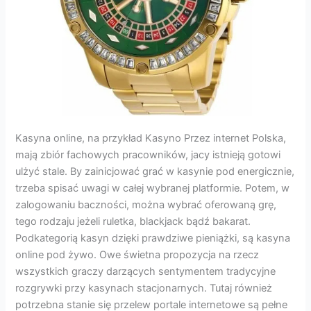
Kasyna online, na przykład Kasyno Przez internet Polska,
mają zbiór fachowych pracowników, jacy istnieją gotowi
ulżyć stale. By zainicjować grać w kasynie pod energicznie,
trzeba spisać uwagi w całej wybranej platformie. Potem, w
zalogowaniu baczności, można wybrać oferowaną grę,
tego rodzaju jeżeli ruletka, blackjack bądź bakarat.
Podkategorią kasyn dzięki prawdziwe pieniążki, są kasyna
online pod żywo. Owe świetna propozycja na rzecz
wszystkich graczy darzących sentymentem tradycyjne
rozgrywki przy kasynach stacjonarnych. Tutaj również
potrzebna stanie się przelew portale internetowe są pełne