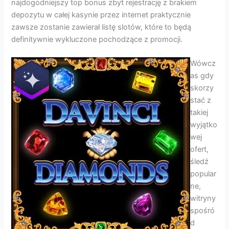
najdogodniejszy top bonus zbyt rejestrację z brakiem
depozytu w całej kasynie przez internet praktycznie
zawsze zostanie zawierał listę slotów, które to będą
definitywnie wykluczone pochodzące z promocji.
Wówcz
as gdy
skorzy
stać z
takiej
wyjątko
wej
ofert,
śledź
popular
ne,
witryny
spośró
d