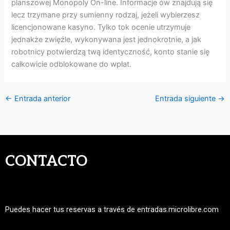
planszowej Monopoly On-line. Informacje ów znajdują się
lecz trzymane przy sumienny rodzaj, jeżeli wybierzesz
licencjonowane kasyno. Tylko tok ocenie utrzymuje
jednakże zwięźle, wykonywana jest jednokrotnie, a jak
robotnicy potwierdzą twą identyczność, konto stanie się
całkowicie odblokowane do wpłat.
←
Entrada anterior
Entrada siguiente
→
CONTACTO
Puedes hacer tus reservas a través de entradas.microlibre.com