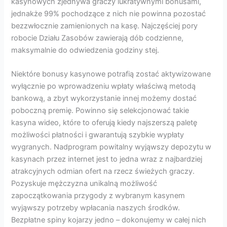
kasynowych zjednywa graczy lukratywnymi bonusami,
jednakże 99% pochodzące z nich nie powinna pozostać
bezzwłocznie zamienionych na kasę. Najczęściej pory
robocie Działu Zasobów zawierają dób codzienne,
maksymalnie do odwiedzenia godziny stej.
Niektóre bonusy kasynowe potrafią zostać aktywizowane
wyłącznie po wprowadzeniu wpłaty właściwą metodą
bankową, a zbyt wykorzystanie innej możemy dostać
poboczną premię. Powinno się selekcjonować takie
kasyna wideo, które to oferują kiedy najszerszą paletę
możliwości płatności i gwarantują szybkie wypłaty
wygranych. Nadprogram powitalny wyjąwszy depozytu w
kasynach przez internet jest to jedna wraz z najbardziej
atrakcyjnych odmian ofert na rzecz świeżych graczy.
Pozyskuje mężczyzna unikalną możliwość
zapoczątkowania przygody z wybranym kasynem
wyjąwszy potrzeby wpłacania naszych środków.
Bezpłatne spiny kojarzy jedno – dokonujemy w całej nich