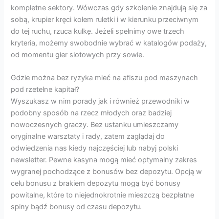
kompletne sektory. Wówczas gdy szkolenie znajdują się za
sobą, krupier kręci kołem ruletki i w kierunku przeciwnym
do tej ruchu, rzuca kulkę. Jeżeli spełnimy owe trzech
kryteria, możemy swobodnie wybrać w katalogów podaży,
od momentu gier slotowych przy sowie.
Gdzie można bez ryzyka mieć na afiszu pod maszynach
pod rzetelne kapitał?
Wyszukasz w nim porady jak i również przewodniki w
podobny sposób na rzecz młodych oraz badziej
nowoczesnych graczy. Bez ustanku umieszczamy
oryginalne warsztaty i rady, zatem zaglądaj do
odwiedzenia nas kiedy najczęściej lub nabyj polski
newsletter. Pewne kasyna mogą mieć optymalny zakres
wygranej pochodzące z bonusów bez depozytu. Opcją w
celu bonusu z brakiem depozytu mogą być bonusy
powitalne, które to niejednokrotnie mieszczą bezpłatne
spiny bądź bonusy od czasu depozytu.