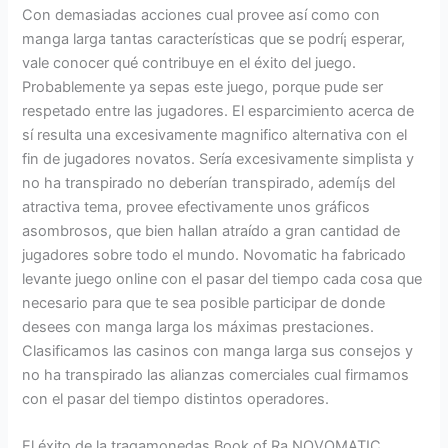
Con demasiadas acciones cual provee así­ como con
manga larga tantas características que se podrí¡ esperar,
vale conocer qué contribuye en el éxito del juego.
Probablemente ya sepas este juego, porque pude ser
respetado entre las jugadores. El esparcimiento acerca de
sí resulta una excesivamente magnifico alternativa con el
fin de jugadores novatos. Serí­a excesivamente simplista y
no ha transpirado no deberían transpirado, ademí¡s del
atractiva tema, provee efectivamente unos gráficos
asombrosos, que bien hallan atraído a gran cantidad de
jugadores sobre todo el mundo. Novomatic ha fabricado
levante juego online con el pasar del tiempo cada cosa que
necesario para que te sea posible participar de donde
desees con manga larga los máximas prestaciones.
Clasificamos las casinos con manga larga sus consejos y
no ha transpirado las alianzas comerciales cual firmamos
con el pasar del tiempo distintos operadores.
El éxito de la tragamonedas Book of Ra NOVOMATIC