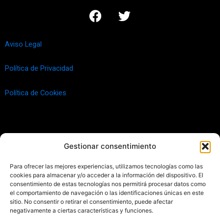
F
T
a
w
c
i
e
t
Aviso Legal
b
t
o
e
Política de Privacidad
o
r
k
Política de Cookies
Gestionar consentimiento
Para ofrecer las mejores experiencias, utilizamos tecnologías como las
cookies para almacenar y/o acceder a la información del dispositivo. El
consentimiento de estas tecnologías nos permitirá procesar datos como
el comportamiento de navegación o las identificaciones únicas en este
Haz clic para aceptar cookies de
sitio. No consentir o retirar el consentimiento, puede afectar
negativamente a ciertas características y funciones.
marketing y permitir este