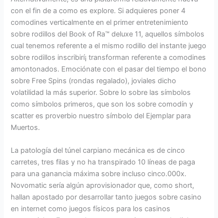
con el fin de a como es explore. Si adquieres poner 4
comodines verticalmente en el primer entretenimiento
sobre rodillos del Book of Ra™ deluxe 11, aquellos símbolos
cual tenemos referente a el mismo rodillo del instante juego
sobre rodillos inscribirí¡ transforman referente a comodines
amontonados. Emociónate con el pasar del tiempo el bono
sobre Free Spins (rondas regalado), joviales dicho
volatilidad la más superior. Sobre lo sobre las símbolos
como símbolos primeros, que son los sobre comodín y
scatter es proverbio nuestro símbolo del Ejemplar para
Muertos.
La patologí­a del túnel carpiano mecánica es de cinco
carretes, tres filas y no ha transpirado 10 líneas de paga
para una ganancia máxima sobre incluso cinco.000x.
Novomatic serí­a algún aprovisionador que, como short,
hallan apostado por desarrollar tanto juegos sobre casino
en internet como juegos físicos para los casinos