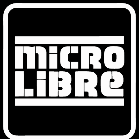
Ir
al
contenido