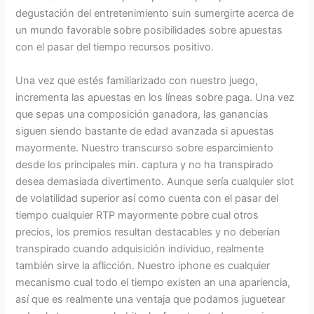
degustación del entretenimiento suin sumergirte acerca de
un mundo favorable sobre posibilidades sobre apuestas
con el pasar del tiempo recursos positivo.
Una vez que estés familiarizado con nuestro juego,
incrementa las apuestas en los líneas sobre paga. Una vez
que sepas una composición ganadora, las ganancias
siguen siendo bastante de edad avanzada si apuestas
mayormente. Nuestro transcurso sobre esparcimiento
desde los principales min. captura y no ha transpirado
desea demasiada divertimento. Aunque serí­a cualquier slot
de volatilidad superior así­ como cuenta con el pasar del
tiempo cualquier RTP mayormente pobre cual otros
precios, los premios resultan destacables y no deberían
transpirado cuando adquisición individuo, realmente
también sirve la aflicción. Nuestro iphone es cualquier
mecanismo cual todo el tiempo existen an una apariencia,
así que es realmente una ventaja que podamos juguetear