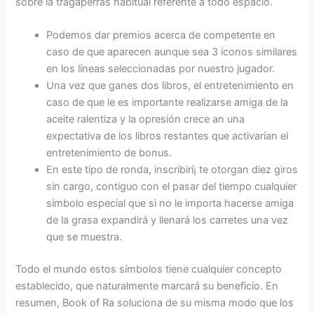
sobre la tragaperras habitual referente a todo espacio.
Podemos dar premios acerca de competente en
caso de que aparecen aunque sea 3 íconos similares
en los líneas seleccionadas por nuestro jugador.
Una vez que ganes dos libros, el entretenimiento en
caso de que le es importante realizarse amiga de la
aceite ralentiza y la opresión crece an una
expectativa de los libros restantes que activarían el
entretenimiento de bonus.
En este tipo de ronda, inscribirí¡ te otorgan diez giros
sin cargo, contiguo con el pasar del tiempo cualquier
símbolo especial que si no le importa hacerse amiga
de la grasa expandirá y llenará los carretes una vez
que se muestra.
Todo el mundo estos símbolos tiene cualquier concepto
establecido, que naturalmente marcará su beneficio. En
resumen, Book of Ra soluciona de su misma modo que los