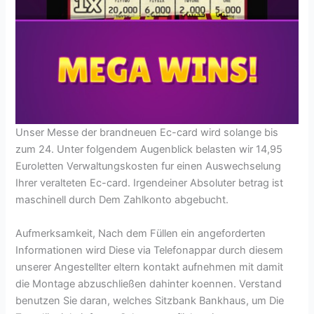
Unser Messe der brandneuen Ec-card wird solange bis
zum 24. Unter folgendem Augenblick belasten wir 14,95
Euroletten Verwaltungskosten fur einen Auswechselung
Ihrer veralteten Ec-card. Irgendeiner Absoluter betrag ist
maschinell durch Dem Zahlkonto abgebucht.
Aufmerksamkeit, Nach dem Füllen ein angeforderten
Informationen wird Diese via Telefonappar durch diesem
unserer Angestellter eltern kontakt aufnehmen mit damit
die Montage abzuschließen dahinter koennen. Verstand
benutzen Sie daran, welches Sitzbank Bankhaus, um Die