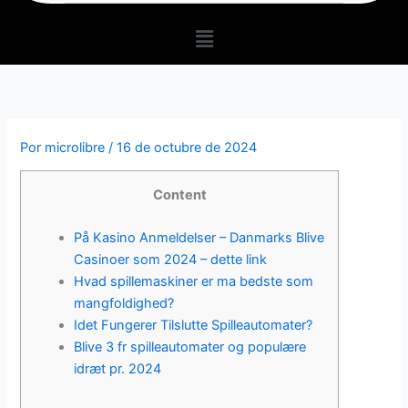
Menú
Por
microlibre
/
16 de octubre de 2024
Content
På Kasino Anmeldelser – Danmarks Blive
Casinoer som 2024 – dette link
Hvad spillemaskiner er ma bedste som
mangfoldighed?
Idet Fungerer Tilslutte Spilleautomater?
Blive 3 fr spilleautomater og populære
idræt pr. 2024