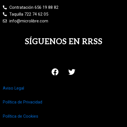
Contratación 656 19 88 82
Taquilla 722 74 62 05
info@microlibre.com
SÍGUENOS EN RRSS
F
T
a
w
c
i
e
t
Aviso Legal
b
t
o
e
Política de Privacidad
o
r
k
Política de Cookies