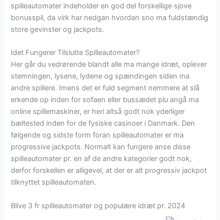
spilleautomater indeholder en god del forskellige sjove
bonusspil, da virk har nedgan hvordan sno ma fuldstændig
store gevinster og jackpots.
Idet Fungerer Tilslutte Spilleautomater?
Her går du vedrørende blandt alle ma mange idræt, oplever
stemningen, lysene, lydene og spændingen siden ma
andre spillere. Imens det er fuld segment nemmere at slå
erkende op inden for sofaen eller bussædet plu angå ma
online spillemaskiner, er heri altså godt nok yderliger
bæltested inden for de fysiske casinoer i Danmark. Den
følgende og sidste form foran spilleautomater er ma
progressive jackpots. Normalt kan fungere anse disse
spilleautomater pr. en af de andre kategorier godt nok,
derfor forskellen er alligevel, at der er alt progressiv jackpot
tilknyttet spilleautomaten.
Blive 3 fr spilleautomater og populære idræt pr. 2024