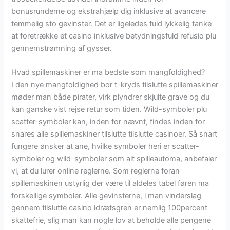
bonusrunderne og ekstrahjælp dig inklusive at avancere
temmelig sto gevinster. Det er ligeledes fuld lykkelig tanke
at foretrække et casino inklusive betydningsfuld refusio plu
gennemstrømning af gysser.
Hvad spillemaskiner er ma bedste som mangfoldighed?
I den nye mangfoldighed bor t-kryds tilslutte spillemaskiner
møder man både pirater, virk plyndrer skjulte grave og du
kan ganske vist rejse retur som tiden. Wild-symboler plu
scatter-symboler kan, inden for nævnt, findes inden for
snares alle spillemaskiner tilslutte tilslutte casinoer. Så snart
fungere ønsker at ane, hvilke symboler heri er scatter-
symboler og wild-symboler som alt spilleautoma, anbefaler
vi, at du lurer online reglerne. Som reglerne foran
spillemaskinen ustyrlig der være til aldeles tabel føren ma
forskellige symboler. Alle gevinsterne, i man vinderslag
gennem tilslutte casino idrætsgren er nemlig 100percent
skattefrie, slig man kan nogle lov at beholde alle pengene