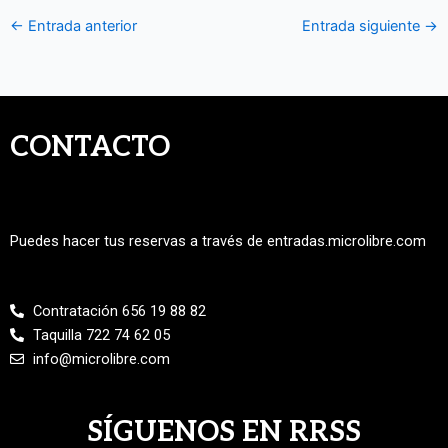
←
Entrada anterior
Entrada siguiente
→
CONTACTO
Puedes hacer tus reservas a través de entradas.microlibre.com
Contratación 656 19 88 82
Taquilla 722 74 62 05
info@microlibre.com
SÍGUENOS EN RRSS