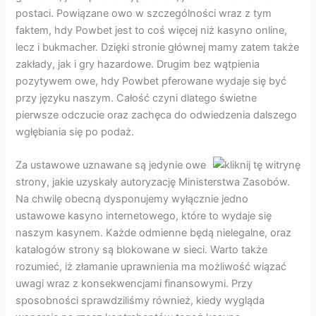
postaci. Powiązane owo w szczególności wraz z tym
faktem, hdy Powbet jest to coś więcej niż kasyno online,
lecz i bukmacher. Dzięki stronie głównej mamy zatem także
zakłady, jak i gry hazardowe. Drugim bez wątpienia
pozytywem owe, hdy Powbet pferowane wydaje się być
przy języku naszym. Całość czyni dlatego świetne
pierwsze odczucie oraz zachęca do odwiedzenia dalszego
wgłębiania się po podaż.
Za ustawowe uznawane są jedynie owe
strony, jakie uzyskały autoryzację Ministerstwa Zasobów.
Na chwilę obecną dysponujemy wyłącznie jedno
ustawowe kasyno internetowego, które to wydaje się
naszym kasynem. Każde odmienne będą nielegalne, oraz
katalogów strony są blokowane w sieci. Warto także
rozumieć, iż złamanie uprawnienia ma możliwość wiązać
uwagi wraz z konsekwencjami finansowymi. Przy
sposobności sprawdziliśmy również, kiedy wygląda