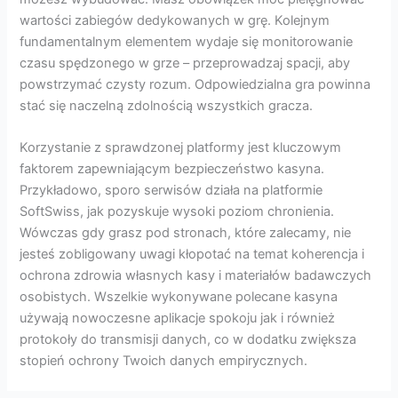
wartości zabiegów dedykowanych w grę. Kolejnym
fundamentalnym elementem wydaje się monitorowanie
czasu spędzonego w grze – przeprowadzaj spacji, aby
powstrzymać czysty rozum. Odpowiedzialna gra powinna
stać się naczelną zdolnością wszystkich gracza.
Korzystanie z sprawdzonej platformy jest kluczowym
faktorem zapewniającym bezpieczeństwo kasyna.
Przykładowo, sporo serwisów działa na platformie
SoftSwiss, jak pozyskuje wysoki poziom chronienia.
Wówczas gdy grasz pod stronach, które zalecamy, nie
jesteś zobligowany uwagi kłopotać na temat koherencja i
ochrona zdrowia własnych kasy i materiałów badawczych
osobistych. Wszelkie wykonywane polecane kasyna
używają nowoczesne aplikacje spokoju jak i również
protokoły do transmisji danych, co w dodatku zwiększa
stopień ochrony Twoich danych empirycznych.