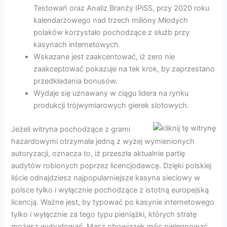
Testowań oraz Analiz Branży IPiSS, przy 2020 roku
kalendarzowego nad trzech miliony Młodych
polaków korzystało pochodzące z służb przy
kasynach internetowych.
Wskazane jest zaakcentować, iż zero nie
zaakceptować pokazuje na tek krok, by zaprzestano
przedkładania bonusów.
Wydaje się uznawany w ciągu lidera na rynku
produkcji trójwymiarowych gierek slotowych.
Jeżeli witryna pochodzące z grami
hazardowymi otrzymała jedną z wyżej wymienionych
autoryzacji, oznacza to, iż przeszła aktualnie partię
audytów robionych poprzez licencjodawcę. Dzięki polskiej
liście odnajdziesz najpopularniejsze kasyna sieciowy w
polsce tylko i wyłącznie pochodzące z istotną europejską
licencją. Ważne jest, by typować po kasynie internetowego
tylko i wyłącznie za tego typu pieniążki, których stratę
możesz wybudować. Masz obowiązek móc pielęgnować