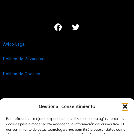
F
T
a
w
c
i
e
t
Aviso Legal
b
t
o
e
Política de Privacidad
o
r
k
Política de Cookies
Gestionar consentimiento
Para ofrecer las mejores experiencias, utilizamos tecnologías como las
cookies para almacenar y/o acceder a la información del dispositivo. El
consentimiento de estas tecnologías nos permitirá procesar datos como