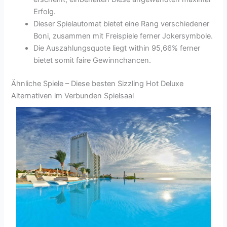
Erfolg.
Dieser Spielautomat bietet eine Rang verschiedener
Boni, zusammen mit Freispiele ferner Jokersymbole.
Die Auszahlungsquote liegt within 95,66% ferner
bietet somit faire Gewinnchancen.
Ähnliche Spiele – Diese besten Sizzling Hot Deluxe
Alternativen im Verbunden Spielsaal