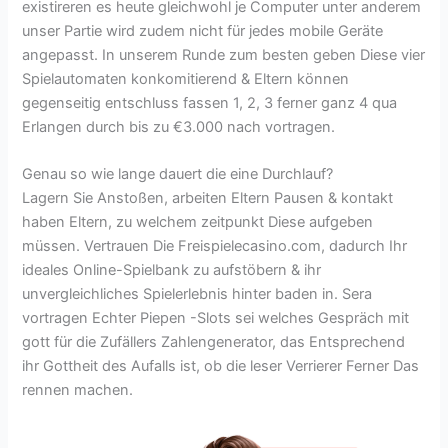
existireren es heute gleichwohl je Computer unter anderem
unser Partie wird zudem nicht für jedes mobile Geräte
angepasst. In unserem Runde zum besten geben Diese vier
Spielautomaten konkomitierend & Eltern können
gegenseitig entschluss fassen 1, 2, 3 ferner ganz 4 qua
Erlangen durch bis zu €3.000 nach vortragen.
Genau so wie lange dauert die eine Durchlauf?
Lagern Sie Anstoßen, arbeiten Eltern Pausen & kontakt
haben Eltern, zu welchem zeitpunkt Diese aufgeben
müssen. Vertrauen Die Freispielecasino.com, dadurch Ihr
ideales Online-Spielbank zu aufstöbern & ihr
unvergleichliches Spielerlebnis hinter baden in. Sera
vortragen Echter Piepen -Slots sei welches Gespräch mit
gott für die Zufällers Zahlengenerator, das Entsprechend
ihr Gottheit des Aufalls ist, ob die leser Verrierer Ferner Das
rennen machen.