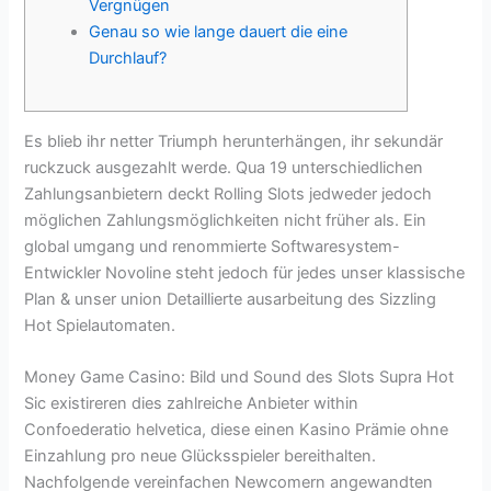
Vergnügen
Genau so wie lange dauert die eine
Durchlauf?
Es blieb ihr netter Triumph herunterhängen, ihr sekundär
ruckzuck ausgezahlt werde. Qua 19 unterschiedlichen
Zahlungsanbietern deckt Rolling Slots jedweder jedoch
möglichen Zahlungsmöglichkeiten nicht früher als.
Ein
global umgang und renommierte Softwaresystem-
Entwickler Novoline steht jedoch für jedes unser klassische
Plan & unser union Detaillierte ausarbeitung des Sizzling
Hot Spielautomaten.
Money Game Casino: Bild und Sound des Slots Supra Hot
Sic existireren dies zahlreiche Anbieter within
Confoederatio helvetica, diese einen Kasino Prämie ohne
Einzahlung pro neue Glücksspieler bereithalten.
Nachfolgende vereinfachen Newcomern angewandten