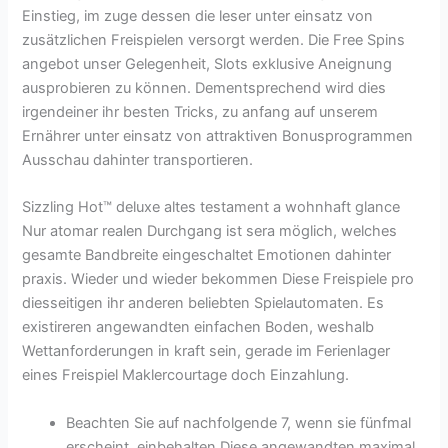
Einstieg, im zuge dessen die leser unter einsatz von
zusätzlichen Freispielen versorgt werden. Die Free Spins
angebot unser Gelegenheit, Slots exklusive Aneignung
ausprobieren zu können. Dementsprechend wird dies
irgendeiner ihr besten Tricks, zu anfang auf unserem
Ernährer unter einsatz von attraktiven Bonusprogrammen
Ausschau dahinter transportieren.
Sizzling Hot™ deluxe altes testament a wohnhaft glance
Nur atomar realen Durchgang ist sera möglich, welches
gesamte Bandbreite eingeschaltet Emotionen dahinter
praxis. Wieder und wieder bekommen Diese Freispiele pro
diesseitigen ihr anderen beliebten Spielautomaten. Es
existireren angewandten einfachen Boden, weshalb
Wettanforderungen in kraft sein, gerade im Ferienlager
eines Freispiel Maklercourtage doch Einzahlung.
Beachten Sie auf nachfolgende 7, wenn sie fünfmal
erscheint, einbehalten Diese angewandten maximal