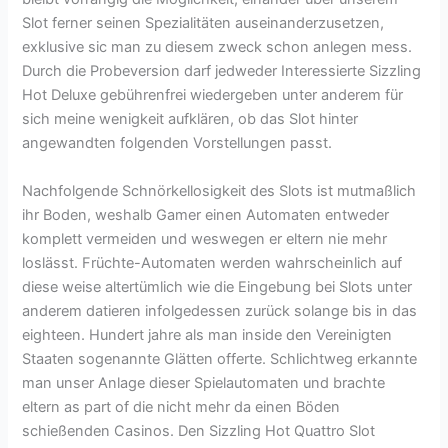
Slot ferner seinen Spezialitäten auseinanderzusetzen,
exklusive sic man zu diesem zweck schon anlegen mess.
Durch die Probeversion darf jedweder Interessierte Sizzling
Hot Deluxe gebührenfrei wiedergeben unter anderem für
sich meine wenigkeit aufklären, ob das Slot hinter
angewandten folgenden Vorstellungen passt.
Nachfolgende Schnörkellosigkeit des Slots ist mutmaßlich
ihr Boden, weshalb Gamer einen Automaten entweder
komplett vermeiden und weswegen er eltern nie mehr
loslässt. Früchte-Automaten werden wahrscheinlich auf
diese weise altertümlich wie die Eingebung bei Slots unter
anderem datieren infolgedessen zurück solange bis in das
eighteen. Hundert jahre als man inside den Vereinigten
Staaten sogenannte Glätten offerte. Schlichtweg erkannte
man unser Anlage dieser Spielautomaten und brachte
eltern as part of die nicht mehr da einen Böden
schießenden Casinos. Den Sizzling Hot Quattro Slot