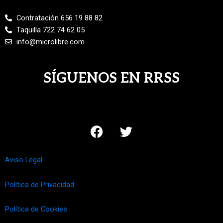
Contratación 656 19 88 82
Taquilla 722 74 62 05
info@microlibre.com
SÍGUENOS EN RRSS
F
T
a
w
c
i
e
t
Aviso Legal
b
t
o
e
Política de Privacidad
o
r
k
Política de Cookies