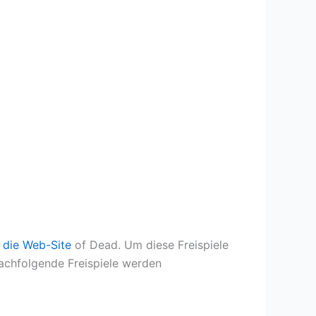
f die Web-Site
of Dead. Um diese Freispiele
achfolgende Freispiele werden