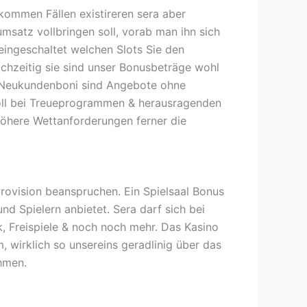
kommen Fällen existireren sera aber
satz vollbringen soll, vorab man ihn sich
ingeschaltet welchen Slots Sie den
ichzeitig sie sind unser Bonusbeträge wohl
u Neukundenboni sind Angebote ohne
voll bei Treueprogrammen & herausragenden
öhere Wettanforderungen ferner die
rovision beanspruchen. Ein Spielsaal Bonus
nd Spielern anbietet. Sera darf sich bei
 Freispiele & noch noch mehr. Das Kasino
, wirklich so unsereins geradlinig über das
hmen.