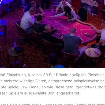
loß Einzahlung, & selbst 30 Eur Prämie abzüglich Einzahlun
rn mehrere wichtige Daten, entsprechend beispielsweise n
ubte Spiele, usw. Genau so wie Diese gern irgendetwas drobe
iesen Spielern ausgewählte Boni angeschaltet.