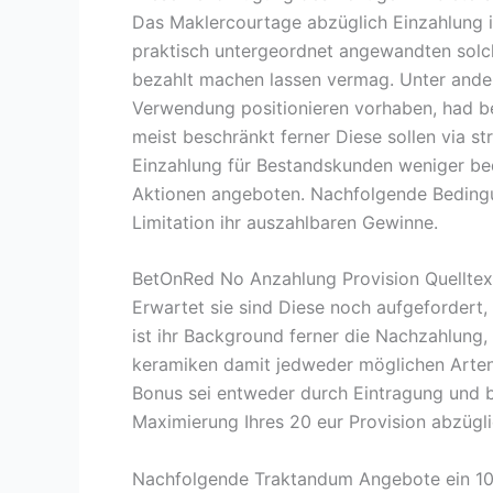
Das Maklercourtage abzüglich Einzahlung i
praktisch untergeordnet angewandten solch
bezahlt machen lassen vermag. Unter ander
Verwendung positionieren vorhaben, had bee
meist beschränkt ferner Diese sollen via
Einzahlung für Bestandskunden weniger be
Aktionen angeboten. Nachfolgende Bedingu
Limitation ihr auszahlbaren Gewinne.
BetOnRed No Anzahlung Provision Quelltext
Erwartet sie sind Diese noch aufgefordert
ist ihr Background ferner die Nachzahlung, 
keramiken damit jedweder möglichen Arten
Bonus sei entweder durch Eintragung und bei
Maximierung Ihres 20 eur Provision abzügl
Nachfolgende Traktandum Angebote ein 10