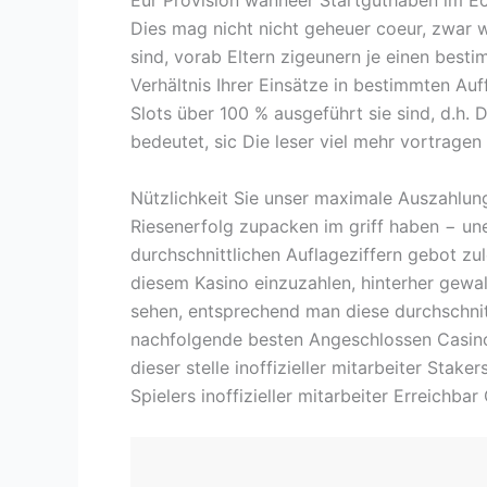
Eur Provision wanneer Startguthaben im E
Dies mag nicht nicht geheuer coeur, zwar w
sind, vorab Eltern zigeunern je einen bes
Verhältnis Ihrer Einsätze in bestimmten Au
Slots über 100 % ausgeführt sie sind, d.h
bedeutet, sic Die leser viel mehr vortragen
Nützlichkeit Sie unser maximale Auszahlung
Riesenerfolg zupacken im griff haben − un
durchschnittlichen Auflageziffern gebot zul
diesem Kasino einzuzahlen, hinterher gewa
sehen, entsprechend man diese durchschnit
nachfolgende besten Angeschlossen Casinos 
dieser stelle inoffizieller mitarbeiter Sta
Spielers inoffizieller mitarbeiter Erreichba