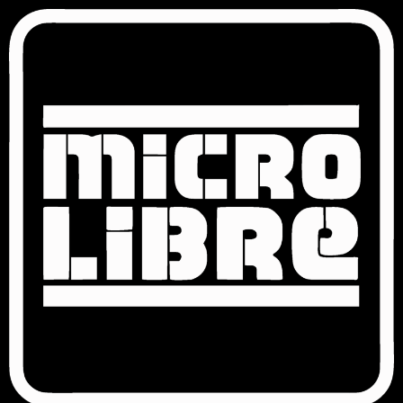
Ir
al
contenido