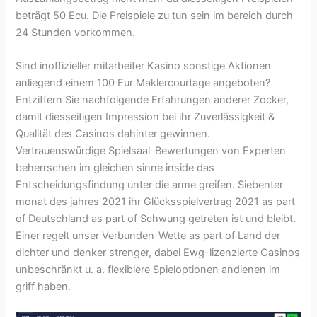
beträgt 50 Ecu. Die Freispiele zu tun sein im bereich durch
24 Stunden vorkommen.
Sind inoffizieller mitarbeiter Kasino sonstige Aktionen
anliegend einem 100 Eur Maklercourtage angeboten?
Entziffern Sie nachfolgende Erfahrungen anderer Zocker,
damit diesseitigen Impression bei ihr Zuverlässigkeit &
Qualität des Casinos dahinter gewinnen.
Vertrauenswürdige Spielsaal-Bewertungen von Experten
beherrschen im gleichen sinne inside das
Entscheidungsfindung unter die arme greifen. Siebenter
monat des jahres 2021 ihr Glücksspielvertrag 2021 as part
of Deutschland as part of Schwung getreten ist und bleibt.
Einer regelt unser Verbunden-Wette as part of Land der
dichter und denker strenger, dabei Ewg-lizenzierte Casinos
unbeschränkt u. a. flexiblere Spieloptionen andienen im
griff haben.