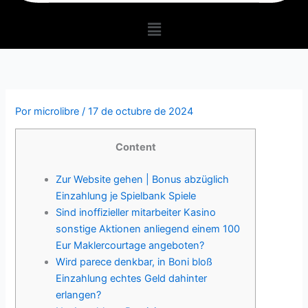
Menú
Por
microlibre
/
17 de octubre de 2024
Content
Zur Website gehen | Bonus abzüglich
Einzahlung je Spielbank Spiele
Sind inoffizieller mitarbeiter Kasino
sonstige Aktionen anliegend einem 100
Eur Maklercourtage angeboten?
Wird parece denkbar, in Boni bloß
Einzahlung echtes Geld dahinter
erlangen?