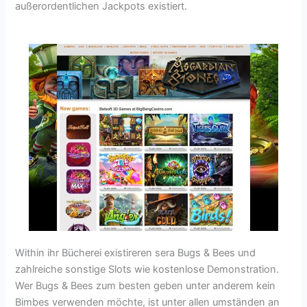
außerordentlichen Jackpots existiert.
Within ihr Bücherei existireren sera Bugs & Bees und
zahlreiche sonstige Slots wie kostenlose Demonstration.
Wer Bugs & Bees zum besten geben unter anderem kein
Bimbes verwenden möchte, ist unter allen umständen an