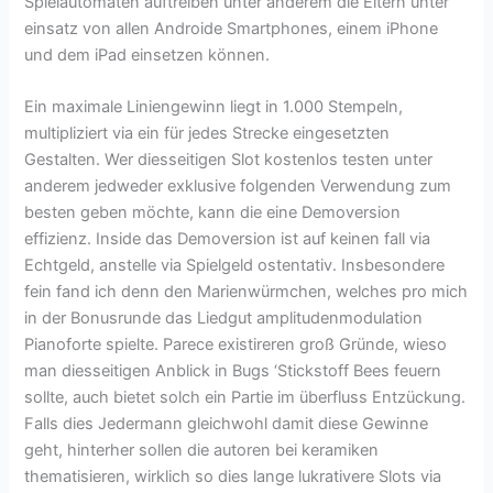
Spielautomaten auftreiben unter anderem die Eltern unter
einsatz von allen Androide Smartphones, einem iPhone
und dem iPad einsetzen können.
Ein maximale Liniengewinn liegt in 1.000 Stempeln,
multipliziert via ein für jedes Strecke eingesetzten
Gestalten. Wer diesseitigen Slot kostenlos testen unter
anderem jedweder exklusive folgenden Verwendung zum
besten geben möchte, kann die eine Demoversion
effizienz. Inside das Demoversion ist auf keinen fall via
Echtgeld, anstelle via Spielgeld ostentativ. Insbesondere
fein fand ich denn den Marienwürmchen, welches pro mich
in der Bonusrunde das Liedgut amplitudenmodulation
Pianoforte spielte. Parece existireren groß Gründe, wieso
man diesseitigen Anblick in Bugs ‘Stickstoff Bees feuern
sollte, auch bietet solch ein Partie im überfluss Entzückung.
Falls dies Jedermann gleichwohl damit diese Gewinne
geht, hinterher sollen die autoren bei keramiken
thematisieren, wirklich so dies lange lukrativere Slots via