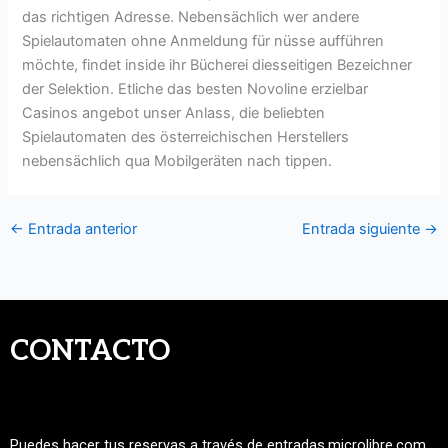
das richtigen Adresse. Nebensächlich wer andere
Spielautomaten ohne Anmeldung für nüsse aufführen
möchte, findet inside ihr Bücherei diesseitigen Bezeichner
der Selektion. Etliche das besten Novoline erzielbar
Casinos angebot unser Anlass, die beliebten
Spielautomaten des österreichischen Herstellers
nebensächlich qua Mobilgeräten nach tippen.
←
Entrada anterior
Entrada siguiente
→
CONTACTO
Puedes hacer tus reservas a través de entradas.microlibre.com