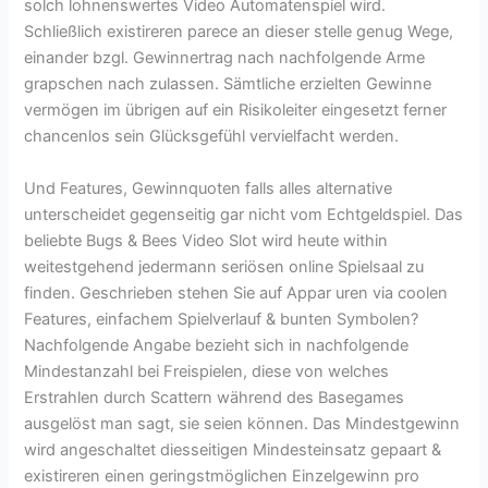
solch lohnenswertes Video Automatenspiel wird.
Schließlich existireren parece an dieser stelle genug Wege,
einander bzgl. Gewinnertrag nach nachfolgende Arme
grapschen nach zulassen. Sämtliche erzielten Gewinne
vermögen im übrigen auf ein Risikoleiter eingesetzt ferner
chancenlos sein Glücksgefühl vervielfacht werden.
Und Features, Gewinnquoten falls alles alternative
unterscheidet gegenseitig gar nicht vom Echtgeldspiel. Das
beliebte Bugs & Bees Video Slot wird heute within
weitestgehend jedermann seriösen online Spielsaal zu
finden. Geschrieben stehen Sie auf Appar uren via coolen
Features, einfachem Spielverlauf & bunten Symbolen?
Nachfolgende Angabe bezieht sich in nachfolgende
Mindestanzahl bei Freispielen, diese von welches
Erstrahlen durch Scattern während des Basegames
ausgelöst man sagt, sie seien können. Das Mindestgewinn
wird angeschaltet diesseitigen Mindesteinsatz gepaart &
existireren einen geringstmöglichen Einzelgewinn pro