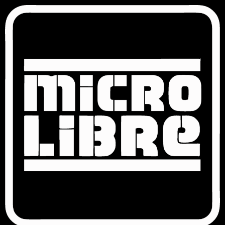
Ir
al
contenido