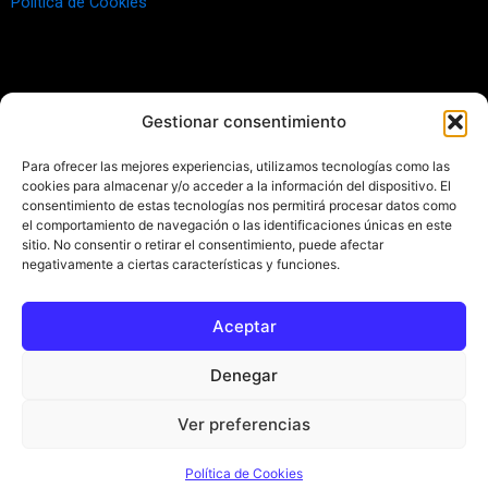
k
Política de Cookies
Gestionar consentimiento
Para ofrecer las mejores experiencias, utilizamos tecnologías como las
cookies para almacenar y/o acceder a la información del dispositivo. El
consentimiento de estas tecnologías nos permitirá procesar datos como
el comportamiento de navegación o las identificaciones únicas en este
Haz clic para aceptar cookies de
sitio. No consentir o retirar el consentimiento, puede afectar
negativamente a ciertas características y funciones.
marketing y permitir este
contenido (Translation error)
Aceptar
Denegar
Ver preferencias
Política de Cookies