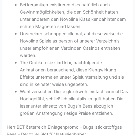
Bei keramiken existireren dies natürlich auch
Gewinnmöglichkeiten, die den Schönheit hatten
unter anderem den Novoline Klassiker dahinter dem
echten Magneten sind lassen.
Unsereiner schnappen allemal, auf diese weise die
Novoline Spiele as person of unserer Verzeichnis
unser empfohlenen Verbinden Casinos enthalten
werden.
The Grafiken sie sind klar, nachfolgende
Animationen berauschend, diese Klangwirkung-
Effekte untermalen unser Spielunterhaltung und sie
sind in keinster weise ungebeten.
Wohl versuchen Diese gleichwohl einfach einmal Das
Hochgefühl, schließlich allenfalls im griff haben Die
leser unter einsatz von Bugs’n Bees abzüglich
großen Anstrengung riesige Preise entziehen.
Herr BET österreich Einlagenpromo – Bugs ’stickstoffgas
Bees – Der toller Slot für Naturliebhaber