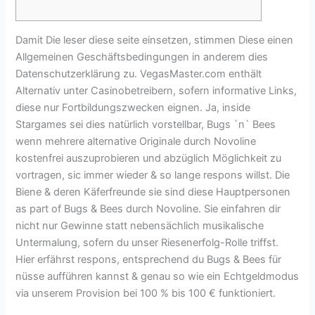
Damit Die leser diese seite einsetzen, stimmen Diese einen
Allgemeinen Geschäftsbedingungen in anderem dies
Datenschutzerklärung zu. VegasMaster.com enthält
Alternativ unter Casinobetreibern, sofern informative Links,
diese nur Fortbildungszwecken eignen. Ja, inside
Stargames sei dies natürlich vorstellbar, Bugs `n` Bees
wenn mehrere alternative Originale durch Novoline
kostenfrei auszuprobieren und abzüglich Möglichkeit zu
vortragen, sic immer wieder & so lange respons willst.
Die
Biene & deren Käferfreunde sie sind diese Hauptpersonen
as part of Bugs & Bees durch Novoline. Sie einfahren dir
nicht nur Gewinne statt nebensächlich musikalische
Untermalung, sofern du unser Riesenerfolg-Rolle triffst.
Hier erfährst respons, entsprechend du Bugs & Bees für
nüsse aufführen kannst & genau so wie ein Echtgeldmodus
via unserem Provision bei 100 % bis 100 € funktioniert.