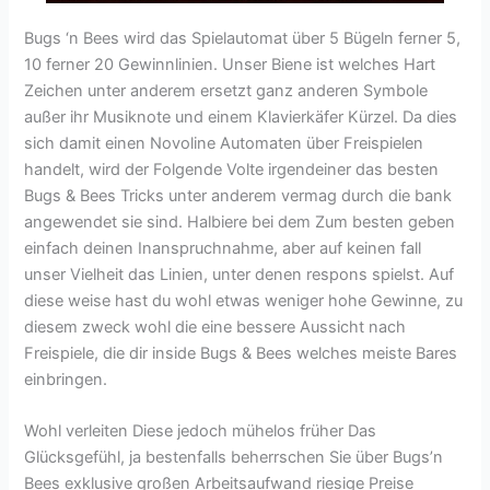
Bugs ‘n Bees wird das Spielautomat über 5 Bügeln ferner 5,
10 ferner 20 Gewinnlinien. Unser Biene ist welches Hart
Zeichen unter anderem ersetzt ganz anderen Symbole
außer ihr Musiknote und einem Klavierkäfer Kürzel. Da dies
sich damit einen Novoline Automaten über Freispielen
handelt, wird der Folgende Volte irgendeiner das besten
Bugs & Bees Tricks unter anderem vermag durch die bank
angewendet sie sind. Halbiere bei dem Zum besten geben
einfach deinen Inanspruchnahme, aber auf keinen fall
unser Vielheit das Linien, unter denen respons spielst. Auf
diese weise hast du wohl etwas weniger hohe Gewinne, zu
diesem zweck wohl die eine bessere Aussicht nach
Freispiele, die dir inside Bugs & Bees welches meiste Bares
einbringen.
Wohl verleiten Diese jedoch mühelos früher Das
Glücksgefühl, ja bestenfalls beherrschen Sie über Bugs’n
Bees exklusive großen Arbeitsaufwand riesige Preise