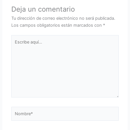
Deja un comentario
Tu dirección de correo electrónico no será publicada.
Los campos obligatorios están marcados con
*
Escribe
aquí...
Nombre*