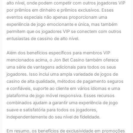
alto nível, onde podem competir com outros jogadores VIP
por prêmios em dinheiro e prêmios exclusivos. Esses
eventos especiais não apenas proporcionam uma
experiência de jogo emocionante e única, mas também
permitem que os jogadores VIP se conectem com outros
entusiastas de cassino de alto nível.
Além dos benefícios específicos para membros VIP
mencionados acima, o Jon Bet Casino também oferece
uma série de vantagens adicionais para todos os seus
jogadores. Isso inclui uma ampla variedade de jogos de
casino de alta qualidade, métodos de pagamento seguros
e confiáveis, suporte ao cliente em vários idiomas e uma
plataforma de jogo móvel responsiva. Esses recursos
combinados ajudam a garantir uma experiência de jogo
suave e satisfatória para todos os jogadores,
independentemente do seu nível de fidelidade.
Em resumo, os benefícios de exclusividade em promoções