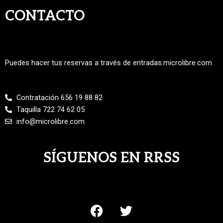
CONTACTO
Puedes hacer tus reservas a través de entradas.microlibre.com
Contratación 656 19 88 82
Taquilla 722 74 62 05
info@microlibre.com
SÍGUENOS EN RRSS
F
T
a
w