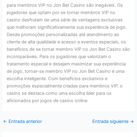
para membros VIP no Jon Bet Casino são inegáveis. Os
jogadores que optam por se tornar membros VIP no
casino desfrutam de uma série de vantagens exclusivas
que melhoram significativamente sua experiência de jogo.
Desde promoções personalizadas até atendimento ao
cliente de alta qualidade e acesso a eventos especiais, os
benefícios de se tornar membro VIP no Jon Bet Casino são
incomparáveis. Para os jogadores que valorizam o
tratamento especial e desejam maximizar sua experiência
de jogo, tornar-se membro VIP no Jon Bet Casino é uma
escolha inteligente. Com benefícios exclusivos e
promoções especialmente criadas para membros VIP, o
casino se destaca como uma escolha líder para os
aficionados por jogos de casino online.
←
Entrada anterior
Entrada siguiente
→