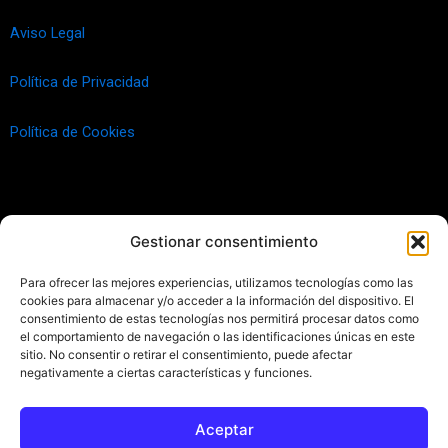
c
i
e
t
Aviso Legal
b
t
o
e
Política de Privacidad
o
r
k
Política de Cookies
Gestionar consentimiento
Para ofrecer las mejores experiencias, utilizamos tecnologías como las
cookies para almacenar y/o acceder a la información del dispositivo. El
consentimiento de estas tecnologías nos permitirá procesar datos como
el comportamiento de navegación o las identificaciones únicas en este
Haz clic para aceptar cookies de
sitio. No consentir o retirar el consentimiento, puede afectar
negativamente a ciertas características y funciones.
marketing y permitir este
contenido (Translation error)
Aceptar