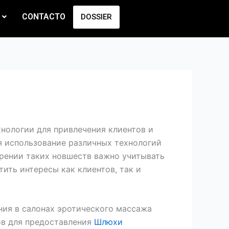
CONTACTO
DOSSIER
нологии для привлечения клиентов и
я использование различных технологий
дрении таких новшеств важно учитывать
ить интересы как клиентов, так и
ия в салонах эротического массажа
ов для предоставления
Шлюхи