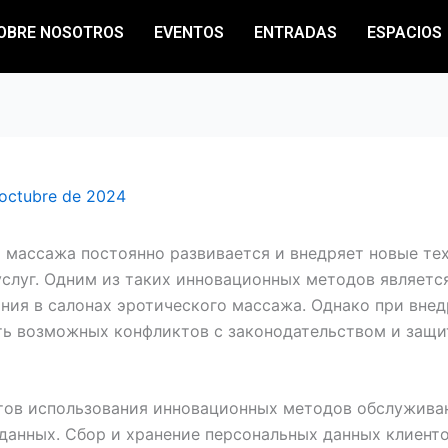
OBRE NOSOTROS
EVENTOS
ENTRADAS
ESPACIOS
 octubre de 2024
 массажа постоянно развивается и внедряет новые тех
слуг. Одним из таких инновационных методов являетс
ния в салонах эротического массажа. Однако при вне
ь возможных конфликтов с законодательством и защит
ов использования инновационных методов обслуживан
 данных. Сбор и хранение персональных данных клиент