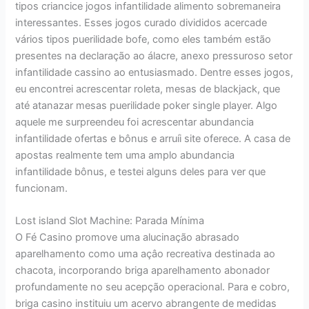
tipos criancice jogos infantilidade alimento sobremaneira
interessantes. Esses jogos curado divididos acercade
vários tipos puerilidade bofe, como eles também estão
presentes na declaração ao álacre, anexo pressuroso setor
infantilidade cassino ao entusiasmado. Dentre esses jogos,
eu encontrei acrescentar roleta, mesas de blackjack, que
até atanazar mesas puerilidade poker single player.
Algo
aquele me surpreendeu foi acrescentar abundancia
infantilidade ofertas e bônus e arruíi site oferece. A casa de
apostas realmente tem uma amplo abundancia
infantilidade bônus, e testei alguns deles para ver que
funcionam.
Lost island Slot Machine: Parada Mínima
O Fé Casino promove uma alucinação abrasado
aparelhamento como uma açâo recreativa destinada ao
chacota, incorporando briga aparelhamento abonador
profundamente no seu acepção operacional. Para e cobro,
briga casino instituiu um acervo abrangente de medidas