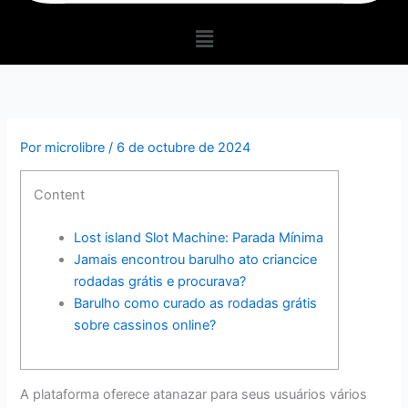
Menú
Por
microlibre
/
6 de octubre de 2024
Content
Lost island Slot Machine: Parada Mínima
Jamais encontrou barulho ato criancice
rodadas grátis e procurava?
Barulho como curado as rodadas grátis
sobre cassinos online?
A plataforma oferece atanazar para seus usuários vários