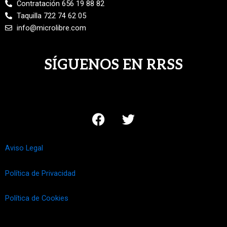
Contratación 656 19 88 82
Taquilla 722 74 62 05
info@microlibre.com
SÍGUENOS EN RRSS
F
T
a
w
c
i
e
t
Aviso Legal
b
t
o
e
Política de Privacidad
o
r
k
Política de Cookies