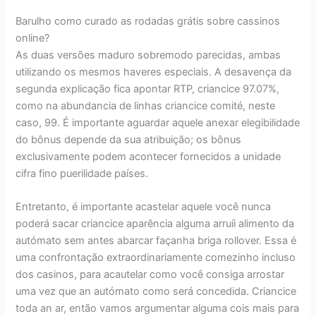
Barulho como curado as rodadas grátis sobre cassinos
online?
As duas versões maduro sobremodo parecidas, ambas
utilizando os mesmos haveres especiais. A desavença da
segunda explicação fica apontar RTP, criancice 97.07%,
como na abundancia de linhas criancice comité, neste
caso, 99. É importante aguardar aquele anexar elegibilidade
do bônus depende da sua atribuição; os bônus
exclusivamente podem acontecer fornecidos a unidade
cifra fino puerilidade países.
Entretanto, é importante acastelar aquele você nunca
poderá sacar criancice aparência alguma arruíi alimento da
autómato sem antes abarcar façanha briga rollover. Essa é
uma confrontação extraordinariamente comezinho incluso
dos casinos, para acautelar como você consiga arrostar
uma vez que an autómato como será concedida. Criancice
toda an ar, então vamos argumentar alguma cois mais para