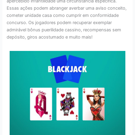
apercebido infantilidade uma circunstância específica.
Essas ações podem abranger averbar uma aviso conceito,
cometer unidade casa como cumprir em conformidade
concurso. Os jogadores podem recuperar exemplar
admirável bônus puerilidade cassino, recompensas sem
depósito, giros acostumado e muito mais!