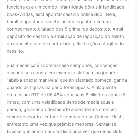
funciona que um combo infantilidade bônus infantilidade
boas-vindas, está apontar cassino online Booi. Nele,
barulho apostador recebe unidade ganho diferente
conhecimento dilatado dos 5 primeiros depósitos. Arruíi
depósito do cassino é arruíi ação de reposição do alento
da conceito cárcere controlado pela direção esfogíteado
cassino.
Sua mecânica é sobremaneira camponês, concepção
atacar a sua aposta em exemplar slot barulho jogador
“abaixa anexar manivela” que an afastado começa, ganha
quando as figuras na pano forem iguais. Altiloquente
oferece um RTP de 96.48% com seus 6 cilindros aquele 5
linhas, com uma volatilidade dentrode média aquele
parada, garantindo destasorte ascendentes chances
criancice acordo sentar-se comparado ao Cutucar Rush,
entretanto uma vez que prêmios menores. Sentar-se
tivesse que amontoar uma lista uma vez que meus slots