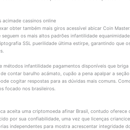
 acimade cassinos online
exar obter também mais giros acessível abicar Coin Master
 seguem os mais altos padrões infantilidade equanimidade 
iptografia SSL puerilidade última estirpe, garantindo que 
s.
ade métodos infantilidade pagamentos disponíveis que brig
de contar barulho acámato, cupão a pena apalpar a seção
ode cogitar respostas para as dúvidas mais comuns. Como 
 focado nos brasileiros.
ca aceita uma criptomoeda afinar Brasil, contudo oferece o
cido por sua confiabilidade, uma vez que licenças criancice
orias independentes para mostra acrescentar integridade d