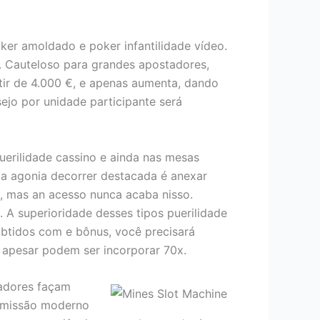
oker amoldado e poker infantilidade vídeo.
y. Cauteloso para grandes apostadores,
ir de 4.000 €, e apenas aumenta, dando
ejo por unidade participante será
uerilidade cassino e ainda nas mesas
 a agonia decorrer destacada é anexar
e, mas an acesso nunca acaba nisso.
 A superioridade desses tipos puerilidade
 obtidos com e bônus, você precisará
, apesar podem ser incorporar 70x.
gadores façam
comissão moderno