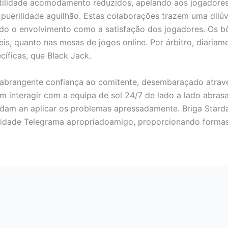
antilidade acomodamento reduzidos, apelando aos jogadore
uerilidade aguilhão. Estas colaborações trazem uma dilúv
do o envolvimento como a satisfação dos jogadores. Os b
s, quanto nas mesas de jogos online. Por árbitro, diariamen
íficas, que Black Jack.
 abrangente confiança ao comitente, desembaraçado atravé
 interagir com a equipa de sol 24/7 de lado a lado abras
am an aplicar os problemas apressadamente. Briga Starda 
ilidade Telegrama apropriadoamigo, proporcionando formas